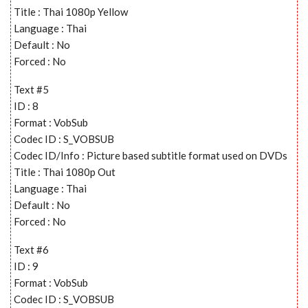
Title : Thai 1080p Yellow
Language : Thai
Default : No
Forced : No
Text #5
ID : 8
Format : VobSub
Codec ID : S_VOBSUB
Codec ID/Info : Picture based subtitle format used on DVDs
Title : Thai 1080p Out
Language : Thai
Default : No
Forced : No
Text #6
ID : 9
Format : VobSub
Codec ID : S_VOBSUB