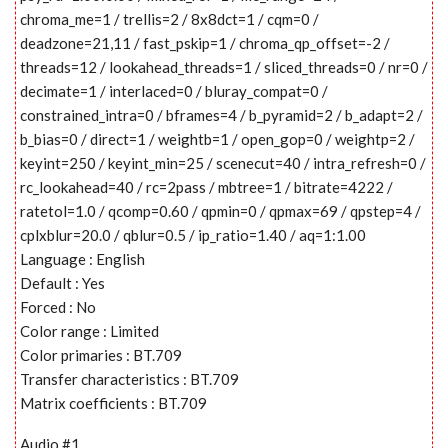
chroma_me=1 / trellis=2 / 8x8dct=1 / cqm=0 /
deadzone=21,11 / fast_pskip=1 / chroma_qp_offset=-2 /
threads=12 / lookahead_threads=1 / sliced_threads=0 / nr=0 /
decimate=1 / interlaced=0 / bluray_compat=0 /
constrained_intra=0 / bframes=4 / b_pyramid=2 / b_adapt=2 /
b_bias=0 / direct=1 / weightb=1 / open_gop=0 / weightp=2 /
keyint=250 / keyint_min=25 / scenecut=40 / intra_refresh=0 /
rc_lookahead=40 / rc=2pass / mbtree=1 / bitrate=4222 /
ratetol=1.0 / qcomp=0.60 / qpmin=0 / qpmax=69 / qpstep=4 /
cplxblur=20.0 / qblur=0.5 / ip_ratio=1.40 / aq=1:1.00
Language : English
Default : Yes
Forced : No
Color range : Limited
Color primaries : BT.709
Transfer characteristics : BT.709
Matrix coefficients : BT.709
Audio #1