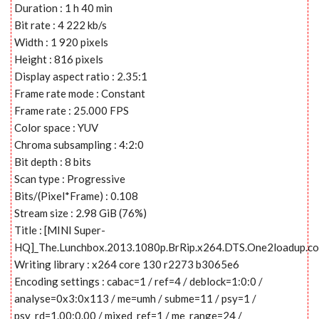
Duration : 1 h 40 min
Bit rate : 4 222 kb/s
Width : 1 920 pixels
Height : 816 pixels
Display aspect ratio : 2.35:1
Frame rate mode : Constant
Frame rate : 25.000 FPS
Color space : YUV
Chroma subsampling : 4:2:0
Bit depth : 8 bits
Scan type : Progressive
Bits/(Pixel*Frame) : 0.108
Stream size : 2.98 GiB (76%)
Title : [MINI Super-
HQ]_The.Lunchbox.2013.1080p.BrRip.x264.DTS.One2loadup.c
Writing library : x264 core 130 r2273 b3065e6
Encoding settings : cabac=1 / ref=4 / deblock=1:0:0 /
analyse=0x3:0x113 / me=umh / subme=11 / psy=1 /
psy_rd=1.00:0.00 / mixed_ref=1 / me_range=24 /