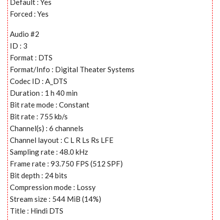
Default : Yes
Forced : Yes
Audio #2
ID : 3
Format : DTS
Format/Info : Digital Theater Systems
Codec ID : A_DTS
Duration : 1 h 40 min
Bit rate mode : Constant
Bit rate : 755 kb/s
Channel(s) : 6 channels
Channel layout : C L R Ls Rs LFE
Sampling rate : 48.0 kHz
Frame rate : 93.750 FPS (512 SPF)
Bit depth : 24 bits
Compression mode : Lossy
Stream size : 544 MiB (14%)
Title : Hindi DTS