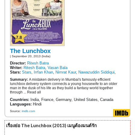
7.8
The Lunchbox
| September 20, 2013 (India)
Director:
Ritesh Batra
Writer:
Ritesh Batra
,
Vasan Bala
Stars:
Stars
,
Irrfan Khan
,
Nimrat Kaur
,
Nawazuddin Siddiqui
,
Summary:
A mistaken delivery in Mumbai's famously efficient
lunchbox delivery system connects a young housewife to an older
man in the dusk of his life as they build a fantasy world together
through ... Read all
Countries:
India, France, Germany, United States, Canada
Languages:
Hindi
Source:
imdb.com
เรื่องย่อ The Lunchbox (2013) เมนูต้องมนต์รัก