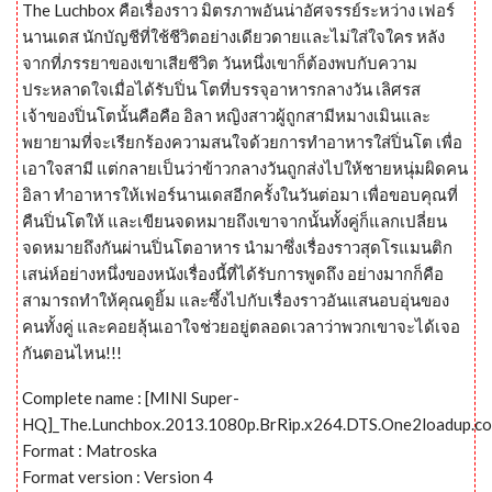
The Luchbox คือเรื่องราว มิตรภาพอันน่าอัศจรรย์ระหว่าง เฟอร์
นานเดส นักบัญชีที่ใช้ชีวิตอย่างเดียวดายและไม่ใส่ใจใคร หลัง
จากที่ภรรยาของเขาเสียชีวิต วันหนึ่งเขาก็ต้องพบกับความ
ประหลาดใจเมื่อได้รับปิ่น โตที่บรรจุอาหารกลางวัน เลิศรส
เจ้าของปิ่นโตนั้นคือคือ อิลา หญิงสาวผู้ถูกสามีหมางเมินและ
พยายามที่จะเรียกร้องความสนใจด้วยการทำอาหารใส่ปิ่นโต เพื่อ
เอาใจสามี แต่กลายเป็นว่าข้าวกลางวันถูกส่งไปให้ชายหนุ่มผิดคน
อิลา ทำอาหารให้เฟอร์นานเดสอีกครั้งในวันต่อมา เพื่อขอบคุณที่
คืนปิ่นโตให้ และเขียนจดหมายถึงเขาจากนั้นทั้งคู่ก็แลกเปลี่ยน
จดหมายถึงกันผ่านปิ่นโตอาหาร นำมาซึ่งเรื่องราวสุดโรแมนติก
เสน่ห์อย่างหนึ่งของหนังเรื่องนี้ที่ได้รับการพูดถึง อย่างมากก็คือ
สามารถทำให้คุณดูยิ้ม และซึ้งไปกับเรื่องราวอันแสนอบอุ่นของ
คนทั้งคู่ และคอยลุ้นเอาใจช่วยอยู่ตลอดเวลาว่าพวกเขาจะได้เจอ
กันตอนไหน!!!
Complete name : [MINI Super-
HQ]_The.Lunchbox.2013.1080p.BrRip.x264.DTS.One2loadup.c
Format : Matroska
Format version : Version 4