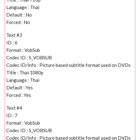
Language : Thai
Default : No
Forced : No
Text #3
ID : 6
Format : VobSub
Codec ID : S_VOBSUB
Codec ID/Info : Picture based subtitle format used on DVDs
Title : Thai 1080p
Language : Thai
Default : Yes
Forced : Yes
Text #4
ID : 7
Format : VobSub
Codec ID : S_VOBSUB
Codec ID/Info : Picture based subtitle format used on DVDs