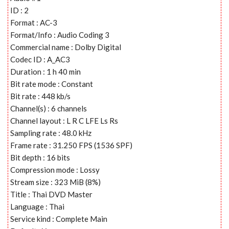
ID : 2
Format : AC-3
Format/Info : Audio Coding 3
Commercial name : Dolby Digital
Codec ID : A_AC3
Duration : 1 h 40 min
Bit rate mode : Constant
Bit rate : 448 kb/s
Channel(s) : 6 channels
Channel layout : L R C LFE Ls Rs
Sampling rate : 48.0 kHz
Frame rate : 31.250 FPS (1536 SPF)
Bit depth : 16 bits
Compression mode : Lossy
Stream size : 323 MiB (8%)
Title : Thai DVD Master
Language : Thai
Service kind : Complete Main