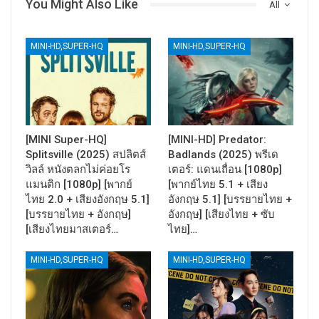
You Might Also Like
All
MINI-HD,SUPER-HQ
MINI-HD,SUPER-HQ
[MINI Super-HQ]
[MINI-HD] Predator:
Splitsville (2025) สปลิตส์
Badlands (2025) พรีเด
วิลล์ หนังตลกไม่ค่อยโร
เตอร์: แดนเถื่อน [1080p]
แมนติก [1080p] [พากย์
[พากย์ไทย 5.1 + เสียง
ไทย 2.0 + เสียงอังกฤษ 5.1]
อังกฤษ 5.1] [บรรยายไทย +
[บรรยายไทย + อังกฤษ]
อังกฤษ] [เสียงไทย + ซับ
[เสียงไทยมาสเตอร์…
ไทย]…
MINI-HD,SUPER-HQ
MINI-HD,SUPER-HQ