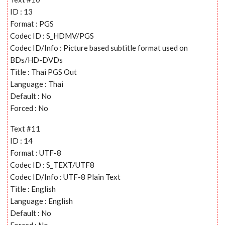
ID : 13
Format : PGS
Codec ID : S_HDMV/PGS
Codec ID/Info : Picture based subtitle format used on
BDs/HD-DVDs
Title : Thai PGS Out
Language : Thai
Default : No
Forced : No
Text #11
ID : 14
Format : UTF-8
Codec ID : S_TEXT/UTF8
Codec ID/Info : UTF-8 Plain Text
Title : English
Language : English
Default : No
Forced : No