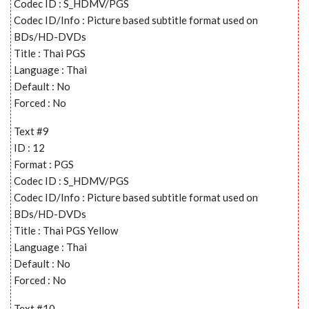
Codec ID : S_HDMV/PGS
Codec ID/Info : Picture based subtitle format used on
BDs/HD-DVDs
Title : Thai PGS
Language : Thai
Default : No
Forced : No
Text #9
ID : 12
Format : PGS
Codec ID : S_HDMV/PGS
Codec ID/Info : Picture based subtitle format used on
BDs/HD-DVDs
Title : Thai PGS Yellow
Language : Thai
Default : No
Forced : No
Text #10