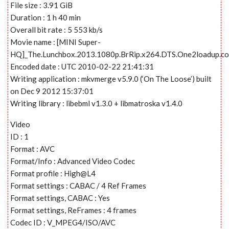
File size : 3.91 GiB
Duration : 1 h 40 min
Overall bit rate : 5 553 kb/s
Movie name : [MINI Super-
HQ]_The.Lunchbox.2013.1080p.BrRip.x264.DTS.One2loadup.c
Encoded date : UTC 2010-02-22 21:41:31
Writing application : mkvmerge v5.9.0 (‘On The Loose’) built
on Dec 9 2012 15:37:01
Writing library : libebml v1.3.0 + libmatroska v1.4.0
Video
ID : 1
Format : AVC
Format/Info : Advanced Video Codec
Format profile : High@L4
Format settings : CABAC / 4 Ref Frames
Format settings, CABAC : Yes
Format settings, ReFrames : 4 frames
Codec ID : V_MPEG4/ISO/AVC