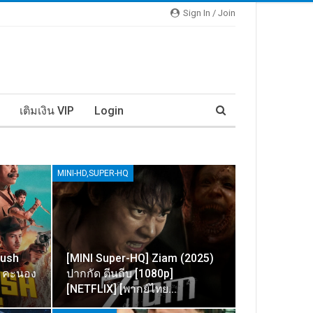
Sign In / Join
เติมเงิน VIP
Login
MINI-HD,SUPER-HQ
Rush
[MINI Super-HQ] Ziam (2025)
ง คะนอง
ปากกัด ตีนถีบ [1080p]
[NETFLIX] [พากย์ไทย…