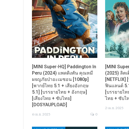
[MINI Super-HQ] Paddington In
[MINI Super
Peru (2024) แพดดิงตัน คุณหมี
(2025) ลิตเต
ผจญภัยป่าอะเมซอน [1080p]
[NETFLIX] [
[พากย์ไทย 5.1 + เสียงอังกฤษ
ฟินแลนด์ 5.
5.1] [บรรยายไทย + อังกฤษ]
[บรรยายไทย 
[เสียงไทย + ซับไทย]
ไทย + ซับ
[DOSYAUPLOAD]
2 เม.ย. 2025
6 เม.ย. 2025
0