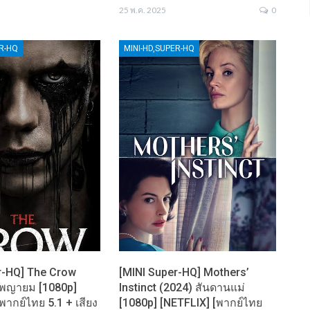
25 พ.ค. 2025
0
ER-HQ
MINI-HD,SUPER-HQ
r-HQ] The Crow
[MINI Super-HQ] Mothers’
าพญายม [1080p]
Instinct (2024) สันดานแม่
พากย์ไทย 5.1 + เสียง
[1080p] [NETFLIX] [พากย์ไทย