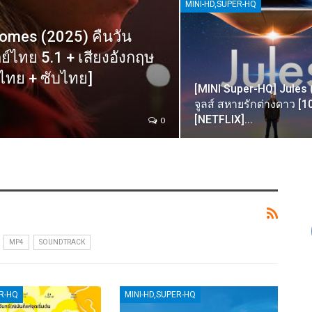
MINI-HD,SUPER-HQ
omes (2025) คืนวัน
์ไทย 5.1 + เสียงอังกฤษ
งไทย + ซับไทย]
[MINI Super-HQ] Jules 
จูลส์ สหายรักต่างดาว [1
[NETFLIX]…
0
MP4
SOUNDTRACK
ER-HQ
MINI-HD,SUPER-HQ