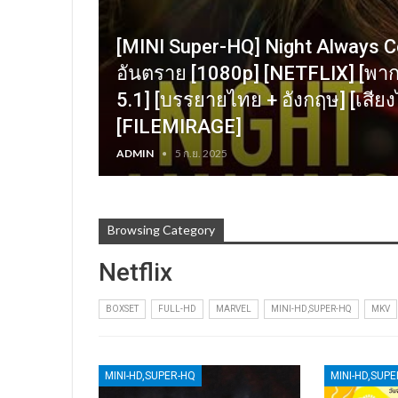
[MINI Super-HQ] Night Always C
อันตราย [1080p] [NETFLIX] [พากย
5.1] [บรรยายไทย + อังกฤษ] [เสีย
[FILEMIRAGE]
ADMIN
5 ก.ย. 2025
Browsing Category
Netflix
BOXSET
FULL-HD
MARVEL
MINI-HD,SUPER-HQ
MKV
MINI-HD,SUPER-HQ
MINI-HD,SUP