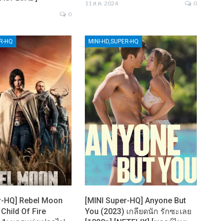
11 ส.ค. 2024
0
0
ER-HQ
MINI-HD,SUPER-HQ
r-HQ] Rebel Moon
[MINI Super-HQ] Anyone But
 Child Of Fire
You (2023) เกลียดนัก รักซะเลย