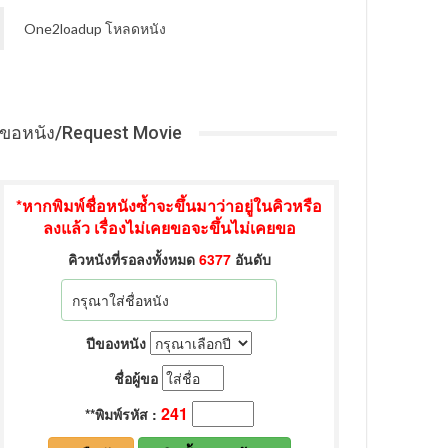
One2loadup โหลดหนัง
ขอหนัง/Request Movie