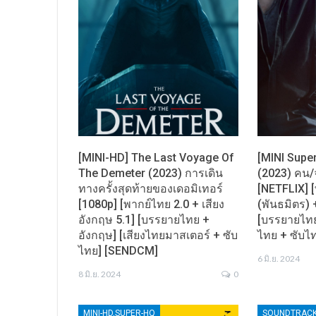
[MINI-HD] The Last Voyage Of
[MINI Supe
The Demeter (2023) การเดิน
(2023) คน/
ทางครั้งสุดท้ายของเดอมิเทอร์
[NETFLIX] 
[1080p] [พากย์ไทย 2.0 + เสียง
(พันธมิตร) 
อังกฤษ 5.1] [บรรยายไทย +
[บรรยายไทย 
อังกฤษ] [เสียงไทยมาสเตอร์ + ซับ
ไทย + ซับ
ไทย] [SENDCM]
6 มิ.ย. 2024
8 มิ.ย. 2024
0
MINI-HD,SUPER-HQ
SOUNDTRAC