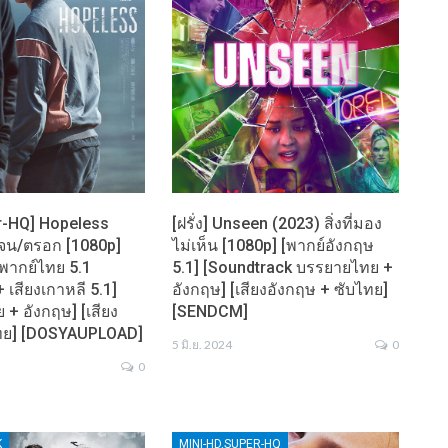
r-HQ] Hopeless
[ฝรั่ง] Unseen (2023) สิ่งที่มอง
จน/ตรอก [1080p]
ไม่เห็น [1080p] [พากย์อังกฤษ
[พากย์ไทย 5.1
5.1] [Soundtrack บรรยายไทย +
+ เสียงเกาหลี 5.1]
อังกฤษ] [เสียงอังกฤษ + ซับไทย]
+ อังกฤษ] [เสียง
[SENDCM]
ไทย] [DOSYAUPLOAD]
5 มิ.ย. 2024
0
0
K
MINI-HD,SUPER-HQ