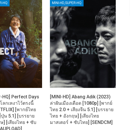
ER-HQ
MINI-HD,SUPER-HQ
r-HQ] Perfect Days
[MINI-HD] Abang Adik (2023)
โลกเหงาไว้ตรงนี้
ล่าฝันเมืองเดือด [1080p] [พากย์
ETFLIX] [พากย์ไทย
ไทย 2.0 + เสียงจีน 5.1] [บรรยาย
ี่ปุ่น 5.1] [บรรยาย
ไทย + อังกฤษ] [เสียงไทย
ษ] [เสียงไทย + ซับ
มาสเตอร์ + ซับไทย] [SENDCM]
YAUPLOAD]