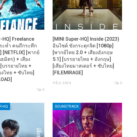
r-HQ] Freelance
[MINI Super-HQ] Inside (2023)
บระห่ำ คนถึกระทึก
อินไซด์ ขังกระตุกจิต [1080p]
] [NETFLIX] [พากย์
[พากย์ไทย 2.0 + เสียงอังกฤษ
นธมิตร) + เสียง
5.1] [บรรยายไทย + อังกฤษ]
] [บรรยายไทย +
[เสียงไทยมาสเตอร์ + ซับไทย]
ียงไทย + ซับไทย]
[FILEMIRAGE]
LOAD]
9 มิ.ย. 2024
0
0
ER-HQ
SOUNDTRACK