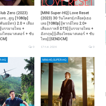
Club Zero (2023)
[MINI Super-HQ] Love Reset
ลข…สูญ [1080p]
(2023) 30 วันโคตร(เกลียด)เธอ
พันธมิตร) 2.0 + เสียง
เลย [1080p] [พากย์ไทย 2.0+
] [บรรยายไทย +
เสียงเกาหลี DTS] [บรรยายไทย +
ียงไทยมาสเตอร์ + ซับ
อังกฤษ] [เสียงไทยมาสเตอร์ + ซับ
DCM]
ไทย] [SENDCM]
0
17 ก.ค. 2024
0
ER-HQ
MINI-HD,SUPER-HQ