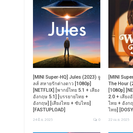
[MINI Super-HQ] Jules (2023) จู
[MINI Sup
ลส์ สหายรักต่างดาว [1080p]
The Hour (
[NETFLIX] [พากย์ไทย 5.1 + เสียง
[1080p] [N
อังกฤษ 5.1] [บรรยายไทย +
2.0 + เสียง
อังกฤษ] [เสียงไทย + ซับไทย]
ไทย + อังกฤ
[FASTUPLOAD]
ไทย] [DOS
24 มิ.ย. 2025
0
22 เม.ย. 2025