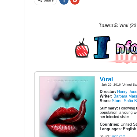
Share
โหลดหนัง Viral (2
Viral
| July 29, 2016 (United St
Director:
Henry Joos
Writer:
Barbara Mars
Stars:
Stars
,
Sofia B
Summary:
Following t
population, a young wo
her infected sister.
Countries:
United St
Languages:
English
Source:
imdb.com