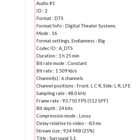
Audio #1
ID : 2
Format : DTS
Format/Info : Digital Theater Systems
Mode : 16
Format settings, Endianness : Big
Codec ID : A_DTS
Duration : 1 h 25 min
Bit rate mode : Constant
Bit rate : 1 509 kb/s
Channel(s) : 6 channels
Channel positions : Front: L C R, Side: L R, LFE
Sampling rate : 48.0 kHz
Frame rate : 93.750 FPS (512 SPF)
Bit depth : 24 bits
Compression mode : Lossy
Delay relative to video : -83 ms
Stream size : 924 MiB (25%)
Title : Surround 5.1