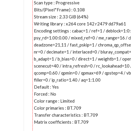
Scan type : Progressive
Bits/(Pixel*Frame) : 0.108
Stream size : 2.33 GiB (64%)
Writing library : x264 core 142 r2479 dd79a61
Encoding settings : cabac=1 / ref=1 / deblock=1:
psy_rd=1.00:0.00 / mixed_ref=0 / me_range=16 / c
deadzone=21,11 / fast_pskip=1 / chroma_qp_offset
nr=0 / decimate=1 / interlaced=0 / bluray_compat=
b_adapt=1 / b_bias=0 / direct=1 / weightb=1 / op
scenecut=40 / intra_refresh=0 / rc_lookahead=10 /
qcomp=0.60 / qpmin=0 / qpmax=69 / qpstep=4 / v
filler=0 / ip_ratio=1.40 / aq=1:1.00
Default : Yes
Forced : No
Color range : Limited
Color primaries : BT.709
Transfer characteristics : BT.709
Matrix coefficients : BT.709