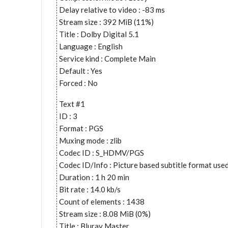
Delay relative to video : -83 ms
Stream size : 392 MiB (11%)
Title : Dolby Digital 5.1
Language : English
Service kind : Complete Main
Default : Yes
Forced : No
Text #1
ID : 3
Format : PGS
Muxing mode : zlib
Codec ID : S_HDMV/PGS
Codec ID/Info : Picture based subtitle format 
Duration : 1 h 20 min
Bit rate : 14.0 kb/s
Count of elements : 1438
Stream size : 8.08 MiB (0%)
Title : Bluray Master