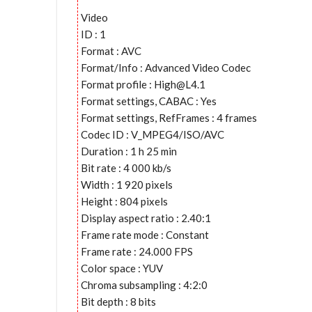
Video
ID : 1
Format : AVC
Format/Info : Advanced Video Codec
Format profile :
High@L4.1
Format settings, CABAC : Yes
Format settings, RefFrames : 4 frames
Codec ID : V_MPEG4/ISO/AVC
Duration : 1 h 25 min
Bit rate : 4 000 kb/s
Width : 1 920 pixels
Height : 804 pixels
Display aspect ratio : 2.40:1
Frame rate mode : Constant
Frame rate : 24.000 FPS
Color space : YUV
Chroma subsampling : 4:2:0
Bit depth : 8 bits