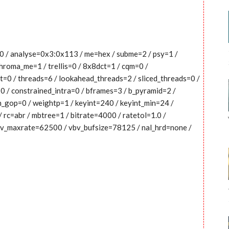
0:0 / analyse=0x3:0x113 / me=hex / subme=2 / psy=1 /
hroma_me=1 / trellis=0 / 8x8dct=1 / cqm=0 /
=0 / threads=6 / lookahead_threads=2 / sliced_threads=0 /
0 / constrained_intra=0 / bframes=3 / b_pyramid=2 /
en_gop=0 / weightp=1 / keyint=240 / keyint_min=24 /
 rc=abr / mbtree=1 / bitrate=4000 / ratetol=1.0 /
bv_maxrate=62500 / vbv_bufsize=78125 / nal_hrd=none /