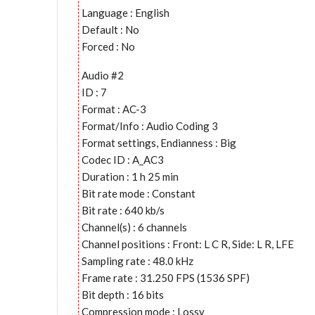
Language : English
Default : No
Forced : No
Audio #2
ID : 7
Format : AC-3
Format/Info : Audio Coding 3
Format settings, Endianness : Big
Codec ID : A_AC3
Duration : 1 h 25 min
Bit rate mode : Constant
Bit rate : 640 kb/s
Channel(s) : 6 channels
Channel positions : Front: L C R, Side: L R, LFE
Sampling rate : 48.0 kHz
Frame rate : 31.250 FPS (1536 SPF)
Bit depth : 16 bits
Compression mode : Lossy