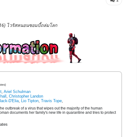
2
016) ไวรัสหนอนซอมบี้ถล่มโลก
ates)
t
,
Ariel Schulman
hall
,
Christopher Landon
lack-D'Elia
,
Lio Tipton
,
Travis Tope
,
he outbreak of a virus that wipes out the majority of the human
man documents her family's new life in quarantine and tries to protect
ates