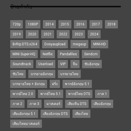
ป้ายกำกับ
720p
1080P
2014
2015
2016
2017
2018
2019
2020
2021
2022
2023
2024
BrRip.DTS.x264
Dosyaupload
megaup
MINI-HD
MINI Super-HQ
Netflix
Pandafiles
Sendcm
Soundtrack
Userload
VIP
จีน
ซับอังกฤษ
ซับไทย
บรรยายอังกฤษ
บรรยายไทย
บรรยายไทย + อังกฤษ
ฝรั่ง
พากย์อังกฤษ 5.1
พากย์ไทย 2.0
พากย์ไทย 5.1
พากย์ไทย DTS
ภาค 1
ภาค 2
ภาค 3
มาสเตอร์
เสียงจีน DTS
เสียงอังกฤษ
เสียงอังกฤษ 5.1
เสียงอังกฤษ DTS
เสียงไทย
เสียงไทยมาสเตอร์