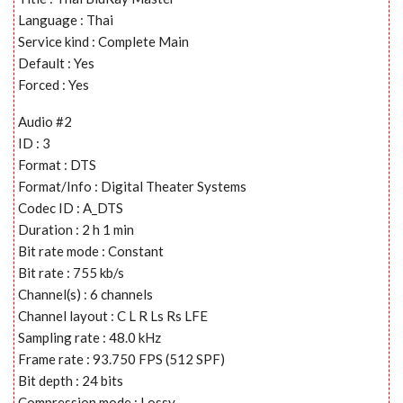
Language : Thai
Service kind : Complete Main
Default : Yes
Forced : Yes
Audio #2
ID : 3
Format : DTS
Format/Info : Digital Theater Systems
Codec ID : A_DTS
Duration : 2 h 1 min
Bit rate mode : Constant
Bit rate : 755 kb/s
Channel(s) : 6 channels
Channel layout : C L R Ls Rs LFE
Sampling rate : 48.0 kHz
Frame rate : 93.750 FPS (512 SPF)
Bit depth : 24 bits
Compression mode : Lossy