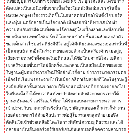
ในชื่อญี่ปุ่นว่า Gunnm ซึ่งเขียนโดย คิชิโระ ยูกิโตะและได้รับการ
ดัดแปลงเป็นแอนิเมชั่นจากเนื้อเรื่องในหนังสือเล่มแรก ๆในชื่อ
Battle Angel เรื่องราวเกิดขึ้นในอนาคตอันไกลโพ้นซึ่งไซบอร์ค
และหุ่นยนตร์กลายเป็นเรื่องปกติ เมืองลอยฟ้าทิฟาเรส เก็บงำ
ความลับอันดำมืด มันทิ้งขยะไร้ค่าลงสู่โล่งเบื้องล่างและที่ลานทิ้ง
ขยะนั้นเอง แพทย์ไซบอร์ค อิโดะ พบเข้ากับชิ้นส่วนหัวและลำตัว
ของเด็กสาวไซบอร์คที่ยังมีชีวิตอยู่ได้มีเพียงสมองของเธอเท่านั้นที่
เป็นมนุษย์ ส่วนอื่นในร่างกายของเธอล้วนเป็นเครื่องจักร เธอสูญ
เสียความทรงจำทั้งหมดในอดีตและได้ชื่อใหม่จากอิโดะ เอลิตา
เขาสร้างเธอขึ้นมาใหม่อีกครั้งและกลายเป็นเสมือนบิดาของเธอ
ในฐานะผู้มอบร่างกายใหม่ให้อย่างไรก็ตาม ข่าวการฆาตกรรมต่อ
เนื่องได้เริ่มแพร่กระจายไปในเมือง อลิตาเริ่มสงสัยอิโดะในฐานะผู้
ลงมือเพื่อหาชิ้นส่วนร ่างกายให้เธอแต่เมื่อเธอติดตามเขาออกไป
ในคืนหนึ่ง จึงได้พบว่าที่แท้เขากำลังตามจับตัวฆาตกร ภายใต้
ฐานะ ฮันเตอร์ วอร์ริเออร์ ที่เขาได้รับมอบหมายมา ระหว่างการ
เข้าปะทะกับฆาตกรตัวจริงนั้น สัญชาติญาณของเด็กสาวก็ทำงาน
เธอล้มฆาตกรได้ด้วยศิลปะการต่อสู้โบราณผลสุดท้าย เธอจึง
ตัดสินใจเข้าช่วยเหลืออิโดะในการพิทักษ์ความยุ ติธรรม และได้
กลายมาเป็นฮันเตอร์วอร์ริเออร์เช่นกันเธอปลดล็อคความสามารถ