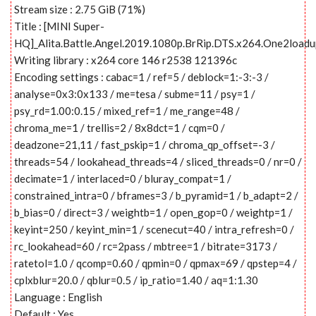
Stream size : 2.75 GiB (71%)
Title : [MINI Super-
HQ]_Alita.Battle.Angel.2019.1080p.BrRip.DTS.x264.One2load
Writing library : x264 core 146 r2538 121396c
Encoding settings : cabac=1 / ref=5 / deblock=1:-3:-3 /
analyse=0x3:0x133 / me=tesa / subme=11 / psy=1 /
psy_rd=1.00:0.15 / mixed_ref=1 / me_range=48 /
chroma_me=1 / trellis=2 / 8x8dct=1 / cqm=0 /
deadzone=21,11 / fast_pskip=1 / chroma_qp_offset=-3 /
threads=54 / lookahead_threads=4 / sliced_threads=0 / nr=0 /
decimate=1 / interlaced=0 / bluray_compat=1 /
constrained_intra=0 / bframes=3 / b_pyramid=1 / b_adapt=2 /
b_bias=0 / direct=3 / weightb=1 / open_gop=0 / weightp=1 /
keyint=250 / keyint_min=1 / scenecut=40 / intra_refresh=0 /
rc_lookahead=60 / rc=2pass / mbtree=1 / bitrate=3173 /
ratetol=1.0 / qcomp=0.60 / qpmin=0 / qpmax=69 / qpstep=4 /
cplxblur=20.0 / qblur=0.5 / ip_ratio=1.40 / aq=1:1.30
Language : English
Default : Yes