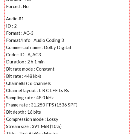
Forced : No
Audio #1
ID : 2
Format : AC-3
Format/Info : Audio Coding 3
Commercial name : Dolby Digital
Codec ID : A_AC3
Duration : 2 h 1 min
Bit rate mode : Constant
Bit rate : 448 kb/s
Channel(s) : 6 channels
Channel layout : L R C LFE Ls Rs
Sampling rate : 48.0 kHz
Frame rate : 31.250 FPS (1536 SPF)
Bit depth : 16 bits
Compression mode : Lossy
Stream size : 391 MiB (10%)
Title : Thai BluRay Master