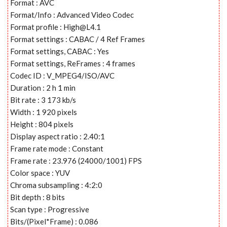
Format : AVC
Format/Info : Advanced Video Codec
Format profile :
High@L4.1
Format settings : CABAC / 4 Ref Frames
Format settings, CABAC : Yes
Format settings, ReFrames : 4 frames
Codec ID : V_MPEG4/ISO/AVC
Duration : 2 h 1 min
Bit rate : 3 173 kb/s
Width : 1 920 pixels
Height : 804 pixels
Display aspect ratio : 2.40:1
Frame rate mode : Constant
Frame rate : 23.976 (24000/1001) FPS
Color space : YUV
Chroma subsampling : 4:2:0
Bit depth : 8 bits
Scan type : Progressive
Bits/(Pixel*Frame) : 0.086