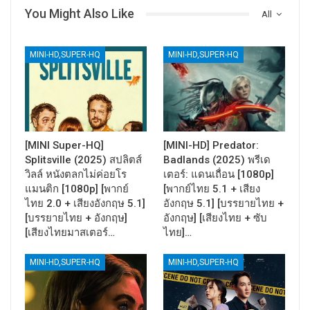
You Might Also Like
All
MINI-HD,SUPER-HQ
MINI-HD,SUPER-HQ
[MINI Super-HQ]
[MINI-HD] Predator:
Splitsville (2025) สปลิตส์
Badlands (2025) พรีเด
วิลล์ หนังตลกไม่ค่อยโร
เตอร์: แดนเถื่อน [1080p]
แมนติก [1080p] [พากย์
[พากย์ไทย 5.1 + เสียง
ไทย 2.0 + เสียงอังกฤษ 5.1]
อังกฤษ 5.1] [บรรยายไทย +
[บรรยายไทย + อังกฤษ]
อังกฤษ] [เสียงไทย + ซับ
[เสียงไทยมาสเตอร์…
ไทย]…
MINI-HD,SUPER-HQ
MINI-HD,SUPER-HQ