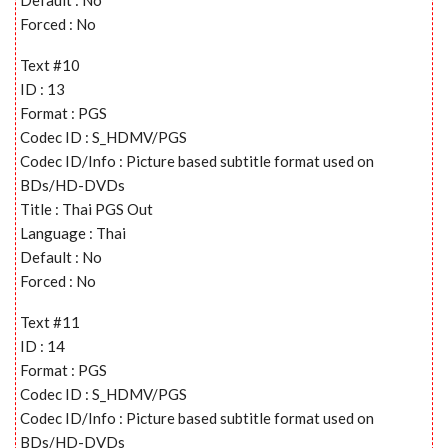
Default : No
Forced : No
Text #10
ID : 13
Format : PGS
Codec ID : S_HDMV/PGS
Codec ID/Info : Picture based subtitle format used on
BDs/HD-DVDs
Title : Thai PGS Out
Language : Thai
Default : No
Forced : No
Text #11
ID : 14
Format : PGS
Codec ID : S_HDMV/PGS
Codec ID/Info : Picture based subtitle format used on
BDs/HD-DVDs