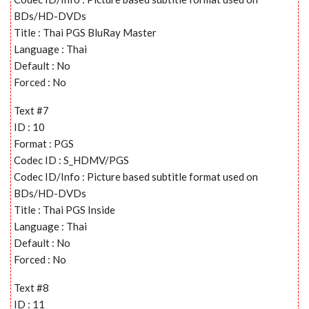
BDs/HD-DVDs
Title : Thai PGS BluRay Master
Language : Thai
Default : No
Forced : No
Text #7
ID : 10
Format : PGS
Codec ID : S_HDMV/PGS
Codec ID/Info : Picture based subtitle format used on
BDs/HD-DVDs
Title : Thai PGS Inside
Language : Thai
Default : No
Forced : No
Text #8
ID : 11