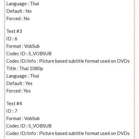
Language : Thai
Default : No
Forced : No
Text #3
ID : 6
Format : VobSub
Codec ID : S_VOBSUB
Codec ID/Info : Picture based subtitle format used on DVDs
Title : Thai 1080p
Language : Thai
Default : Yes
Forced : Yes
Text #4
ID : 7
Format : VobSub
Codec ID : S_VOBSUB
Codec ID/Info : Picture based subtitle format used on DVDs