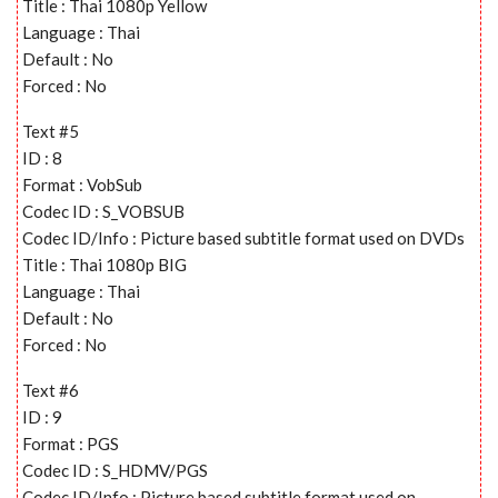
Title : Thai 1080p Yellow
Language : Thai
Default : No
Forced : No
Text #5
ID : 8
Format : VobSub
Codec ID : S_VOBSUB
Codec ID/Info : Picture based subtitle format used on DVDs
Title : Thai 1080p BIG
Language : Thai
Default : No
Forced : No
Text #6
ID : 9
Format : PGS
Codec ID : S_HDMV/PGS
Codec ID/Info : Picture based subtitle format used on