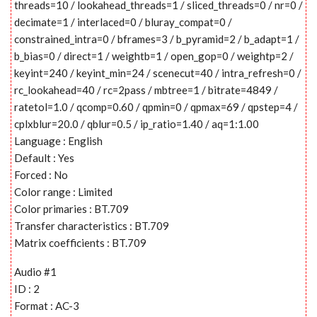
threads=10 / lookahead_threads=1 / sliced_threads=0 / nr=0 /
decimate=1 / interlaced=0 / bluray_compat=0 /
constrained_intra=0 / bframes=3 / b_pyramid=2 / b_adapt=1 /
b_bias=0 / direct=1 / weightb=1 / open_gop=0 / weightp=2 /
keyint=240 / keyint_min=24 / scenecut=40 / intra_refresh=0 /
rc_lookahead=40 / rc=2pass / mbtree=1 / bitrate=4849 /
ratetol=1.0 / qcomp=0.60 / qpmin=0 / qpmax=69 / qpstep=4 /
cplxblur=20.0 / qblur=0.5 / ip_ratio=1.40 / aq=1:1.00
Language : English
Default : Yes
Forced : No
Color range : Limited
Color primaries : BT.709
Transfer characteristics : BT.709
Matrix coefficients : BT.709
Audio #1
ID : 2
Format : AC-3