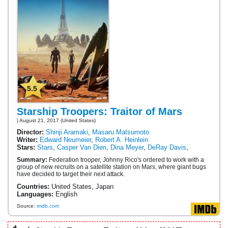
5.5
Starship Troopers: Traitor of Mars
| August 21, 2017 (United States)
Director:
Shinji Aramaki
,
Masaru Matsumoto
Writer:
Edward Neumeier
,
Robert A. Heinlein
Stars:
Stars
,
Casper Van Dien
,
Dina Meyer
,
DeRay Davis
,
Summary:
Federation trooper, Johnny Rico's ordered to work with a
group of new recruits on a satellite station on Mars, where giant bugs
have decided to target their next attack.
Countries:
United States, Japan
Languages:
English
Source:
imdb.com