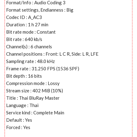
Format/Info : Audio Coding 3
Format settings, Endianness : Big
Codec ID : A_AC3
Duration : 1 h 27 min
Bit rate mode : Constant
Bit rate : 640 kb/s
Channel(s) : 6 channels
Channel positions : Front: L C R, Side: L R, LFE
Sampling rate : 48.0 kHz
Frame rate : 31.250 FPS (1536 SPF)
Bit depth : 16 bits
Compression mode : Lossy
Stream size : 402 MiB (10%)
Title : Thai BluRay Master
Language : Thai
Service kind : Complete Main
Default : Yes
Forced : Yes