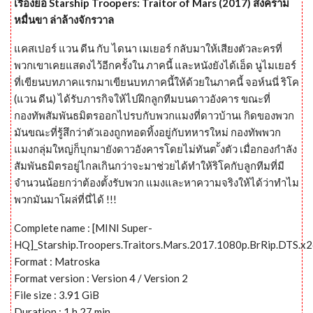
เรื่องย่อ Starship Troopers: Traitor of Mars (2017) สงคราม
หมื่นขา ล่าล้างจักรวาล
แคสเปอร์ แวน ดีน กับ ไดนา เมเยอร์ กลับมาให้เสียงตัวละครที่
พวกเขาเคยแสดงไว้อีกครั้งใน ภาคนี้ และหนังยังได้เอ็ด นูไมเยอร์
ที่เขียนบทภาคแรกมาเขียนบทภาคนี้ให้ด้วยในภาคนี้ จอห์นนี่ ริโค
(แวน ดีน) ได้รับภารกิจให้ไปฝึกลูกทีมบนดาวอังคาร ขณะที่
กองทัพสัมพันธมิตรออกไปรบกับพวกแมงที่ดาวบ้านเ กิดของพวก
มันขณะที่รู้สึกว่าตัวเองถูกทอดทิ้งอยู่กับทหารใหม่ กองทัพพวก
แมงกลุ่มใหญ่ก็บุกมายังดาวอังคารโดยไม่ทันต ั้งตัว เมื่อกองกำลัง
สัมพันธมิตรอยู่ไกลเกินกว่าจะมาช่วยได้ทำให้ริโคกับลูกทีมที่มี
จำนวนน้อยกว่าต้องตั้งรับพวก แมงและหาความจริงให้ได้ว่าทำไม
พวกมันมาโผล่ที่นี่ได้ !!!
Complete name : [MINI Super-
HQ]_Starship.Troopers.Traitors.Mars.2017.1080p.BrRip.DTS.x
Format : Matroska
Format version : Version 4 / Version 2
File size : 3.91 GiB
Duration : 1 h 27 min