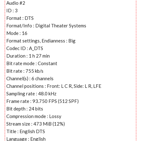
Audio #2
ID : 3
Format : DTS
Format/Info : Digital Theater Systems
Mode : 16
Format settings, Endianness : Big
Codec ID : A_DTS
Duration : 1 h 27 min
Bit rate mode : Constant
Bit rate : 755 kb/s
Channel(s) : 6 channels
Channel positions : Front: L C R, Side: L R, LFE
Sampling rate : 48.0 kHz
Frame rate : 93.750 FPS (512 SPF)
Bit depth : 24 bits
Compression mode : Lossy
Stream size : 473 MiB (12%)
Title : English DTS
Language : English