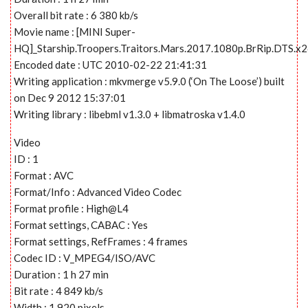
Overall bit rate : 6 380 kb/s
Movie name : [MINI Super-
HQ]_Starship.Troopers.Traitors.Mars.2017.1080p.BrRip.DTS.x
Encoded date : UTC 2010-02-22 21:41:31
Writing application : mkvmerge v5.9.0 (‘On The Loose’) built
on Dec 9 2012 15:37:01
Writing library : libebml v1.3.0 + libmatroska v1.4.0
Video
ID : 1
Format : AVC
Format/Info : Advanced Video Codec
Format profile : High@L4
Format settings, CABAC : Yes
Format settings, RefFrames : 4 frames
Codec ID : V_MPEG4/ISO/AVC
Duration : 1 h 27 min
Bit rate : 4 849 kb/s
Width : 1 920 pixels