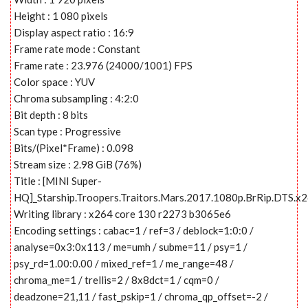
Height : 1 080 pixels
Display aspect ratio : 16:9
Frame rate mode : Constant
Frame rate : 23.976 (24000/1001) FPS
Color space : YUV
Chroma subsampling : 4:2:0
Bit depth : 8 bits
Scan type : Progressive
Bits/(Pixel*Frame) : 0.098
Stream size : 2.98 GiB (76%)
Title : [MINI Super-
HQ]_Starship.Troopers.Traitors.Mars.2017.1080p.BrRip.DTS.x
Writing library : x264 core 130 r2273 b3065e6
Encoding settings : cabac=1 / ref=3 / deblock=1:0:0 /
analyse=0x3:0x113 / me=umh / subme=11 / psy=1 /
psy_rd=1.00:0.00 / mixed_ref=1 / me_range=48 /
chroma_me=1 / trellis=2 / 8x8dct=1 / cqm=0 /
deadzone=21,11 / fast_pskip=1 / chroma_qp_offset=-2 /