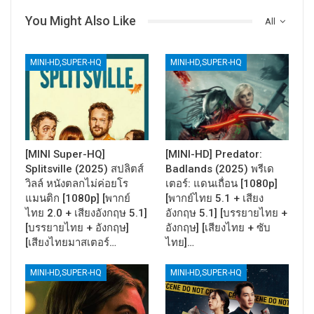
You Might Also Like
All
MINI-HD,SUPER-HQ
MINI-HD,SUPER-HQ
[MINI Super-HQ]
[MINI-HD] Predator:
Splitsville (2025) สปลิตส์
Badlands (2025) พรีเด
วิลล์ หนังตลกไม่ค่อยโร
เตอร์: แดนเถื่อน [1080p]
แมนติก [1080p] [พากย์
[พากย์ไทย 5.1 + เสียง
ไทย 2.0 + เสียงอังกฤษ 5.1]
อังกฤษ 5.1] [บรรยายไทย +
[บรรยายไทย + อังกฤษ]
อังกฤษ] [เสียงไทย + ซับ
[เสียงไทยมาสเตอร์…
ไทย]…
MINI-HD,SUPER-HQ
MINI-HD,SUPER-HQ