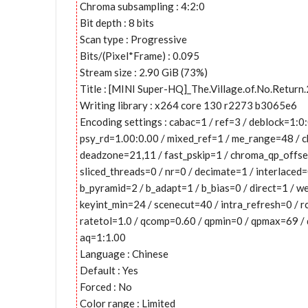
Chroma subsampling : 4:2:0
Bit depth : 8 bits
Scan type : Progressive
Bits/(Pixel*Frame) : 0.095
Stream size : 2.90 GiB (73%)
Title : [MINI Super-HQ]_The.Village.of.No.Retu
Writing library : x264 core 130 r2273 b3065e6
Encoding settings : cabac=1 / ref=3 / deblock=1:
psy_rd=1.00:0.00 / mixed_ref=1 / me_range=48 / c
deadzone=21,11 / fast_pskip=1 / chroma_qp_offse
sliced_threads=0 / nr=0 / decimate=1 / interlaced
b_pyramid=2 / b_adapt=1 / b_bias=0 / direct=1 / 
keyint_min=24 / scenecut=40 / intra_refresh=0 / 
ratetol=1.0 / qcomp=0.60 / qpmin=0 / qpmax=69 / q
aq=1:1.00
Language : Chinese
Default : Yes
Forced : No
Color range : Limited