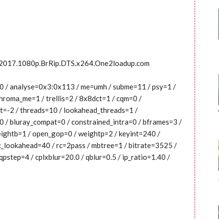
rn.2017.1080p.BrRip.DTS.x264.One2loadup.com
0:0 / analyse=0x3:0x113 / me=umh / subme=11 / psy=1 /
hroma_me=1 / trellis=2 / 8x8dct=1 / cqm=0 /
t=-2 / threads=10 / lookahead_threads=1 /
=0 / bluray_compat=0 / constrained_intra=0 / bframes=3 /
weightb=1 / open_gop=0 / weightp=2 / keyint=240 /
rc_lookahead=40 / rc=2pass / mbtree=1 / bitrate=3525 /
pstep=4 / cplxblur=20.0 / qblur=0.5 / ip_ratio=1.40 /