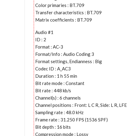
Color primaries : BT.709
Transfer characteristics : BT.709
Matrix coefficients : BT.709
Audio #1
ID : 2
Format : AC-3
Format/Info : Audio Coding 3
Format settings, Endianness : Big
Codec ID : A_AC3
Duration : 1 h 55 min
Bit rate mode : Constant
Bit rate : 448 kb/s
Channel(s) : 6 channels
Channel positions : Front: L C R, Side: L R, LFE
Sampling rate : 48.0 kHz
Frame rate : 31.250 FPS (1536 SPF)
Bit depth : 16 bits
Compression mode : Lossy