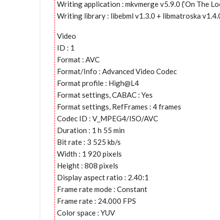
Writing application : mkvmerge v5.9.0 (‘On The Lo
Writing library : libebml v1.3.0 + libmatroska v1.4.
Video
ID : 1
Format : AVC
Format/Info : Advanced Video Codec
Format profile : High@L4
Format settings, CABAC : Yes
Format settings, RefFrames : 4 frames
Codec ID : V_MPEG4/ISO/AVC
Duration : 1 h 55 min
Bit rate : 3 525 kb/s
Width : 1 920 pixels
Height : 808 pixels
Display aspect ratio : 2.40:1
Frame rate mode : Constant
Frame rate : 24.000 FPS
Color space : YUV