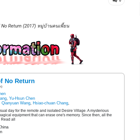
0
 No Return (2017) หมู่บ้านคนเพี้ยน
of No Return
n)
hen
ang
,
Yu-Hsun Chen
,
Qianyuan Wang
,
Hsiao-chuan Chang
,
usual day for the remote and isolated Desire Village. A mysterious
 magical equipment that can erase one's memory. Since then, all the
. Read all
China
n