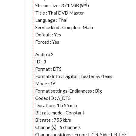
Stream size : 371 MiB (9%)
Title : Thai DVD Master
Language : Thai
Service kind : Complete Main
Default : Yes
Forced : Yes
Audio #2
ID : 3
Format : DTS
Format/Info : Digital Theater Systems
Mode : 16
Format settings, Endianness : Big
Codec ID : A_DTS
Duration : 1 h 55 min
Bit rate mode : Constant
Bit rate : 755 kb/s
Channel(s) : 6 channels
Channel positions : Front: L C R, Side: L R, LFE