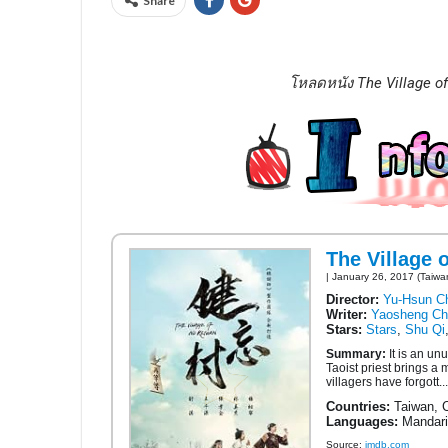
Share
โหลดหนัง The Village of
The Village 
| January 26, 2017 (Taiwa
Director:
Yu-Hsun C
Writer:
Yaosheng Ch
Stars:
Stars
,
Shu Qi
Summary:
It is an un
Taoist priest brings a
villagers have forgott..
Countries:
Taiwan, 
Languages:
Mandari
Source:
imdb.com