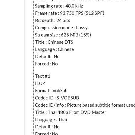
Sampling rate : 48.0 kHz
Frame rate : 93.750 FPS (512 SPF)
Bit depth : 24 bits
Compression mode : Lossy
Stream size : 625 MiB (15%)
Title : Chinese DTS
Language : Chinese
Default : No
Forced : No
Text #1
ID : 4
Format : VobSub
Codec ID : S_VOBSUB
Codec ID/Info : Picture based subtitle format us
Title : Thai 480p From DVD Master
Language : Thai
Default : No
Forced : No