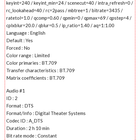
keyint=240 / keyint_min=24 / scenecut=40 / intra_refresh=0 /
rc_lookahead=40 / rc=2pass / mbtree=1 / bitrate=3435 /
ratetol=1.0 / qcomp=0.60 / qpmin=0 / qpmax=69 / qpstep=4 /
cplxblur=20.0 / qblur=0.5 / ip_ratio=1.40 / aq=1:1.00
Language : English
Default : Yes
Forced : No
Color range : Limited
Color primaries : BT.709
Transfer characteristics : BT.709
Matrix coefficients : BT.709
Audio #1
ID : 2
Format : DTS
Format/Info : Digital Theater Systems
Codec ID : A_DTS
Duration : 2 h 10 min
Bit rate mode : Constant