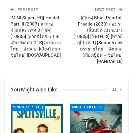
PREV POST
NEXT POST
[MINI Super-HQ] Hostel:
[ญี่ปุ่น] Blue, Painful,
Part III (2007) นรกรอ
Fragile (2020) สองเรา
ชำแหละ ภาค 3 [18+]
เจ็บปวด เปราะบาง
[1080p] [พากย์ไทย 5.1 +
[1080p] [NETFLIX] [พากย์
เสียงอังกฤษ DTS] [บรรยาย
ญี่ปุ่น 5.1] [Soundtrack
ไทย + อังกฤษ] [เสียงไทย +
บรรยายไทย + อังกฤษ]
ซับไทย] [DOSYAUPLOAD]
[เสียงญี่ปุ่น + ซับไทย]
[PANDAFILE]
You Might Also Like
All
MINI-HD,SUPER-HQ
MINI-HD,SUPER-HQ