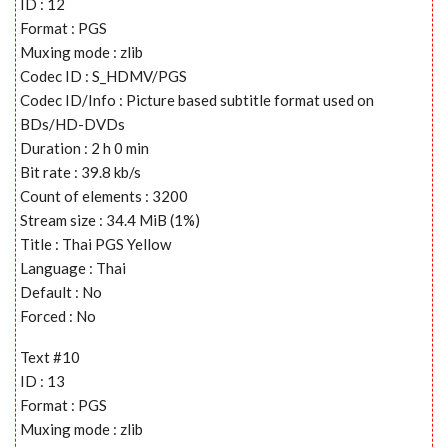
ID : 12
Format : PGS
Muxing mode : zlib
Codec ID : S_HDMV/PGS
Codec ID/Info : Picture based subtitle format used on
BDs/HD-DVDs
Duration : 2 h 0 min
Bit rate : 39.8 kb/s
Count of elements : 3200
Stream size : 34.4 MiB (1%)
Title : Thai PGS Yellow
Language : Thai
Default : No
Forced : No
Text #10
ID : 13
Format : PGS
Muxing mode : zlib