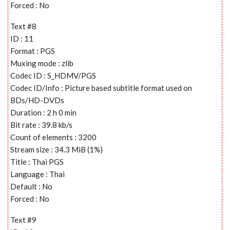
Forced : No
Text #8
ID : 11
Format : PGS
Muxing mode : zlib
Codec ID : S_HDMV/PGS
Codec ID/Info : Picture based subtitle format used on
BDs/HD-DVDs
Duration : 2 h 0 min
Bit rate : 39.8 kb/s
Count of elements : 3200
Stream size : 34.3 MiB (1%)
Title : Thai PGS
Language : Thai
Default : No
Forced : No
Text #9