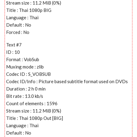
Stream size : 11.2 MiB (0%)
Title : Thai 1080p BIG
Language : Thai
Default : No
Forced : No
Text #7
ID : 10
Format : VobSub
Muxing mode : zlib
Codec ID : S_VOBSUB
Codec ID/Info : Picture based subtitle format used on DVDs
Duration : 2 h 0 min
Bit rate : 13.0 kb/s
Count of elements : 1596
Stream size : 11.2 MiB (0%)
Title : Thai 1080p Out [BIG]
Language : Thai
Default : No