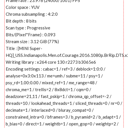
Frame rate : 23.976 (24000/1001) FPS
Color space : YUV
Chroma subsampling : 4:2:0
Bit depth : 8 bits
Scan type : Progressive
Bits/(Pixel*Frame) : 0.093
Stream size : 3.12 GiB (77%)
Title : [MINI Super-
HQ]_USS.Indianapolis.Men.of.Courage.2016.1080p.BrRip.DTS
Writing library : x264 core 130 r2273 b3065e6
Encoding settings : cabac=1 / ref=3 / deblock=1:0:0 /
analyse=0x3:0x113 / me=umh / subme=11 / psy=1 /
psy_rd=1.00:0.00 / mixed_ref=1 / me_range=48 /
chroma_me=1 / trellis=2 / 8x8dct=1 / cqm=0 /
deadzone=21,11 / fast_pskip=1 / chroma_qp_offset=-2 /
threads=10 / lookahead_threads=1 / sliced_threads=0 / nr=0 /
decimate=1 / interlaced=0 / bluray_compat=0 /
constrained_intra=0 / bframes=3 / b_pyramid=2 / b_adapt=1 /
b_bias=0 / direct=1 / weightb=1 / open_gop=0 / weightp=2 /