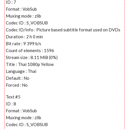
ID : 7
Format : VobSub
Muxing mode : zlib
Codec ID : S_VOBSUB
Codec ID/Info : Picture based subtitle format used on DVDs
Duration : 2 h 0 min
Bit rate : 9 399 b/s
Count of elements : 1596
Stream size : 8.11 MiB (0%)
Title : Thai 1080p Yellow
Language : Thai
Default : No
Forced : No
Text #5
ID : 8
Format : VobSub
Muxing mode : zlib
Codec ID : S_VOBSUB