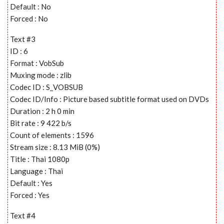
Default : No
Forced : No
Text #3
ID : 6
Format : VobSub
Muxing mode : zlib
Codec ID : S_VOBSUB
Codec ID/Info : Picture based subtitle format used on DVDs
Duration : 2 h 0 min
Bit rate : 9 422 b/s
Count of elements : 1596
Stream size : 8.13 MiB (0%)
Title : Thai 1080p
Language : Thai
Default : Yes
Forced : Yes
Text #4