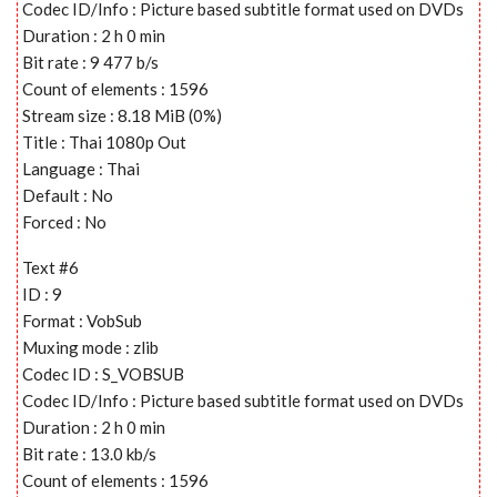
Codec ID/Info : Picture based subtitle format used on DVDs
Duration : 2 h 0 min
Bit rate : 9 477 b/s
Count of elements : 1596
Stream size : 8.18 MiB (0%)
Title : Thai 1080p Out
Language : Thai
Default : No
Forced : No
Text #6
ID : 9
Format : VobSub
Muxing mode : zlib
Codec ID : S_VOBSUB
Codec ID/Info : Picture based subtitle format used on DVDs
Duration : 2 h 0 min
Bit rate : 13.0 kb/s
Count of elements : 1596