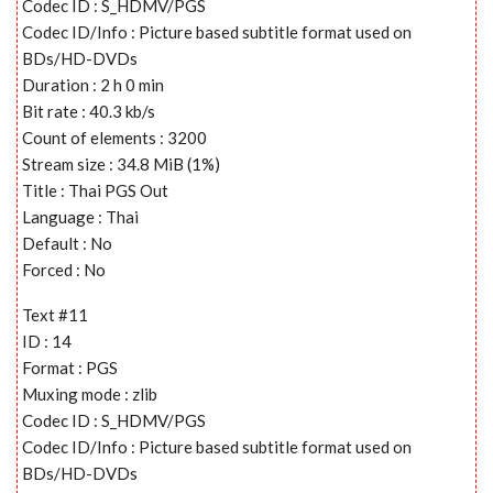
Codec ID : S_HDMV/PGS
Codec ID/Info : Picture based subtitle format used on
BDs/HD-DVDs
Duration : 2 h 0 min
Bit rate : 40.3 kb/s
Count of elements : 3200
Stream size : 34.8 MiB (1%)
Title : Thai PGS Out
Language : Thai
Default : No
Forced : No
Text #11
ID : 14
Format : PGS
Muxing mode : zlib
Codec ID : S_HDMV/PGS
Codec ID/Info : Picture based subtitle format used on
BDs/HD-DVDs