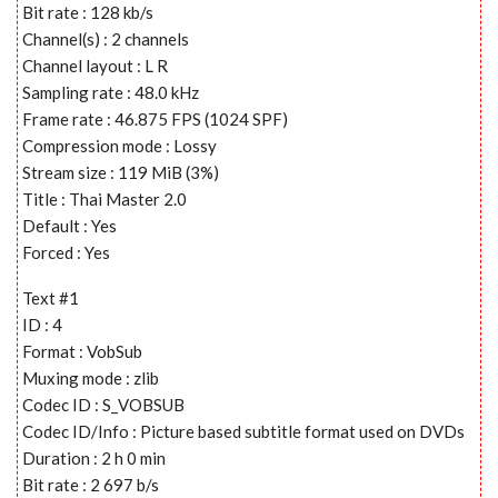
Bit rate : 128 kb/s
Channel(s) : 2 channels
Channel layout : L R
Sampling rate : 48.0 kHz
Frame rate : 46.875 FPS (1024 SPF)
Compression mode : Lossy
Stream size : 119 MiB (3%)
Title : Thai Master 2.0
Default : Yes
Forced : Yes
Text #1
ID : 4
Format : VobSub
Muxing mode : zlib
Codec ID : S_VOBSUB
Codec ID/Info : Picture based subtitle format used on DVDs
Duration : 2 h 0 min
Bit rate : 2 697 b/s