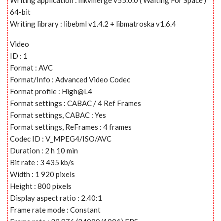
64-bit
Writing library : libebml v1.4.2 + libmatroska v1.6.4
Video
ID : 1
Format : AVC
Format/Info : Advanced Video Codec
Format profile : High@L4
Format settings : CABAC / 4 Ref Frames
Format settings, CABAC : Yes
Format settings, ReFrames : 4 frames
Codec ID : V_MPEG4/ISO/AVC
Duration : 2 h 10 min
Bit rate : 3 435 kb/s
Width : 1 920 pixels
Height : 800 pixels
Display aspect ratio : 2.40:1
Frame rate mode : Constant