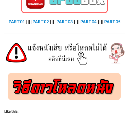
PART01
||||
PART02
||||
PART03
||||
PART04
||||
PART05
Like this: