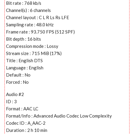
Bit rate : 768 kb/s
Channel(s) : 6 channels
Channel layout : C L R Ls Rs LFE
Sampling rate : 48.0 kHz
Frame rate : 93.750 FPS (512 SPF)
Bit depth : 16 bits
Compression mode : Lossy
Stream size : 715 MiB (17%)
Title : English DTS
Language : English
Default : No
Forced : No
Audio #2
ID : 3
Format : AAC LC
Format/Info : Advanced Audio Codec Low Complexity
Codec ID : A_AAC-2
Duration : 2 h 10 min