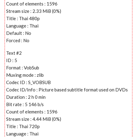
Count of elements : 1596
Stream size : 2.33 MiB (0%)
Title : Thai 480p
Language : Thai
Default : No
Forced : No
Text #2
ID : 5
Format : VobSub
Muxing mode : zlib
Codec ID : S_VOBSUB
Codec ID/Info : Picture based subtitle format used on DVDs
Duration : 2 h 0 min
Bit rate : 5 146 b/s
Count of elements : 1596
Stream size : 4.44 MiB (0%)
Title : Thai 720p
Language : Thai