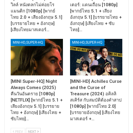
วิลล์ หนังตลกไม่ค่อยโร
เตอร์: แดนเถื่อน [1080p]
แมนติก [1080p] [พากย์
[พากย์ไทย 5.1 + เสียง
ไทย 2.0 + เสียงอังกฤษ 5.1]
อังกฤษ 5.1] [บรรยายไทย +
[บรรยายไทย + อังกฤษ]
อังกฤษ] [เสียงไทย + ซับ
[เสียงไทยมาสเตอร์…
ไทย]…
MINI-HD,SUPER-HQ
MINI-HD,SUPER-HQ
[MINI Super-HQ] Night
[MINI-HD] Achilles Curse
Always Comes (2025)
and the Curse of
คืนวันอันตราย [1080p]
Treasure (2024) อคิลลิ
[NETFLIX] [พากย์ไทย 5.1 +
สเคิร์ส กับสมบัติต้องคำสาป
เสียงอังกฤษ 5.1] [บรรยาย
[1080p] [พากย์ไทย 2.0]
ไทย + อังกฤษ] [เสียงไทย +
[บรรยายอังกฤษ] [เสียงไทย
ซับไทย]…
มาสเตอร์ +…
PREV
NEXT