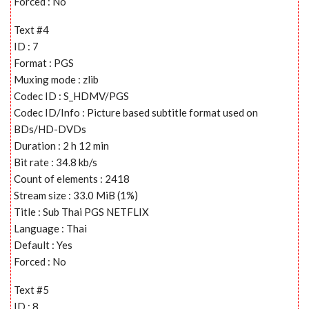
Forced : No
Text #4
ID : 7
Format : PGS
Muxing mode : zlib
Codec ID : S_HDMV/PGS
Codec ID/Info : Picture based subtitle format used on
BDs/HD-DVDs
Duration : 2 h 12 min
Bit rate : 34.8 kb/s
Count of elements : 2418
Stream size : 33.0 MiB (1%)
Title : Sub Thai PGS NETFLIX
Language : Thai
Default : Yes
Forced : No
Text #5
ID : 8