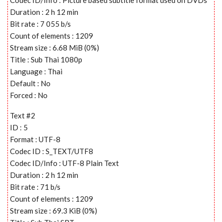
Duration : 2 h 12 min
Bit rate : 7 055 b/s
Count of elements : 1209
Stream size : 6.68 MiB (0%)
Title : Sub Thai 1080p
Language : Thai
Default : No
Forced : No
Text #2
ID : 5
Format : UTF-8
Codec ID : S_TEXT/UTF8
Codec ID/Info : UTF-8 Plain Text
Duration : 2 h 12 min
Bit rate : 71 b/s
Count of elements : 1209
Stream size : 69.3 KiB (0%)