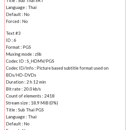
Title : Sub Thai SRT
Language : Thai
Default : No
Forced : No
Text #3
ID : 6
Format : PGS
Muxing mode : zlib
Codec ID : S_HDMV/PGS
Codec ID/Info : Picture based subtitle format used on
BDs/HD-DVDs
Duration : 2 h 12 min
Bit rate : 20.0 kb/s
Count of elements : 2418
Stream size : 18.9 MiB (0%)
Title : Sub Thai PGS
Language : Thai
Default : No