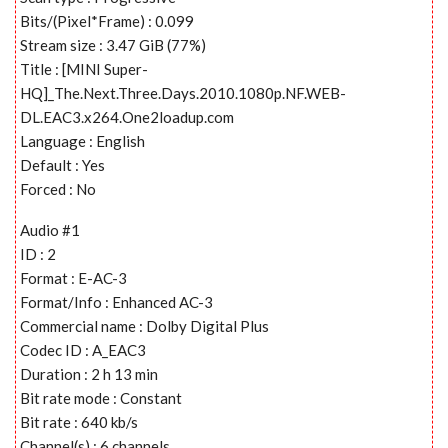
Bits/(Pixel*Frame) : 0.099
Stream size : 3.47 GiB (77%)
Title : [MINI Super-
HQ]_The.Next.Three.Days.2010.1080p.NF.WEB-
DL.EAC3.x264.One2loadup.com
Language : English
Default : Yes
Forced : No
Audio #1
ID : 2
Format : E-AC-3
Format/Info : Enhanced AC-3
Commercial name : Dolby Digital Plus
Codec ID : A_EAC3
Duration : 2 h 13 min
Bit rate mode : Constant
Bit rate : 640 kb/s
Channel(s) : 6 channels