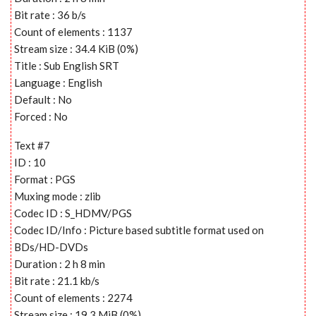
Bit rate : 36 b/s
Count of elements : 1137
Stream size : 34.4 KiB (0%)
Title : Sub English SRT
Language : English
Default : No
Forced : No
Text #7
ID : 10
Format : PGS
Muxing mode : zlib
Codec ID : S_HDMV/PGS
Codec ID/Info : Picture based subtitle format used on
BDs/HD-DVDs
Duration : 2 h 8 min
Bit rate : 21.1 kb/s
Count of elements : 2274
Stream size : 19.3 MiB (0%)