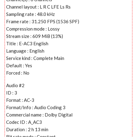
Channel layout : L R C LFE Ls Rs
Sampling rate : 48.0 kHz
Frame rate : 31.250 FPS (1536 SPF)
Compression mode : Lossy
Stream size : 609 MiB (13%)
Title : E-AC3 English
Language : English
Service kind : Complete Main
Default : Yes
Forced : No
Audio #2
ID : 3
Format : AC-3
Format/Info : Audio Coding 3
Commercial name : Dolby Digital
Codec ID : A_AC3
Duration : 2 h 13 min
Bit rate mode : Constant