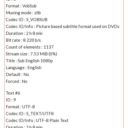
Format : VobSub
Muxing mode : zlib
Codec ID : S_VOBSUB
Codec ID/Info : Picture based subtitle format used on DVDs
Duration : 2 h 8 min
Bit rate : 8 220 b/s
Count of elements : 1137
Stream size : 7.53 MiB (0%)
Title : Sub English 1080p
Language : English
Default : No
Forced : No
Text #6
ID : 9
Format : UTF-8
Codec ID : S_TEXT/UTF8
Codec ID/Info : UTF-8 Plain Text
Duration : 2 h 8 min