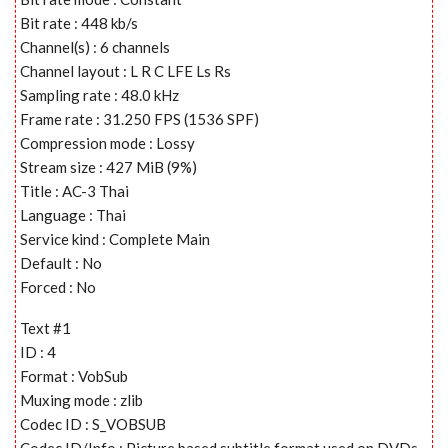
Bit rate : 448 kb/s
Channel(s) : 6 channels
Channel layout : L R C LFE Ls Rs
Sampling rate : 48.0 kHz
Frame rate : 31.250 FPS (1536 SPF)
Compression mode : Lossy
Stream size : 427 MiB (9%)
Title : AC-3 Thai
Language : Thai
Service kind : Complete Main
Default : No
Forced : No
Text #1
ID : 4
Format : VobSub
Muxing mode : zlib
Codec ID : S_VOBSUB
Codec ID/Info : Picture based subtitle format used on DVDs