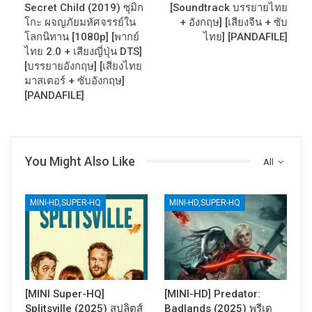
Secret Child (2019) ซุมิก
[Soundtrack บรรยายไทย
โกะ ผจญภัยมหัศจรรย์ใน
+ อังกฤษ] [เสียงจีน + ซับ
โลกนิทาน [1080p] [พากย์
ไทย] [PANDAFILE]
ไทย 2.0 + เสียงญี่ปุ่น DTS]
[บรรยายอังกฤษ] [เสียงไทย
มาสเตอร์ + ซับอังกฤษ]
[PANDAFILE]
You Might Also Like
All
MINI-HD,SUPER-HQ
MINI-HD,SUPER-HQ
[MINI Super-HQ]
[MINI-HD] Predator:
Splitsville (2025) สปลิตส์
Badlands (2025) พรีเด