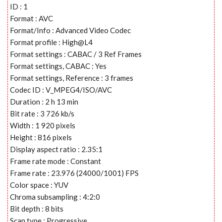
ID : 1
Format : AVC
Format/Info : Advanced Video Codec
Format profile : High@L4
Format settings : CABAC / 3 Ref Frames
Format settings, CABAC : Yes
Format settings, Reference : 3 frames
Codec ID : V_MPEG4/ISO/AVC
Duration : 2 h 13 min
Bit rate : 3 726 kb/s
Width : 1 920 pixels
Height : 816 pixels
Display aspect ratio : 2.35:1
Frame rate mode : Constant
Frame rate : 23.976 (24000/1001) FPS
Color space : YUV
Chroma subsampling : 4:2:0
Bit depth : 8 bits
Scan type : Progressive