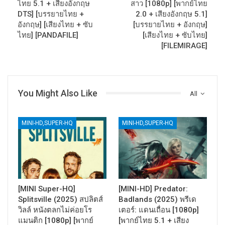
ไทย 5.1 + เสียงอังกฤษ
สาว [1080p] [พากย์ไทย
DTS] [บรรยายไทย +
2.0 + เสียงอังกฤษ 5.1]
อังกฤษ] [เสียงไทย + ซับ
[บรรยายไทย + อังกฤษ]
ไทย] [PANDAFILE]
[เสียงไทย + ซับไทย]
[FILEMIRAGE]
You Might Also Like
All
MINI-HD,SUPER-HQ
MINI-HD,SUPER-HQ
[MINI Super-HQ]
[MINI-HD] Predator:
Splitsville (2025) สปลิตส์
Badlands (2025) พรีเด
วิลล์ หนังตลกไม่ค่อยโร
เตอร์: แดนเถื่อน [1080p]
แมนติก [1080p] [พากย์
[พากย์ไทย 5.1 + เสียง