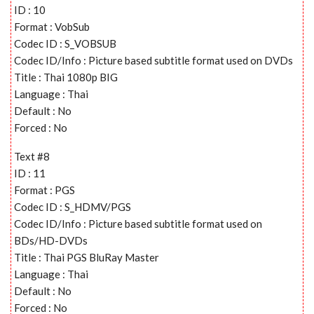
ID : 10
Format : VobSub
Codec ID : S_VOBSUB
Codec ID/Info : Picture based subtitle format used on DVDs
Title : Thai 1080p BIG
Language : Thai
Default : No
Forced : No
Text #8
ID : 11
Format : PGS
Codec ID : S_HDMV/PGS
Codec ID/Info : Picture based subtitle format used on
BDs/HD-DVDs
Title : Thai PGS BluRay Master
Language : Thai
Default : No
Forced : No