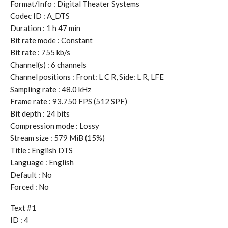
Format/Info : Digital Theater Systems
Codec ID : A_DTS
Duration : 1 h 47 min
Bit rate mode : Constant
Bit rate : 755 kb/s
Channel(s) : 6 channels
Channel positions : Front: L C R, Side: L R, LFE
Sampling rate : 48.0 kHz
Frame rate : 93.750 FPS (512 SPF)
Bit depth : 24 bits
Compression mode : Lossy
Stream size : 579 MiB (15%)
Title : English DTS
Language : English
Default : No
Forced : No
Text #1
ID : 4