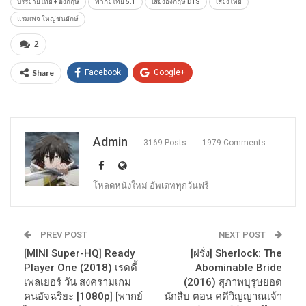
บรรยายไทย + อังกฤษ
พากย์ไทย 5.1
เสียงอังกฤษ DTS
เสียงไทย
แรมเพจ ใหญ่ชนยักษ์
2
Share
Facebook
Google+
Admin
3169 Posts
1979 Comments
โหลดหนังใหม่ อัพเดททุกวันฟรี
PREV POST
NEXT POST
[MINI Super-HQ] Ready
[ฝรั่ง] Sherlock: The
Player One (2018) เรดดี้
Abominable Bride
เพลเยอร์ วัน สงครามเกม
(2016) สุภาพบุรุษยอด
คนอัจฉริยะ [1080p] [พากย์
นักสืบ ตอน คดีวิญญาณเจ้า