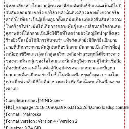
ผู้หลบเลี่ยงห่างไกลจากผู้คน เขามีสายสัมพันธ์อันแน่นแฟ้นที่ไม่มี
วันสั่นคลอนกับ จอร์จ กอริล่า หลังเงินที่เฉลียวฉลาดยิ่งกว่ากอริล
ล่าทั่วไปที่เขาเ ป็นผู้เลี้ยงดูมาตั้งแต่มันเกิด แต่แล้วยีนส์แห่งความ
โหดร้ายในร่างมันได้เกิดการกลายพันธุ์ และเปลี่ยนกอริลล่าแสน
สุภาพตัวนี้ให้กลายเป็นสิ่งมีชีวิตที่โหดร้ายตัวใหญ่ยักษ์ ทุกสิ่งเลว
ร้ายยิ่งขึ้น เมื่อได้มีการค้นพบว่า แท้จริงแล้วยังมีสัตว์อื่นอีกมาย
มายที่เกิดการกลายพันธุ์เช่นเดียวกันพวกมันกลายเป็นนักล่าที่อยู่
เหนือทุกชีวิตและมุ่งหน้าสู่อเมริกาเหนือ ทำลายทุกสิ่งที่ขวางทาง
ของพวกมัน กลุ่มของโอโคเยและนักพันธุวิศวกรรมผู้ไม่น่าเชื่อถือ
ต้องปกป้องแอนติโดสต่อสู้กับอุปสรรคขวากหนามและปัญหา
มากมายที่มาเยือนอย่างไม่ซ้ำ ไม่เพียงเพื่อหยุดยั้งจุดจบของโลก
ทว่าเพื่อช่วยสิ่งมีชีวิตที่น่าหวาดหวั่น ที่ครั้งหนึ่งเคยเป็นเพื่อนของ
เขาเอง
Complete name : [MINI Super-
HQ]_Rampage.2018.1080p.BrRip.DTS.x264.One2loadup.com.m
Format : Matroska
Format version : Version 4 / Version 2
File size : 3.74 GiB