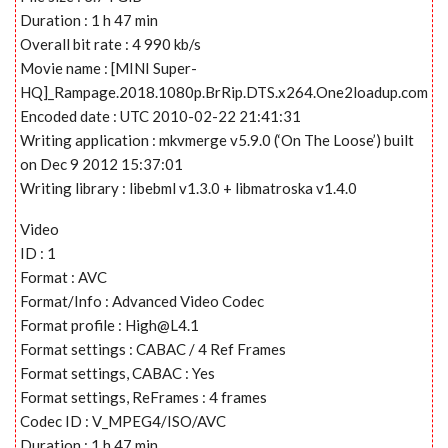
Duration : 1 h 47 min
Overall bit rate : 4 990 kb/s
Movie name : [MINI Super-
HQ]_Rampage.2018.1080p.BrRip.DTS.x264.One2loadup.com
Encoded date : UTC 2010-02-22 21:41:31
Writing application : mkvmerge v5.9.0 (‘On The Loose’) built
on Dec 9 2012 15:37:01
Writing library : libebml v1.3.0 + libmatroska v1.4.0
Video
ID : 1
Format : AVC
Format/Info : Advanced Video Codec
Format profile :
High@L4.1
Format settings : CABAC / 4 Ref Frames
Format settings, CABAC : Yes
Format settings, ReFrames : 4 frames
Codec ID : V_MPEG4/ISO/AVC
Duration : 1 h 47 min