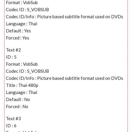
Format : VobSub
Codec ID : S_VOBSUB
Codec ID/Info : Picture based subtitle format used on DVDs
Language : Thai
Default : Yes
Forced : Yes
Text #2
ID : 5
Format : VobSub
Codec ID : S_VOBSUB
Codec ID/Info : Picture based subtitle format used on DVDs
Title : Thai 480p
Language : Thai
Default : No
Forced : No
Text #3
ID : 6