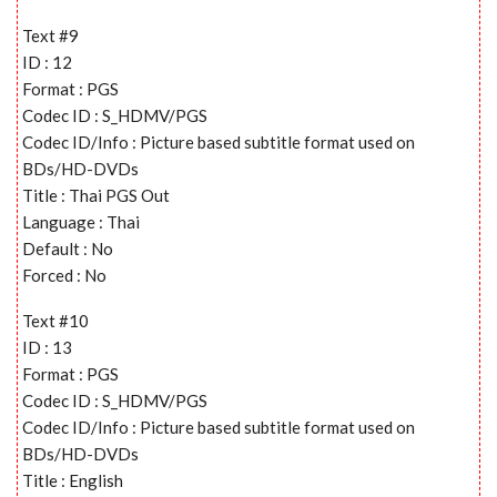
Text #9
ID : 12
Format : PGS
Codec ID : S_HDMV/PGS
Codec ID/Info : Picture based subtitle format used on
BDs/HD-DVDs
Title : Thai PGS Out
Language : Thai
Default : No
Forced : No
Text #10
ID : 13
Format : PGS
Codec ID : S_HDMV/PGS
Codec ID/Info : Picture based subtitle format used on
BDs/HD-DVDs
Title : English