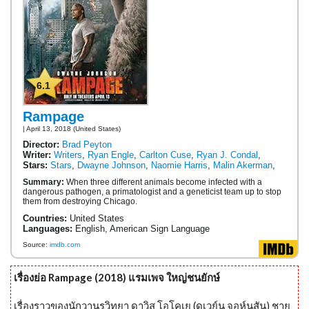
6.1
Rampage
| April 13, 2018 (United States)
Director:
Brad Peyton
Writer:
Writers
,
Ryan Engle
,
Carlton Cuse
,
Ryan J. Condal
,
Stars:
Stars
,
Dwayne Johnson
,
Naomie Harris
,
Malin Akerman
,
Summary:
When three different animals become infected with a
dangerous pathogen, a primatologist and a geneticist team up to stop
them from destroying Chicago.
Countries:
United States
Languages:
English, American Sign Language
Source:
imdb.com
เรื่องย่อ Rampage (2018) แรมเพจ ใหญ่ชนยักษ์
เรื่องราวของนักวานรวิทยา ดาวิส โอโคเย (ดเวย์น จอห์นสัน) ชาย