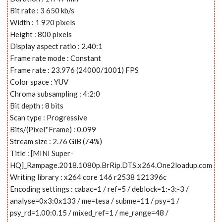
Bit rate : 3 650 kb/s
Width : 1 920 pixels
Height : 800 pixels
Display aspect ratio : 2.40:1
Frame rate mode : Constant
Frame rate : 23.976 (24000/1001) FPS
Color space : YUV
Chroma subsampling : 4:2:0
Bit depth : 8 bits
Scan type : Progressive
Bits/(Pixel*Frame) : 0.099
Stream size : 2.76 GiB (74%)
Title : [MINI Super-
HQ]_Rampage.2018.1080p.BrRip.DTS.x264.One2loadup.com
Writing library : x264 core 146 r2538 121396c
Encoding settings : cabac=1 / ref=5 / deblock=1:-3:-3 /
analyse=0x3:0x133 / me=tesa / subme=11 / psy=1 /
psy_rd=1.00:0.15 / mixed_ref=1 / me_range=48 /