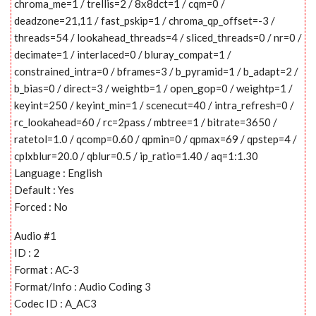
chroma_me=1 / trellis=2 / 8x8dct=1 / cqm=0 /
deadzone=21,11 / fast_pskip=1 / chroma_qp_offset=-3 /
threads=54 / lookahead_threads=4 / sliced_threads=0 / nr=0 /
decimate=1 / interlaced=0 / bluray_compat=1 /
constrained_intra=0 / bframes=3 / b_pyramid=1 / b_adapt=2 /
b_bias=0 / direct=3 / weightb=1 / open_gop=0 / weightp=1 /
keyint=250 / keyint_min=1 / scenecut=40 / intra_refresh=0 /
rc_lookahead=60 / rc=2pass / mbtree=1 / bitrate=3650 /
ratetol=1.0 / qcomp=0.60 / qpmin=0 / qpmax=69 / qpstep=4 /
cplxblur=20.0 / qblur=0.5 / ip_ratio=1.40 / aq=1:1.30
Language : English
Default : Yes
Forced : No
Audio #1
ID : 2
Format : AC-3
Format/Info : Audio Coding 3
Codec ID : A_AC3