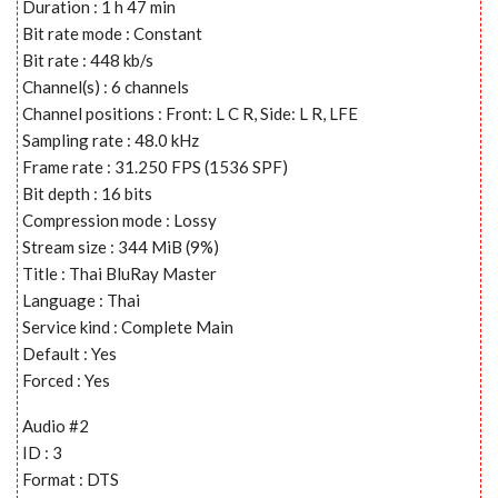
Duration : 1 h 47 min
Bit rate mode : Constant
Bit rate : 448 kb/s
Channel(s) : 6 channels
Channel positions : Front: L C R, Side: L R, LFE
Sampling rate : 48.0 kHz
Frame rate : 31.250 FPS (1536 SPF)
Bit depth : 16 bits
Compression mode : Lossy
Stream size : 344 MiB (9%)
Title : Thai BluRay Master
Language : Thai
Service kind : Complete Main
Default : Yes
Forced : Yes
Audio #2
ID : 3
Format : DTS