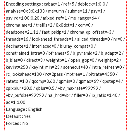
Encoding settings : cabac=1 / ref=5 / deblock=1:0:0 /
analyse=0x3:0x133 / me=umh / subme=11 / psy=1 /
psy_rd=1.00:0.20 / mixed_ref=1 / me_range=64 /
chroma_me=1 / trellis=2 / 8x8dct=1 / cqm=0 /
deadzone=21,11 / fast_pskip=1 / chroma_qp_offset=-3 /
threads=16 / lookahead_threads=1 / sliced_threads=0 / nr=0 /
decimate=1 / interlaced=0 / bluray_compat=0 /
constrained_intra=0 / bframes=5 / b_pyramid=2 / b_adapt=2 /
b_bias=0 / direct=3 / weightb=1 / open_gop=0 / weightp=2 /
keyint=250 / keyint_min=23 / scenecut=40 / intra_refresh=0 /
rc_lookahead=100 / rc=2pass / mbtree=1 / bitrate=4550 /
ratetol=1.0 / qcomp=0.60 / qpmin=0 / qpmax=69 / qpstep=4 /
cplxblur=20.0 / qblur=0.5 / vbv_maxrate=99999 /
vbv_bufsize=99999 / nal_hrd=vbr / filler=0 / ip_ratio=1.40 /
aq=1:1.00
Language : English
Default : Yes
Forced : No