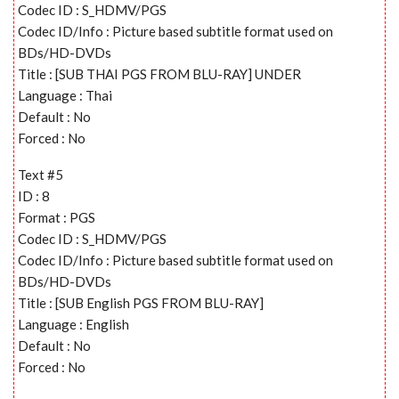
Codec ID : S_HDMV/PGS
Codec ID/Info : Picture based subtitle format used on
BDs/HD-DVDs
Title : [SUB THAI PGS FROM BLU-RAY] UNDER
Language : Thai
Default : No
Forced : No
Text #5
ID : 8
Format : PGS
Codec ID : S_HDMV/PGS
Codec ID/Info : Picture based subtitle format used on
BDs/HD-DVDs
Title : [SUB English PGS FROM BLU-RAY]
Language : English
Default : No
Forced : No