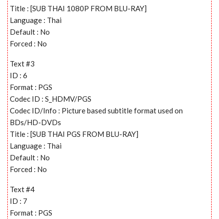
Title : [SUB THAI 1080P FROM BLU-RAY]
Language : Thai
Default : No
Forced : No
Text #3
ID : 6
Format : PGS
Codec ID : S_HDMV/PGS
Codec ID/Info : Picture based subtitle format used on
BDs/HD-DVDs
Title : [SUB THAI PGS FROM BLU-RAY]
Language : Thai
Default : No
Forced : No
Text #4
ID : 7
Format : PGS