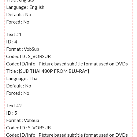
Language : English
Default : No
Forced : No
Text #1
ID : 4
Format : VobSub
Codec ID : S_VOBSUB
Codec ID/Info : Picture based subtitle format used on DVDs
Title : [SUB THAI 480P FROM BLU-RAY]
Language : Thai
Default : No
Forced : No
Text #2
ID : 5
Format : VobSub
Codec ID : S_VOBSUB
Codec ID/Info : Picture based subtitle format used on DVDs