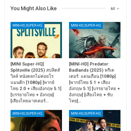
You Might Also Like
All
MINI-HD,SUPER-HQ
MINI-HD,SUPER-HQ
[MINI Super-HQ]
[MINI-HD] Predator:
Splitsville (2025) สปลิตส์
Badlands (2025) พรีเด
วิลล์ หนังตลกไม่ค่อยโร
เตอร์: แดนเถื่อน [1080p]
แมนติก [1080p] [พากย์
[พากย์ไทย 5.1 + เสียง
ไทย 2.0 + เสียงอังกฤษ 5.1]
อังกฤษ 5.1] [บรรยายไทย +
[บรรยายไทย + อังกฤษ]
อังกฤษ] [เสียงไทย + ซับ
[เสียงไทยมาสเตอร์…
ไทย]…
MINI-HD,SUPER-HQ
MINI-HD,SUPER-HQ