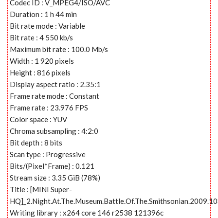
Codec ID : V_MPEG4/ISO/AVC
Duration : 1 h 44 min
Bit rate mode : Variable
Bit rate : 4 550 kb/s
Maximum bit rate : 100.0 Mb/s
Width : 1 920 pixels
Height : 816 pixels
Display aspect ratio : 2.35:1
Frame rate mode : Constant
Frame rate : 23.976 FPS
Color space : YUV
Chroma subsampling : 4:2:0
Bit depth : 8 bits
Scan type : Progressive
Bits/(Pixel*Frame) : 0.121
Stream size : 3.35 GiB (78%)
Title : [MINI Super-
HQ]_2.Night.At.The.Museum.Battle.Of.The.Smithsonian.2009.
Writing library : x264 core 146 r2538 121396c