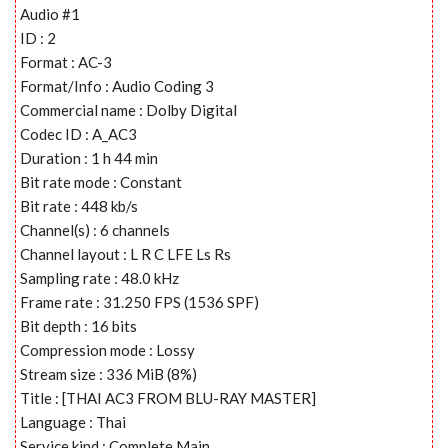
Audio #1
ID : 2
Format : AC-3
Format/Info : Audio Coding 3
Commercial name : Dolby Digital
Codec ID : A_AC3
Duration : 1 h 44 min
Bit rate mode : Constant
Bit rate : 448 kb/s
Channel(s) : 6 channels
Channel layout : L R C LFE Ls Rs
Sampling rate : 48.0 kHz
Frame rate : 31.250 FPS (1536 SPF)
Bit depth : 16 bits
Compression mode : Lossy
Stream size : 336 MiB (8%)
Title : [THAI AC3 FROM BLU-RAY MASTER]
Language : Thai
Service kind : Complete Main