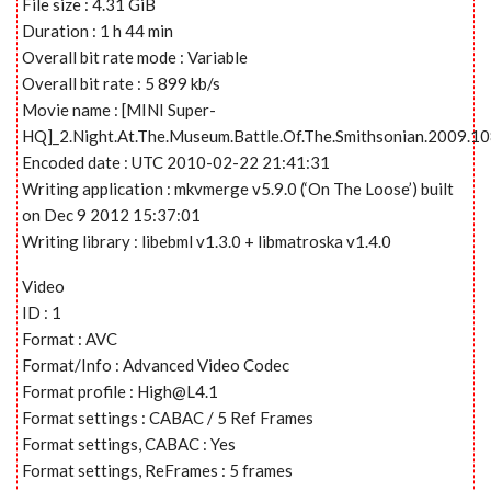
File size : 4.31 GiB
Duration : 1 h 44 min
Overall bit rate mode : Variable
Overall bit rate : 5 899 kb/s
Movie name : [MINI Super-
HQ]_2.Night.At.The.Museum.Battle.Of.The.Smithsonian.2009.
Encoded date : UTC 2010-02-22 21:41:31
Writing application : mkvmerge v5.9.0 (‘On The Loose’) built
on Dec 9 2012 15:37:01
Writing library : libebml v1.3.0 + libmatroska v1.4.0
Video
ID : 1
Format : AVC
Format/Info : Advanced Video Codec
Format profile :
High@L4.1
Format settings : CABAC / 5 Ref Frames
Format settings, CABAC : Yes
Format settings, ReFrames : 5 frames