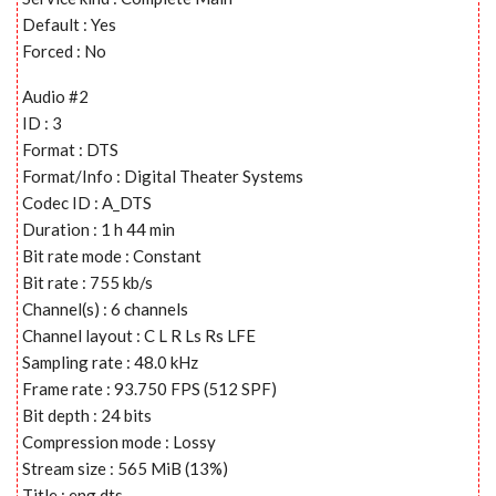
Default : Yes
Forced : No
Audio #2
ID : 3
Format : DTS
Format/Info : Digital Theater Systems
Codec ID : A_DTS
Duration : 1 h 44 min
Bit rate mode : Constant
Bit rate : 755 kb/s
Channel(s) : 6 channels
Channel layout : C L R Ls Rs LFE
Sampling rate : 48.0 kHz
Frame rate : 93.750 FPS (512 SPF)
Bit depth : 24 bits
Compression mode : Lossy
Stream size : 565 MiB (13%)
Title : eng dts