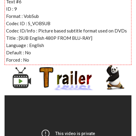
Text #6
ID : 9
Format : VobSub
Codec ID : S_VOBSUB
Codec ID/Info : Picture based subtitle format used on DVDs
Title : [SUB English 480P FROM BLU-RAY]
Language : English
Default : No
Forced : No