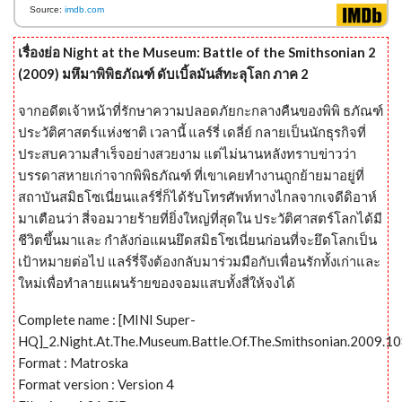
Source:
imdb.com
เรื่องย่อ Night at the Museum: Battle of the Smithsonian 2
(2009) มหึมาพิพิธภัณฑ์ ดับเบิ้ลมันส์ทะลุโลก ภาค 2
จากอดีตเจ้าหน้าที่รักษาความปลอดภัยกะกลางคืนของพิพิ ธภัณฑ์
ประวัติศาสตร์แห่งชาติ เวลานี้ แลร์รี่ เดลี่ย์ กลายเป็นนักธุรกิจที่
ประสบความสำเร็จอย่างสวยงาม แต่ไม่นานหลังทราบข่าวว่า
บรรดาสหายเก่าจากพิพิธภัณฑ์ ที่เขาเคยทำงานถูกย้ายมาอยู่ที่
สถาบันสมิธโซเนี่ยนแลร์รี่ก็ได้รับโทรศัพท์ทางไกลจากเจดีดิอาห์
มาเตือนว่า สี่จอมวายร้ายที่ยิ่งใหญ่ที่สุดใน ประวัติศาสตร์โลกได้มี
ชีวิตขึ้นมาและ กำลังก่อแผนยึดสมิธโซเนี่ยนก่อนที่จะยึดโลกเป็น
เป้าหมายต่อไป แลร์รี่จึงต้องกลับมาร่วมมือกับเพื่อนรักทั้งเก่าและ
ใหม่เพื่อทำลายแผนร้ายของจอมแสบทั้งสี่ให้จงได้
Complete name : [MINI Super-
HQ]_2.Night.At.The.Museum.Battle.Of.The.Smithsonian.2009.
Format : Matroska
Format version : Version 4