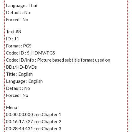
Language : Thai
Default : No
Forced : No
Text #8
ID : 11
Format : PGS
Codec ID : S_HDMV/PGS
Codec ID/Info : Picture based subtitle format used on
BDs/HD-DVDs
Title : English
Language : English
Default : No
Forced : No
Menu
00:00:00.000 : en:Chapter 1
00:16:17.727 : en:Chapter 2
00:28:44.431 : en:Chapter 3