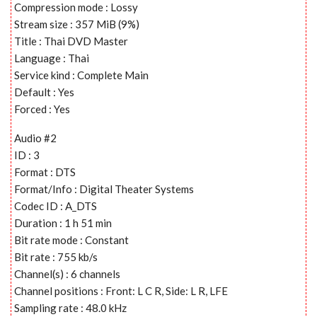
Compression mode : Lossy
Stream size : 357 MiB (9%)
Title : Thai DVD Master
Language : Thai
Service kind : Complete Main
Default : Yes
Forced : Yes
Audio #2
ID : 3
Format : DTS
Format/Info : Digital Theater Systems
Codec ID : A_DTS
Duration : 1 h 51 min
Bit rate mode : Constant
Bit rate : 755 kb/s
Channel(s) : 6 channels
Channel positions : Front: L C R, Side: L R, LFE
Sampling rate : 48.0 kHz