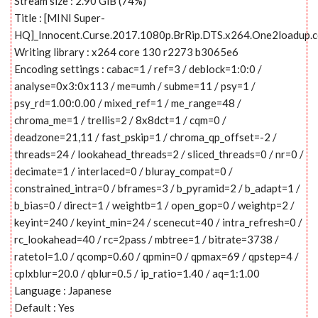
Stream size : 2.90 GiB (74%)
Title : [MINI Super-
HQ]_Innocent.Curse.2017.1080p.BrRip.DTS.x264.One2loadup.
Writing library : x264 core 130 r2273 b3065e6
Encoding settings : cabac=1 / ref=3 / deblock=1:0:0 /
analyse=0x3:0x113 / me=umh / subme=11 / psy=1 /
psy_rd=1.00:0.00 / mixed_ref=1 / me_range=48 /
chroma_me=1 / trellis=2 / 8x8dct=1 / cqm=0 /
deadzone=21,11 / fast_pskip=1 / chroma_qp_offset=-2 /
threads=24 / lookahead_threads=2 / sliced_threads=0 / nr=0 /
decimate=1 / interlaced=0 / bluray_compat=0 /
constrained_intra=0 / bframes=3 / b_pyramid=2 / b_adapt=1 /
b_bias=0 / direct=1 / weightb=1 / open_gop=0 / weightp=2 /
keyint=240 / keyint_min=24 / scenecut=40 / intra_refresh=0 /
rc_lookahead=40 / rc=2pass / mbtree=1 / bitrate=3738 /
ratetol=1.0 / qcomp=0.60 / qpmin=0 / qpmax=69 / qpstep=4 /
cplxblur=20.0 / qblur=0.5 / ip_ratio=1.40 / aq=1:1.00
Language : Japanese
Default : Yes