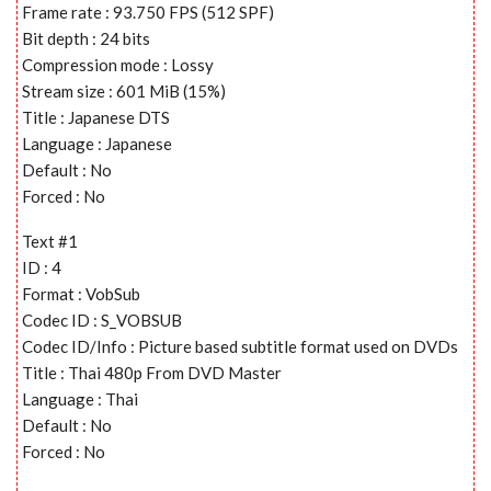
Frame rate : 93.750 FPS (512 SPF)
Bit depth : 24 bits
Compression mode : Lossy
Stream size : 601 MiB (15%)
Title : Japanese DTS
Language : Japanese
Default : No
Forced : No
Text #1
ID : 4
Format : VobSub
Codec ID : S_VOBSUB
Codec ID/Info : Picture based subtitle format used on DVDs
Title : Thai 480p From DVD Master
Language : Thai
Default : No
Forced : No