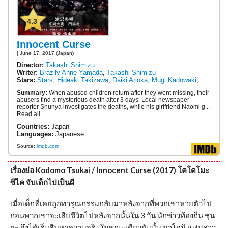
4.3
Innocent Curse
| June 17, 2017 (Japan)
Director:
Takashi Shimizu
Writer:
Brazily Anne Yamada
,
Takashi Shimizu
Stars:
Stars
,
Hideaki Takizawa
,
Daiki Arioka
,
Mugi Kadowaki
,
Summary:
When abused children return after they went missing, their
abusers find a mysterious death after 3 days. Local newspaper
reporter Shunya investigates the deaths, while his girlfriend Naomi g...
Read all
Countries:
Japan
Languages:
Japanese
Source:
imdb.com
เรื่องย่อ Kodomo Tsukai / Innocent Curse (2017) โคโดโมะ
ซึไค จับเด็กไปเป็นผี
เมื่อเด็กที่เคยถูกทารุณกรรมกลับมาหลังจากที่พวกเขาหายตัวไป
ก่อนพวกเขาจะเสียชีวิตไปหลังจากนั้นใน 3 วัน นักข่าวท้องถิ่น ชุน
ยะ จึงได้เริ่มสืบหาความจริง ในขณะเดียวกันนั้น นาโอมิ แฟนสาว