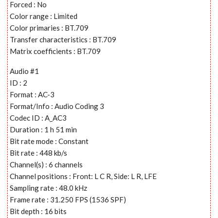
Forced : No
Color range : Limited
Color primaries : BT.709
Transfer characteristics : BT.709
Matrix coefficients : BT.709
Audio #1
ID : 2
Format : AC-3
Format/Info : Audio Coding 3
Codec ID : A_AC3
Duration : 1 h 51 min
Bit rate mode : Constant
Bit rate : 448 kb/s
Channel(s) : 6 channels
Channel positions : Front: L C R, Side: L R, LFE
Sampling rate : 48.0 kHz
Frame rate : 31.250 FPS (1536 SPF)
Bit depth : 16 bits