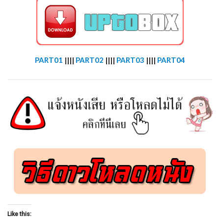
PART01
||||
PART02
||||
PART03
||||
PART04
Like this: