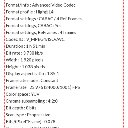
Format/Info : Advanced Video Codec
Format profile : High@L4
Format settings : CABAC / 4 Ref Frames
Format settings, CABAC : Yes
Format settings, ReFrames : 4 frames
Codec ID : V_MPEG4/ISO/AVC
Duration : 1 h 51 min
Bit rate : 3 738 kb/s
Width : 1 920 pixels
Height : 1 038 pixels
Display aspect ratio : 1.85:1
Frame rate mode : Constant
Frame rate : 23.976 (24000/1001) FPS
Color space : YUV
Chroma subsampling : 4:2:0
Bit depth : 8 bits
Scan type : Progressive
Bits/(Pixel*Frame) : 0.078