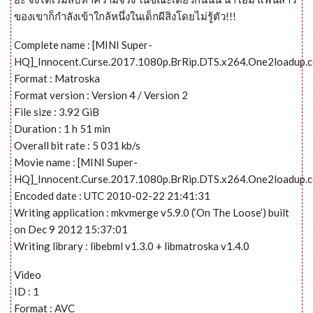
ของเขาก็กำลังเข้าใกล้หนึ่งในเด็กผีสิงโดยไม่รู้ตัว!!!
Complete name : [MINI Super-
HQ]_Innocent.Curse.2017.1080p.BrRip.DTS.x264.One2loadup.
Format : Matroska
Format version : Version 4 / Version 2
File size : 3.92 GiB
Duration : 1 h 51 min
Overall bit rate : 5 031 kb/s
Movie name : [MINI Super-
HQ]_Innocent.Curse.2017.1080p.BrRip.DTS.x264.One2loadup.
Encoded date : UTC 2010-02-22 21:41:31
Writing application : mkvmerge v5.9.0 (‘On The Loose’) built
on Dec 9 2012 15:37:01
Writing library : libebml v1.3.0 + libmatroska v1.4.0
Video
ID : 1
Format : AVC