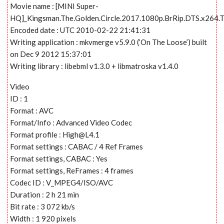
Movie name : [MINI Super-
HQ]_Kingsman.The.Golden.Circle.2017.1080p.BrRip.DTS.x264.
Encoded date : UTC 2010-02-22 21:41:31
Writing application : mkvmerge v5.9.0 (‘On The Loose’) built
on Dec 9 2012 15:37:01
Writing library : libebml v1.3.0 + libmatroska v1.4.0
Video
ID : 1
Format : AVC
Format/Info : Advanced Video Codec
Format profile :
High@L4.1
Format settings : CABAC / 4 Ref Frames
Format settings, CABAC : Yes
Format settings, ReFrames : 4 frames
Codec ID : V_MPEG4/ISO/AVC
Duration : 2 h 21 min
Bit rate : 3 072 kb/s
Width : 1 920 pixels