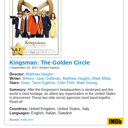
6.7
Kingsman: The Golden Circle
| September 22, 2017 (United States)
Director:
Matthew Vaughn
Writer:
Writers
,
Jane Goldman
,
Matthew Vaughn
,
Mark Millar
,
Stars:
Stars
,
Taron Egerton
,
Colin Firth
,
Mark Strong
,
Summary:
After the Kingsman's headquarters is destroyed and the
world is held hostage, an allied spy organization in the United States
is discovered. These two elite secret agencies must band togethe...
Read all
Countries:
United Kingdom, United States, Italy
Languages:
English, Italian, Swedish
Source:
imdb.com