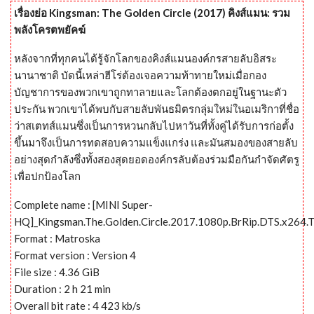
เรื่องย่อ Kingsman: The Golden Circle (2017) คิงส์แมน: รวม
พลังโครตพยัคฆ์
หลังจากที่ทุกคนได้รู้จักโลกของคิงส์แมนองค์กรสายลับอิสระ
นานาชาติ บัดนี้เหล่าฮีโร่ต้องเจอความท้าทายใหม่เมื่อกอง
บัญชาการของพวกเขาถูกทาลายและโลกต้องตกอยู่ในฐานะตัว
ประกัน พวกเขาได้พบกับสายลับพันธมิตรกลุ่มใหม่ในอเมริกาที่ชื่อ
ว่าสเตทส์แมนซึ่งเป็นการหวนกลับไปหาวันที่ทั้งคู่ได้รับการก่อตั้ง
ขึ้นมาจึงเป็นการทดสอบความแข็งแกร่ง และมันสมองของสายลับ
อย่างสุดกำลังซึ่งทั้งสองสุดยอดองค์กรลับต้องร่วมมือกันกำจัดศัตรู
เพื่อปกป้องโลก
Complete name : [MINI Super-
HQ]_Kingsman.The.Golden.Circle.2017.1080p.BrRip.DTS.x264.
Format : Matroska
Format version : Version 4
File size : 4.36 GiB
Duration : 2 h 21 min
Overall bit rate : 4 423 kb/s