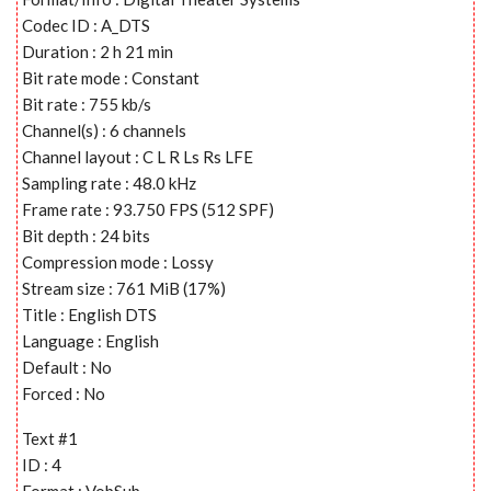
Codec ID : A_DTS
Duration : 2 h 21 min
Bit rate mode : Constant
Bit rate : 755 kb/s
Channel(s) : 6 channels
Channel layout : C L R Ls Rs LFE
Sampling rate : 48.0 kHz
Frame rate : 93.750 FPS (512 SPF)
Bit depth : 24 bits
Compression mode : Lossy
Stream size : 761 MiB (17%)
Title : English DTS
Language : English
Default : No
Forced : No
Text #1
ID : 4
Format : VobSub