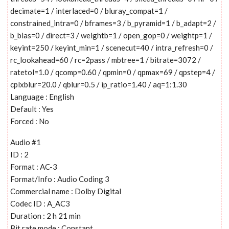
decimate=1 / interlaced=0 / bluray_compat=1 /
constrained_intra=0 / bframes=3 / b_pyramid=1 / b_adapt=2 /
b_bias=0 / direct=3 / weightb=1 / open_gop=0 / weightp=1 /
keyint=250 / keyint_min=1 / scenecut=40 / intra_refresh=0 /
rc_lookahead=60 / rc=2pass / mbtree=1 / bitrate=3072 /
ratetol=1.0 / qcomp=0.60 / qpmin=0 / qpmax=69 / qpstep=4 /
cplxblur=20.0 / qblur=0.5 / ip_ratio=1.40 / aq=1:1.30
Language : English
Default : Yes
Forced : No
Audio #1
ID : 2
Format : AC-3
Format/Info : Audio Coding 3
Commercial name : Dolby Digital
Codec ID : A_AC3
Duration : 2 h 21 min
Bit rate mode : Constant