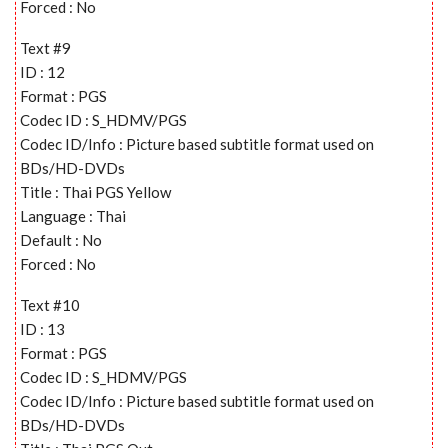
Forced : No
Text #9
ID : 12
Format : PGS
Codec ID : S_HDMV/PGS
Codec ID/Info : Picture based subtitle format used on
BDs/HD-DVDs
Title : Thai PGS Yellow
Language : Thai
Default : No
Forced : No
Text #10
ID : 13
Format : PGS
Codec ID : S_HDMV/PGS
Codec ID/Info : Picture based subtitle format used on
BDs/HD-DVDs