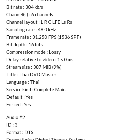
Bit rate : 384 kb/s
Channel(s) : 6 channels
Channel layout : L R C LFE Ls Rs
Sampling rate : 48.0 kHz
Frame rate : 31.250 FPS (1536 SPF)
Bit depth : 16 bits
Compression mode : Lossy
Delay relative to video : 1 s 0 ms
Stream size : 387 MiB (9%)
Title : Thai DVD Master
Language : Thai
Service kind : Complete Main
Default : Yes
Forced : Yes
Audio #2
ID : 3
Format : DTS
Format/Info : Digital Theater Systems