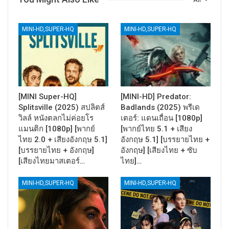
MINI-HD,SUPER-HQ
MINI-HD,SUPER-HQ
[MINI Super-HQ]
[MINI-HD] Predator:
Splitsville (2025) สปลิตส์
Badlands (2025) พรีเด
วิลล์ หนังตลกไม่ค่อยโร
เตอร์: แดนเถื่อน [1080p]
แมนติก [1080p] [พากย์
[พากย์ไทย 5.1 + เสียง
ไทย 2.0 + เสียงอังกฤษ 5.1]
อังกฤษ 5.1] [บรรยายไทย +
[บรรยายไทย + อังกฤษ]
อังกฤษ] [เสียงไทย + ซับ
[เสียงไทยมาสเตอร์…
ไทย]…
MINI-HD,SUPER-HQ
MINI-HD,SUPER-HQ