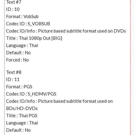
Text #7
ID : 10
Format : VobSub
Codec ID : S_VOBSUB
Codec ID/Info : Picture based subtitle format used on DVDs
Title : Thai 1080p Out [BIG]
Language : Thai
Default : No
Forced : No
Text #8
ID : 11
Format : PGS
Codec ID : S_HDMV/PGS
Codec ID/Info : Picture based subtitle format used on
BDs/HD-DVDs
Title : Thai PGS
Language : Thai
Default : No