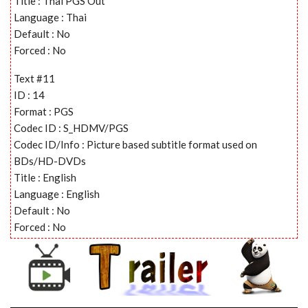
Title : Thai PGS Out
Language : Thai
Default : No
Forced : No
Text #11
ID : 14
Format : PGS
Codec ID : S_HDMV/PGS
Codec ID/Info : Picture based subtitle format used on
BDs/HD-DVDs
Title : English
Language : English
Default : No
Forced : No