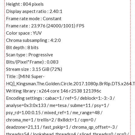
Height : 804 pixels
Display aspect ratio : 2.40:1
Frame rate mode : Constant
Frame rate : 23.976 (24000/1001) FPS
Color space : YUV
Chroma subsampling : 4:2:0
Bit depth : 8 bits
Scan type : Progressive
Bits/(Pixel*Frame) : 0.083
Stream size : 3.15 GiB (72%)
Title : [MINI Super-
HQ]_Kingsman.The.Golden.Circle.2017.1080p.BrRip.DTS.x264.
Writing library : x264 core 146 r2538 121396c
Encoding settings : cabac=1 / ref=5 / deblock=1:-3:-3 /
analyse=0x3:0x133 / me=tesa / subme=11 / psy=1 /
psy_rd=1.00:0.15 / mixed_ref=1 / me_range=48 /
chroma_me=1 / trellis=2 / 8x8dct=1 / cqm=0 /
deadzone=21,11 / fast_pskip=1 / chroma_qp_offset=-3 /
threads=54 / lookahead_threads=4 / sliced_threads=0 / nr=0 /