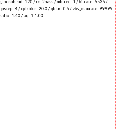
rc_lookahead=120 / rc=2pass / mbtree=1 / bitrate=5536 /
 qpstep=4 / cplxblur=20.0 / qblur=0.5 / vbv_maxrate=99999
_ratio=1.40 / aq=1:1.00