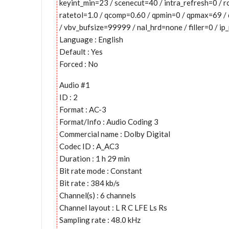
keyint_min=23 / scenecut=40 / intra_refresh=0 / 
ratetol=1.0 / qcomp=0.60 / qpmin=0 / qpmax=69 /
/ vbv_bufsize=99999 / nal_hrd=none / filler=0 / ip
Language : English
Default : Yes
Forced : No
Audio #1
ID : 2
Format : AC-3
Format/Info : Audio Coding 3
Commercial name : Dolby Digital
Codec ID : A_AC3
Duration : 1 h 29 min
Bit rate mode : Constant
Bit rate : 384 kb/s
Channel(s) : 6 channels
Channel layout : L R C LFE Ls Rs
Sampling rate : 48.0 kHz