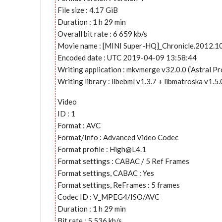
File size : 4.17 GiB
Duration : 1 h 29 min
Overall bit rate : 6 659 kb/s
Movie name : [MINI Super-HQ]_Chronicle.2012.1
Encoded date : UTC 2019-04-09 13:58:44
Writing application : mkvmerge v32.0.0 (‘Astral Pr
Writing library : libebml v1.3.7 + libmatroska v1.5.
Video
ID : 1
Format : AVC
Format/Info : Advanced Video Codec
Format profile :
High@L4.1
Format settings : CABAC / 5 Ref Frames
Format settings, CABAC : Yes
Format settings, ReFrames : 5 frames
Codec ID : V_MPEG4/ISO/AVC
Duration : 1 h 29 min
Bit rate : 5 536 kb/s