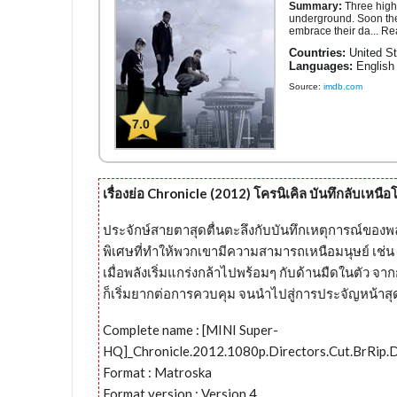
Summary:
Three high
underground. Soon they 
embrace their da... Re
Countries:
United St
Languages:
English
Source:
imdb.com
7.0
เรื่องย่อ Chronicle (2012) โครนิเคิล บันทึกลับเหนือ
ประจักษ์สายตาสุดตื่นตะลึงกับบันทึกเหตุการณ์ของพลั
พิเศษที่ทำให้พวกเขามีความสามารถเหนือมนุษย์ เช่น ใช้
เมื่อพลังเริ่มแกร่งกล้าไปพร้อมๆ กับด้านมืดในตัว 
ก็เริ่มยากต่อการควบคุม จนนำไปสู่การประจัญหน้าสุ
Complete name : [MINI Super-
HQ]_Chronicle.2012.1080p.Directors.Cut.BrRip
Format : Matroska
Format version : Version 4