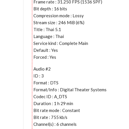
Frame rate : 31.250 FPS (1536 SPF)
Bit depth : 16 bits
Compression mode : Lossy
Stream size : 246 MiB (6%)
Title : Thai 5.1
Language : Thai
Service kind : Complete Main
Default : Yes
Forced : Yes
Audio #2
ID : 3
Format : DTS
Format/Info : Digital Theater Systems
Codec ID : A_DTS
Duration : 1 h 29 min
Bit rate mode : Constant
Bit rate : 755 kb/s
Channel(s) : 6 channels