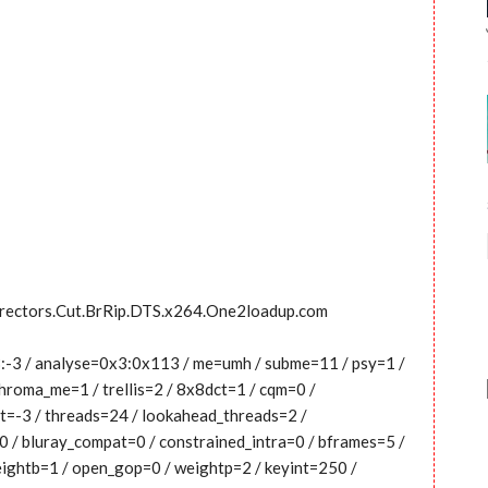
irectors.Cut.BrRip.DTS.x264.One2loadup.com
-3:-3 / analyse=0x3:0x113 / me=umh / subme=11 / psy=1 /
hroma_me=1 / trellis=2 / 8x8dct=1 / cqm=0 /
t=-3 / threads=24 / lookahead_threads=2 /
=0 / bluray_compat=0 / constrained_intra=0 / bframes=5 /
weightb=1 / open_gop=0 / weightp=2 / keyint=250 /