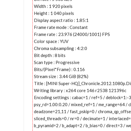
Width : 1 920 pixels
Height : 1 040 pixels
Display aspect ratio : 1.85:1
Frame rate mode : Constant
Frame rate : 23.976 (24000/1001) FPS
Color space : YUV
Chroma subsampling : 4:2:0
Bit depth : 8 bits
Scan type : Progressive
Bits/(Pixel*Frame) : 0.116
Stream size : 3.44 GiB (82%)
Title : [MINI Super-HQ]_Chronicle.2012.1080p.D
Writing library : x264 core 146 r2538 121396c
Encoding settings : cabac=1 / ref=5 / deblock=1:
psy_rd=1.00:0.20 / mixed_ref=1 / me_range=64 / c
deadzone=21,11 / fast_pskip=0 / chroma_qp_offse
sliced_threads=0 / nr=0 / decimate=1 / interlaced
b_pyramid=2 / b_adapt=2 / b_bias=0 / direct=3 / 