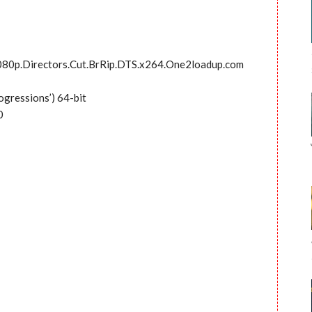
080p.Directors.Cut.BrRip.DTS.x264.One2loadup.com
ogressions’) 64-bit
0