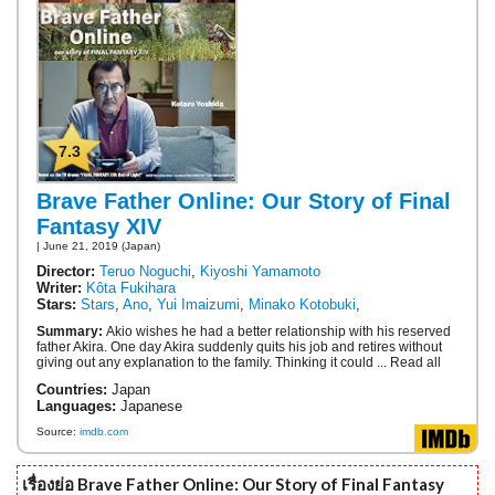
7.3
Brave Father Online: Our Story of Final
Fantasy XIV
| June 21, 2019 (Japan)
Director:
Teruo Noguchi
,
Kiyoshi Yamamoto
Writer:
Kôta Fukihara
Stars:
Stars
,
Ano
,
Yui Imaizumi
,
Minako Kotobuki
,
Summary:
Akio wishes he had a better relationship with his reserved
father Akira. One day Akira suddenly quits his job and retires without
giving out any explanation to the family. Thinking it could ... Read all
Countries:
Japan
Languages:
Japanese
Source:
imdb.com
เรื่องย่อ Brave Father Online: Our Story of Final Fantasy