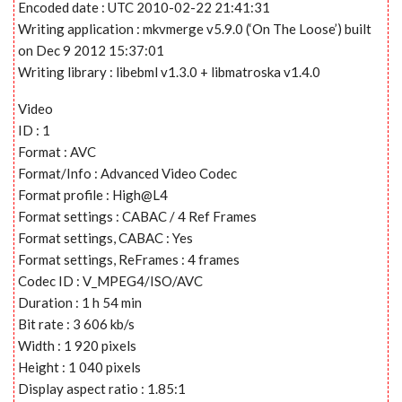
Encoded date : UTC 2010-02-22 21:41:31
Writing application : mkvmerge v5.9.0 (‘On The Loose’) built
on Dec 9 2012 15:37:01
Writing library : libebml v1.3.0 + libmatroska v1.4.0
Video
ID : 1
Format : AVC
Format/Info : Advanced Video Codec
Format profile : High@L4
Format settings : CABAC / 4 Ref Frames
Format settings, CABAC : Yes
Format settings, ReFrames : 4 frames
Codec ID : V_MPEG4/ISO/AVC
Duration : 1 h 54 min
Bit rate : 3 606 kb/s
Width : 1 920 pixels
Height : 1 040 pixels
Display aspect ratio : 1.85:1