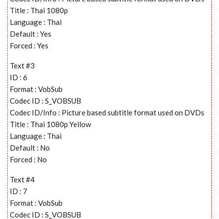
Title : Thai 1080p
Language : Thai
Default : Yes
Forced : Yes
Text #3
ID : 6
Format : VobSub
Codec ID : S_VOBSUB
Codec ID/Info : Picture based subtitle format used on DVDs
Title : Thai 1080p Yellow
Language : Thai
Default : No
Forced : No
Text #4
ID : 7
Format : VobSub
Codec ID : S_VOBSUB