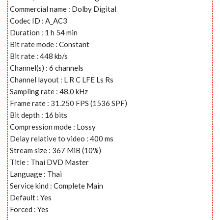
Commercial name : Dolby Digital
Codec ID : A_AC3
Duration : 1 h 54 min
Bit rate mode : Constant
Bit rate : 448 kb/s
Channel(s) : 6 channels
Channel layout : L R C LFE Ls Rs
Sampling rate : 48.0 kHz
Frame rate : 31.250 FPS (1536 SPF)
Bit depth : 16 bits
Compression mode : Lossy
Delay relative to video : 400 ms
Stream size : 367 MiB (10%)
Title : Thai DVD Master
Language : Thai
Service kind : Complete Main
Default : Yes
Forced : Yes