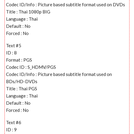
Codec ID/Info : Picture based subtitle format used on DVDs
Title : Thai 1080p BIG
Language : Thai
Default : No
Forced : No
Text #5
ID : 8
Format : PGS
Codec ID : S_HDMV/PGS
Codec ID/Info : Picture based subtitle format used on
BDs/HD-DVDs
Title : Thai PGS
Language : Thai
Default : No
Forced : No
Text #6
ID : 9