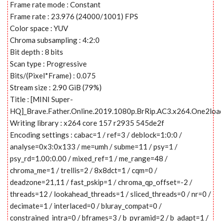
Frame rate mode : Constant
Frame rate : 23.976 (24000/1001) FPS
Color space : YUV
Chroma subsampling : 4:2:0
Bit depth : 8 bits
Scan type : Progressive
Bits/(Pixel*Frame) : 0.075
Stream size : 2.90 GiB (79%)
Title : [MINI Super-
HQ]_Brave.Father.Online.2019.1080p.BrRip.AC3.x264.One2loa
Writing library : x264 core 157 r2935 545de2f
Encoding settings : cabac=1 / ref=3 / deblock=1:0:0 /
analyse=0x3:0x133 / me=umh / subme=11 / psy=1 /
psy_rd=1.00:0.00 / mixed_ref=1 / me_range=48 /
chroma_me=1 / trellis=2 / 8x8dct=1 / cqm=0 /
deadzone=21,11 / fast_pskip=1 / chroma_qp_offset=-2 /
threads=12 / lookahead_threads=1 / sliced_threads=0 / nr=0 /
decimate=1 / interlaced=0 / bluray_compat=0 /
constrained_intra=0 / bframes=3 / b_pyramid=2 / b_adapt=1 /