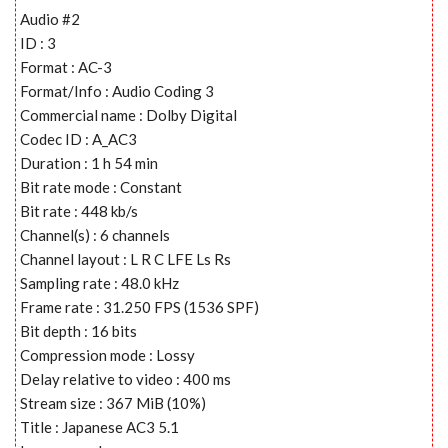
Audio #2
ID : 3
Format : AC-3
Format/Info : Audio Coding 3
Commercial name : Dolby Digital
Codec ID : A_AC3
Duration : 1 h 54 min
Bit rate mode : Constant
Bit rate : 448 kb/s
Channel(s) : 6 channels
Channel layout : L R C LFE Ls Rs
Sampling rate : 48.0 kHz
Frame rate : 31.250 FPS (1536 SPF)
Bit depth : 16 bits
Compression mode : Lossy
Delay relative to video : 400 ms
Stream size : 367 MiB (10%)
Title : Japanese AC3 5.1