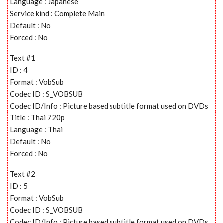
Language : Japanese
Service kind : Complete Main
Default : No
Forced : No
Text #1
ID : 4
Format : VobSub
Codec ID : S_VOBSUB
Codec ID/Info : Picture based subtitle format used on DVDs
Title : Thai 720p
Language : Thai
Default : No
Forced : No
Text #2
ID : 5
Format : VobSub
Codec ID : S_VOBSUB
Codec ID/Info : Picture based subtitle format used on DVDs