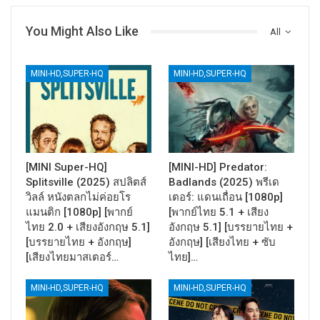
You Might Also Like
All
MINI-HD,SUPER-HQ
MINI-HD,SUPER-HQ
[MINI Super-HQ]
[MINI-HD] Predator:
Splitsville (2025) สปลิตส์
Badlands (2025) พรีเด
วิลล์ หนังตลกไม่ค่อยโร
เตอร์: แดนเถื่อน [1080p]
แมนติก [1080p] [พากย์
[พากย์ไทย 5.1 + เสียง
ไทย 2.0 + เสียงอังกฤษ 5.1]
อังกฤษ 5.1] [บรรยายไทย +
[บรรยายไทย + อังกฤษ]
อังกฤษ] [เสียงไทย + ซับ
[เสียงไทยมาสเตอร์…
ไทย]…
MINI-HD,SUPER-HQ
MINI-HD,SUPER-HQ