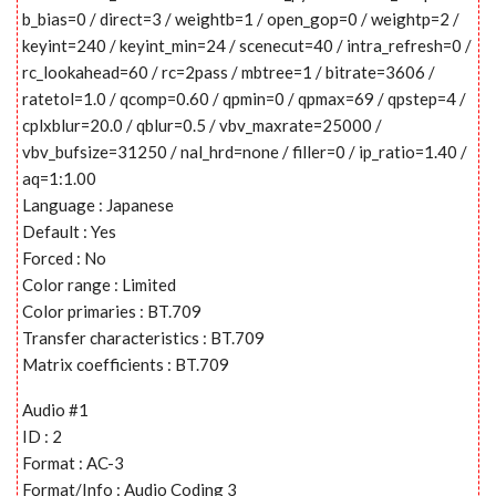
b_bias=0 / direct=3 / weightb=1 / open_gop=0 / weightp=2 /
keyint=240 / keyint_min=24 / scenecut=40 / intra_refresh=0 /
rc_lookahead=60 / rc=2pass / mbtree=1 / bitrate=3606 /
ratetol=1.0 / qcomp=0.60 / qpmin=0 / qpmax=69 / qpstep=4 /
cplxblur=20.0 / qblur=0.5 / vbv_maxrate=25000 /
vbv_bufsize=31250 / nal_hrd=none / filler=0 / ip_ratio=1.40 /
aq=1:1.00
Language : Japanese
Default : Yes
Forced : No
Color range : Limited
Color primaries : BT.709
Transfer characteristics : BT.709
Matrix coefficients : BT.709
Audio #1
ID : 2
Format : AC-3
Format/Info : Audio Coding 3