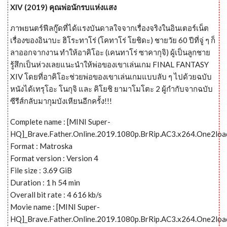
XIV (2019) คุณพ่อนักรบแห่งแสง
ภาพยนตร์ฟีลกู๊ดที่ได้แรงบันดาลใจจากเรื่องจริงในอินเตอร์เน็ต
เรื่องของอินาบะ ฮิโระทาโร่ (โคทาโร่ โยชิดะ) ชายวัย 60 ปีที่จู่ ๆ ก็
ลาออกจากงาน ทำให้อาคิโอะ (เคนทาโร่ ซาคากุจิ) ผู้เป็นลูกชาย
รู้สึกเป็นห่วงเลยแนะนำให้พ่อของเขาเล่นเกม FINAL FANTASY
XIV โดยที่อาคิโอะช่วยพ่อของเขาเล่นเกมแบบลับ ๆ ไปด้วยฉบับ
หนังได้เทรุโอะ โนกุจิ และ คิโยชิ ยามาโมโตะ 2 ผู้กำกับจากฉบับ
ซีรีส์กลับมากุมบังเหียนอีกครั้ง!!!
Complete name : [MINI Super-
HQ]_Brave.Father.Online.2019.1080p.BrRip.AC3.x264.One2loa
Format : Matroska
Format version : Version 4
File size : 3.69 GiB
Duration : 1 h 54 min
Overall bit rate : 4 616 kb/s
Movie name : [MINI Super-
HQ]_Brave.Father.Online.2019.1080p.BrRip.AC3.x264.One2loa