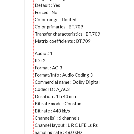
Default : Yes
Forced : No
Color range : Limited
Color primaries : BT.709
Transfer characteristics : BT.709
Matrix coefficients : BT.709
Audio #1
ID : 2
Format : AC-3
Format/Info : Audio Coding 3
Commercial name : Dolby Digital
Codec ID : A_AC3
Duration : 1 h 43 min
Bit rate mode : Constant
Bit rate : 448 kb/s
Channel(s) : 6 channels
Channel layout : L R C LFE Ls Rs
Sampling rate : 48.0 kHz