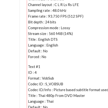
Channel layout : C L R Ls Rs LFE
Sampling rate : 48.0 kHz
Frame rate : 93.750 FPS (512 SPF)
Bit depth : 24 bits
Compression mode : Lossy
Stream size : 560 MiB (14%)
Title : English DTS
Language : English
Default : No
Forced : No
Text #1
ID : 4
Format : VobSub
Codec ID : S_VOBSUB
Codec ID/Info : Picture based subtitle format us
Title : Thai 480p From DVD Master
Language : Thai
Default : No