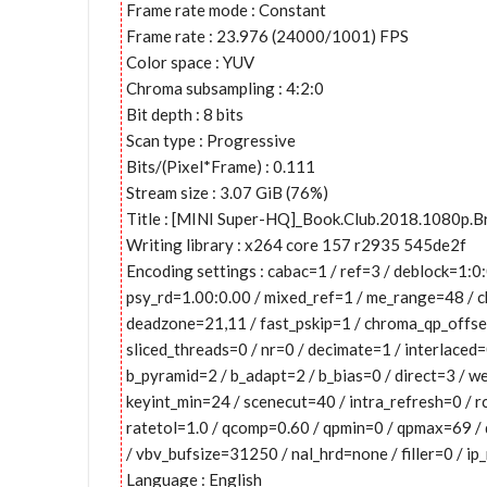
Frame rate mode : Constant
Frame rate : 23.976 (24000/1001) FPS
Color space : YUV
Chroma subsampling : 4:2:0
Bit depth : 8 bits
Scan type : Progressive
Bits/(Pixel*Frame) : 0.111
Stream size : 3.07 GiB (76%)
Title : [MINI Super-HQ]_Book.Club.2018.1080p.
Writing library : x264 core 157 r2935 545de2f
Encoding settings : cabac=1 / ref=3 / deblock=1:
psy_rd=1.00:0.00 / mixed_ref=1 / me_range=48 / c
deadzone=21,11 / fast_pskip=1 / chroma_qp_offse
sliced_threads=0 / nr=0 / decimate=1 / interlaced
b_pyramid=2 / b_adapt=2 / b_bias=0 / direct=3 / 
keyint_min=24 / scenecut=40 / intra_refresh=0 / 
ratetol=1.0 / qcomp=0.60 / qpmin=0 / qpmax=69 /
/ vbv_bufsize=31250 / nal_hrd=none / filler=0 / ip
Language : English