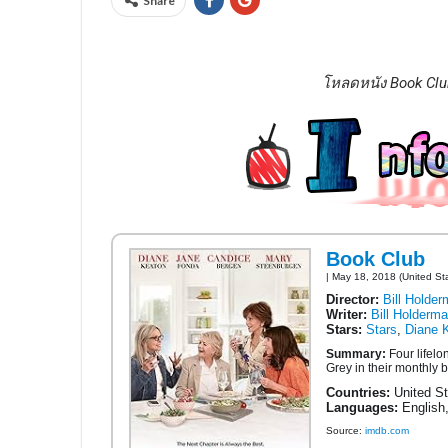
Share
โหลดหนัง Book Clu
Book Club
| May 18, 2018 (United St
Director:
Bill Holde
Writer:
Bill Holderm
Stars:
Stars
,
Diane 
Summary:
Four lifelo
Grey in their monthly 
Countries:
United St
Languages:
English,
Source:
imdb.com