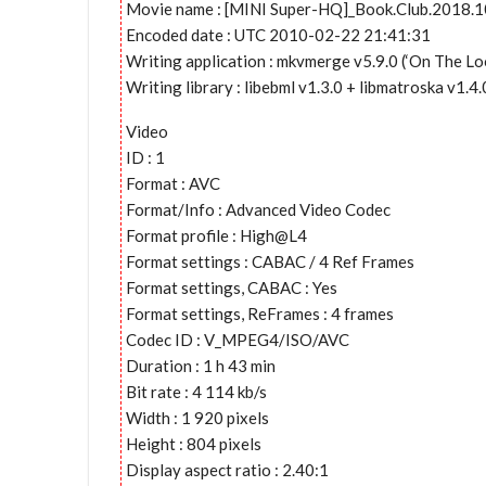
Movie name : [MINI Super-HQ]_Book.Club.2018.
Encoded date : UTC 2010-02-22 21:41:31
Writing application : mkvmerge v5.9.0 (‘On The Lo
Writing library : libebml v1.3.0 + libmatroska v1.4.
Video
ID : 1
Format : AVC
Format/Info : Advanced Video Codec
Format profile : High@L4
Format settings : CABAC / 4 Ref Frames
Format settings, CABAC : Yes
Format settings, ReFrames : 4 frames
Codec ID : V_MPEG4/ISO/AVC
Duration : 1 h 43 min
Bit rate : 4 114 kb/s
Width : 1 920 pixels
Height : 804 pixels
Display aspect ratio : 2.40:1