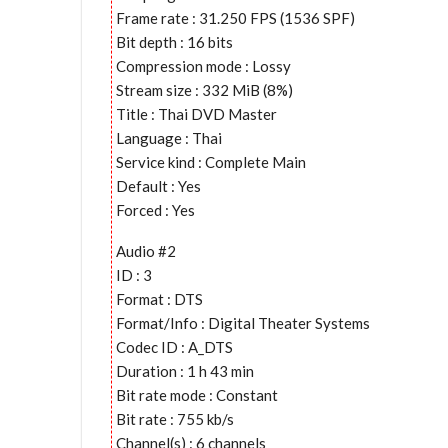
Frame rate : 31.250 FPS (1536 SPF)
Bit depth : 16 bits
Compression mode : Lossy
Stream size : 332 MiB (8%)
Title : Thai DVD Master
Language : Thai
Service kind : Complete Main
Default : Yes
Forced : Yes
Audio #2
ID : 3
Format : DTS
Format/Info : Digital Theater Systems
Codec ID : A_DTS
Duration : 1 h 43 min
Bit rate mode : Constant
Bit rate : 755 kb/s
Channel(s) : 6 channels