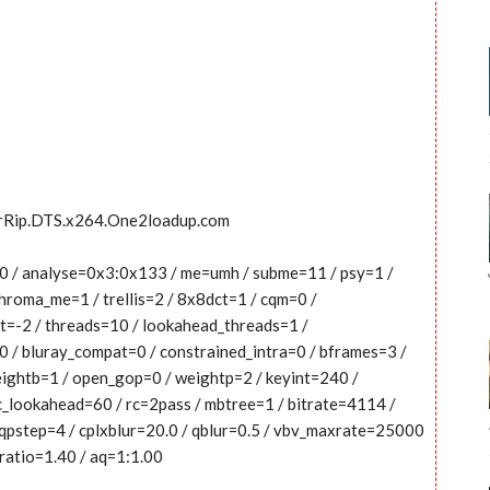
BrRip.DTS.x264.One2loadup.com
0:0 / analyse=0x3:0x133 / me=umh / subme=11 / psy=1 /
hroma_me=1 / trellis=2 / 8x8dct=1 / cqm=0 /
t=-2 / threads=10 / lookahead_threads=1 /
=0 / bluray_compat=0 / constrained_intra=0 / bframes=3 /
weightb=1 / open_gop=0 / weightp=2 / keyint=240 /
rc_lookahead=60 / rc=2pass / mbtree=1 / bitrate=4114 /
 qpstep=4 / cplxblur=20.0 / qblur=0.5 / vbv_maxrate=25000
_ratio=1.40 / aq=1:1.00