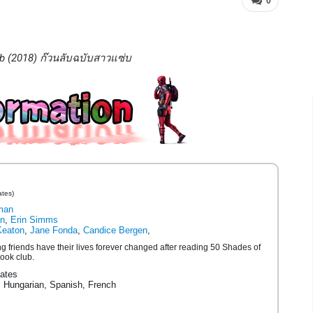
0
b (2018) ก๊วนลับฉบับสาวแซ่บ
ates)
rman
an
,
Erin Simms
Keaton
,
Jane Fonda
,
Candice Bergen
,
ng friends have their lives forever changed after reading 50 Shades of
book club.
ates
 Hungarian, Spanish, French