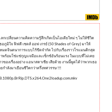
่อแลกเปลี่ยนความคิดความรู้สึกเกิดเป็นไอเดียใหม่ ๆ ไม่ให้ชีวิต
เธอภูมิใจ ฟิฟตี เชดส์ ออฟ เกรย์ (50 Shades of Grey) มาให้
เข้าสู่โหมดจินตนาการแบบไร้ขีดจำกัด ไปกับเรื่องราวโรแมนติกสุด
พร้อมโซ่แซ่กุญแจมือและเซ็กซ์อันร้อนแรง ในแบบที่ไม่เคย
วของเรื่องอย่าง แอนาสตาเซีย เสียด้วย งานนี้พูดได้ว่าพวกเธอ
ยกำลังมาเยือนชีวิตกว่าครึ่งทศวรรษ !!!
18.1080p.BrRip.DTS.x264.One2loadup.com.mkv