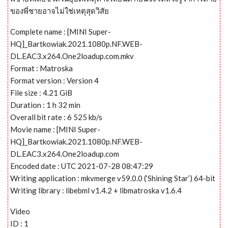
ของพี่ชายอาจไม่ใช่เหตุสุดวิสัย
Complete name : [MINI Super-
HQ]_Bartkowiak.2021.1080p.NF.WEB-
DL.EAC3.x264.One2loadup.com.mkv
Format : Matroska
Format version : Version 4
File size : 4.21 GiB
Duration : 1 h 32 min
Overall bit rate : 6 525 kb/s
Movie name : [MINI Super-
HQ]_Bartkowiak.2021.1080p.NF.WEB-
DL.EAC3.x264.One2loadup.com
Encoded date : UTC 2021-07-28 08:47:29
Writing application : mkvmerge v59.0.0 (‘Shining Star’) 64-bit
Writing library : libebml v1.4.2 + libmatroska v1.6.4
Video
ID : 1