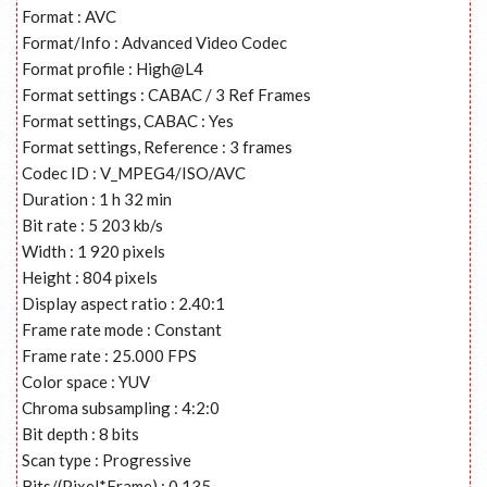
Format : AVC
Format/Info : Advanced Video Codec
Format profile : High@L4
Format settings : CABAC / 3 Ref Frames
Format settings, CABAC : Yes
Format settings, Reference : 3 frames
Codec ID : V_MPEG4/ISO/AVC
Duration : 1 h 32 min
Bit rate : 5 203 kb/s
Width : 1 920 pixels
Height : 804 pixels
Display aspect ratio : 2.40:1
Frame rate mode : Constant
Frame rate : 25.000 FPS
Color space : YUV
Chroma subsampling : 4:2:0
Bit depth : 8 bits
Scan type : Progressive
Bits/(Pixel*Frame) : 0.135