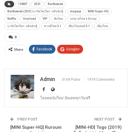
1080P
2021
Bartkowiak
Bartkowiak (2021) บาร์ตโคเวียก: แค้นนักสู้
megaup
MINI Super-HQ
Netflix
Userload
VIP
ซับไทย
บรรยายไทย + อังกฤษ
บาร์ตโคเวียก: แค้นนักสู้
พากย์ไทย 5.1
เสียงโปแลนด์ 5.1
เสียงไทย
0
Share
Facebook
Google+
Admin
3169 Posts
1979 Comments
โหลดหนังใหม่ อัพเดททุกวันฟรี
PREV POST
NEXT POST
[MINI Super-HQ] Rurouni
[MINI-HD] Togo (2019)