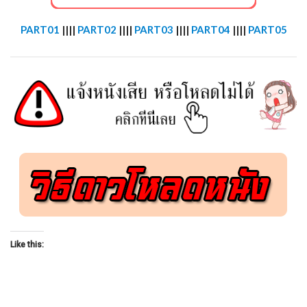
PART01
||||
PART02
||||
PART03
||||
PART04
||||
PART05
Like this: