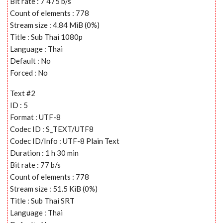
Bit rate : 7 475 b/s
Count of elements : 778
Stream size : 4.84 MiB (0%)
Title : Sub Thai 1080p
Language : Thai
Default : No
Forced : No
Text #2
ID : 5
Format : UTF-8
Codec ID : S_TEXT/UTF8
Codec ID/Info : UTF-8 Plain Text
Duration : 1 h 30 min
Bit rate : 77 b/s
Count of elements : 778
Stream size : 51.5 KiB (0%)
Title : Sub Thai SRT
Language : Thai