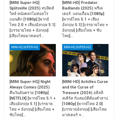
[MINI Super-HQ]
[MINI-HD] Predator:
Splitsville (2025) สปลิตส์
Badlands (2025) พรีเด
วิลล์ หนังตลกไม่ค่อยโร
เตอร์: แดนเถื่อน [1080p]
แมนติก [1080p] [พากย์
[พากย์ไทย 5.1 + เสียง
ไทย 2.0 + เสียงอังกฤษ 5.1]
อังกฤษ 5.1] [บรรยายไทย +
[บรรยายไทย + อังกฤษ]
อังกฤษ] [เสียงไทย + ซับ
[เสียงไทยมาสเตอร์…
ไทย]…
MINI-HD,SUPER-HQ
MINI-HD,SUPER-HQ
[MINI Super-HQ] Night
[MINI-HD] Achilles Curse
Always Comes (2025)
and the Curse of
คืนวันอันตราย [1080p]
Treasure (2024) อคิลลิ
[NETFLIX] [พากย์ไทย 5.1 +
สเคิร์ส กับสมบัติต้องคำสาป
เสียงอังกฤษ 5.1] [บรรยาย
[1080p] [พากย์ไทย 2.0]
ไทย + อังกฤษ] [เสียงไทย +
[บรรยายอังกฤษ] [เสียงไทย
ซับไทย]…
มาสเตอร์ +…