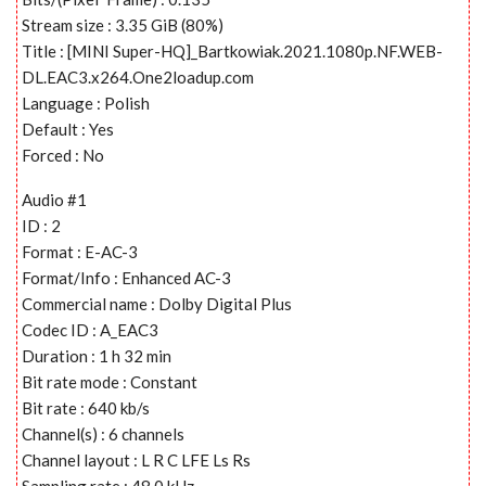
Stream size : 3.35 GiB (80%)
Title : [MINI Super-HQ]_Bartkowiak.2021.1080p.NF.WEB-
DL.EAC3.x264.One2loadup.com
Language : Polish
Default : Yes
Forced : No
Audio #1
ID : 2
Format : E-AC-3
Format/Info : Enhanced AC-3
Commercial name : Dolby Digital Plus
Codec ID : A_EAC3
Duration : 1 h 32 min
Bit rate mode : Constant
Bit rate : 640 kb/s
Channel(s) : 6 channels
Channel layout : L R C LFE Ls Rs