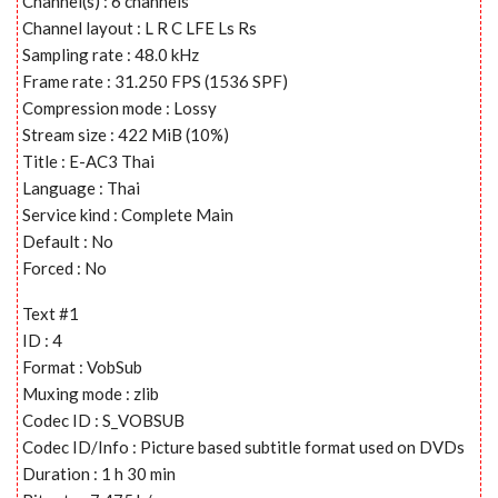
Channel(s) : 6 channels
Channel layout : L R C LFE Ls Rs
Sampling rate : 48.0 kHz
Frame rate : 31.250 FPS (1536 SPF)
Compression mode : Lossy
Stream size : 422 MiB (10%)
Title : E-AC3 Thai
Language : Thai
Service kind : Complete Main
Default : No
Forced : No
Text #1
ID : 4
Format : VobSub
Muxing mode : zlib
Codec ID : S_VOBSUB
Codec ID/Info : Picture based subtitle format used on DVDs
Duration : 1 h 30 min