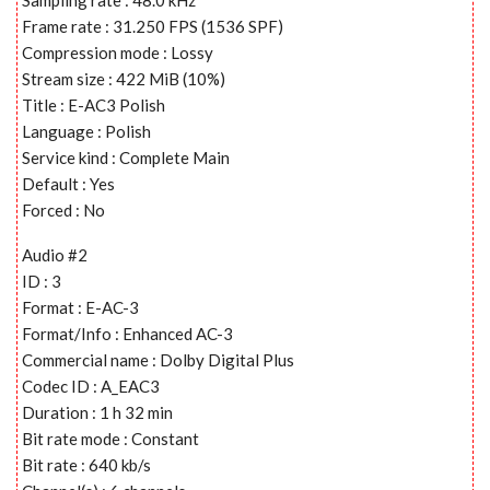
Sampling rate : 48.0 kHz
Frame rate : 31.250 FPS (1536 SPF)
Compression mode : Lossy
Stream size : 422 MiB (10%)
Title : E-AC3 Polish
Language : Polish
Service kind : Complete Main
Default : Yes
Forced : No
Audio #2
ID : 3
Format : E-AC-3
Format/Info : Enhanced AC-3
Commercial name : Dolby Digital Plus
Codec ID : A_EAC3
Duration : 1 h 32 min
Bit rate mode : Constant
Bit rate : 640 kb/s