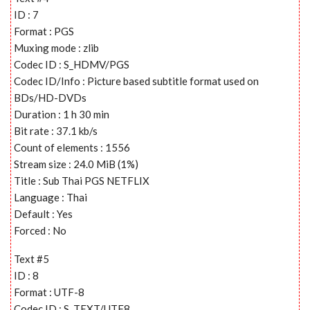
ID : 7
Format : PGS
Muxing mode : zlib
Codec ID : S_HDMV/PGS
Codec ID/Info : Picture based subtitle format used on
BDs/HD-DVDs
Duration : 1 h 30 min
Bit rate : 37.1 kb/s
Count of elements : 1556
Stream size : 24.0 MiB (1%)
Title : Sub Thai PGS NETFLIX
Language : Thai
Default : Yes
Forced : No
Text #5
ID : 8
Format : UTF-8
Codec ID : S_TEXT/UTF8