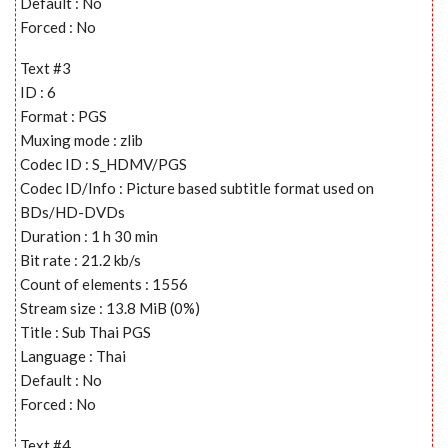
Default : No
Forced : No
Text #3
ID : 6
Format : PGS
Muxing mode : zlib
Codec ID : S_HDMV/PGS
Codec ID/Info : Picture based subtitle format used on
BDs/HD-DVDs
Duration : 1 h 30 min
Bit rate : 21.2 kb/s
Count of elements : 1556
Stream size : 13.8 MiB (0%)
Title : Sub Thai PGS
Language : Thai
Default : No
Forced : No
Text #4