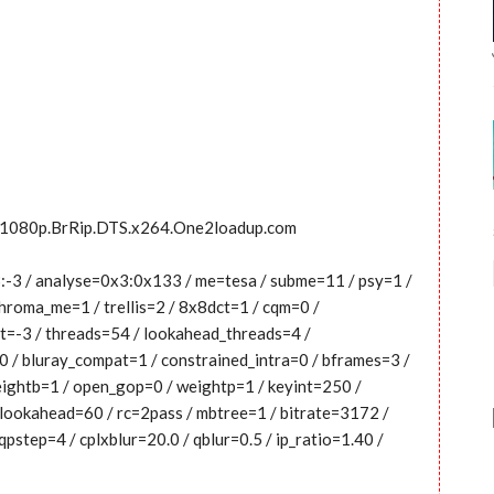
9.1080p.BrRip.DTS.x264.One2loadup.com
-3:-3 / analyse=0x3:0x133 / me=tesa / subme=11 / psy=1 /
hroma_me=1 / trellis=2 / 8x8dct=1 / cqm=0 /
t=-3 / threads=54 / lookahead_threads=4 /
=0 / bluray_compat=1 / constrained_intra=0 / bframes=3 /
weightb=1 / open_gop=0 / weightp=1 / keyint=250 /
c_lookahead=60 / rc=2pass / mbtree=1 / bitrate=3172 /
pstep=4 / cplxblur=20.0 / qblur=0.5 / ip_ratio=1.40 /