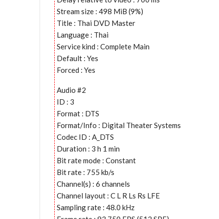
Stream size : 498 MiB (9%)
Title : Thai DVD Master
Language : Thai
Service kind : Complete Main
Default : Yes
Forced : Yes
Audio #2
ID : 3
Format : DTS
Format/Info : Digital Theater Systems
Codec ID : A_DTS
Duration : 3 h 1 min
Bit rate mode : Constant
Bit rate : 755 kb/s
Channel(s) : 6 channels
Channel layout : C L R Ls Rs LFE
Sampling rate : 48.0 kHz
Frame rate : 93.750 FPS (512 SPF)