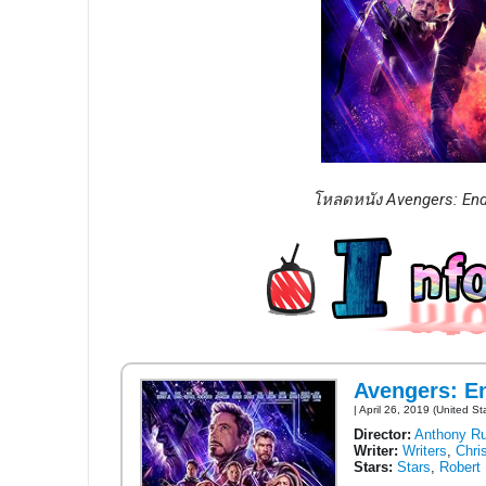
โหลดหนัง Avengers: End
Avengers: 
| April 26, 2019 (United St
Director:
Anthony R
Writer:
Writers
,
Chri
Stars:
Stars
,
Robert