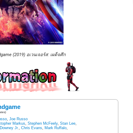
game (2019) อเวนเจอร์ส: เผด็จศึก
Endgame
ates)
usso
,
Joe Russo
stopher Markus
,
Stephen McFeely
,
Stan Lee
,
 Downey Jr.
,
Chris Evans
,
Mark Ruffalo
,