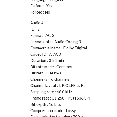
Default : Yes
Forced : No
Audio #1
ID : 2
Format : AC-3
Format/Info : Audio Coding 3
Commercial name : Dolby Digital
Codec ID : A_AC3
Duration : 3 h 1 min
Bit rate mode : Constant
Bit rate : 384 kb/s
Channel(s) : 6 channels
Channel layout : L R C LFE Ls Rs
Sampling rate : 48.0 kHz
Frame rate : 31.250 FPS (1536 SPF)
Bit depth : 16 bits
Compression mode : Lossy
Delay relative to video : 700 ms