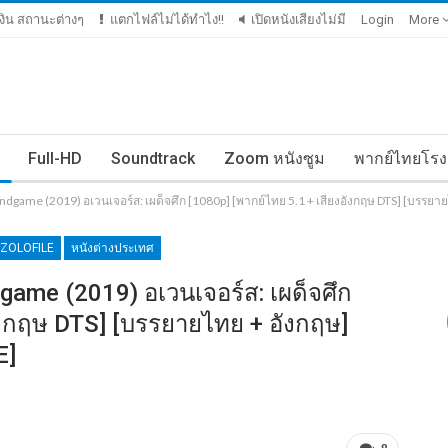
มเงิน สถานะต่างๆ
แตกไฟล์ไม่ได้ทำไง!!
เปิดหนังเสียงไม่มี
Login
More
Full-HD
Soundtrack
Zoom หนังซูม
พากย์ไทยโรง
dgame (2019) อเวนเจอร์ส: เผด็จศึก [1080p] [พากย์ไทย 5.1 + เสียงอังกฤษ DTS] [บรรยาย
ZOLOFILE
หนังต่างประเทศ
game (2019) อเวนเจอร์ส: เผด็จศึก
ังกฤษ DTS] [บรรยายไทย + อังกฤษ]
E]