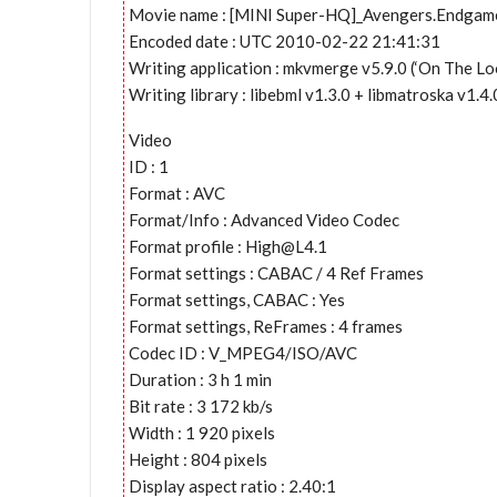
Movie name : [MINI Super-HQ]_Avengers.Endga
Encoded date : UTC 2010-02-22 21:41:31
Writing application : mkvmerge v5.9.0 (‘On The Lo
Writing library : libebml v1.3.0 + libmatroska v1.4.
Video
ID : 1
Format : AVC
Format/Info : Advanced Video Codec
Format profile :
High@L4.1
Format settings : CABAC / 4 Ref Frames
Format settings, CABAC : Yes
Format settings, ReFrames : 4 frames
Codec ID : V_MPEG4/ISO/AVC
Duration : 3 h 1 min
Bit rate : 3 172 kb/s
Width : 1 920 pixels
Height : 804 pixels
Display aspect ratio : 2.40:1