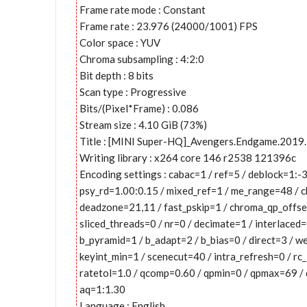
Frame rate mode : Constant
Frame rate : 23.976 (24000/1001) FPS
Color space : YUV
Chroma subsampling : 4:2:0
Bit depth : 8 bits
Scan type : Progressive
Bits/(Pixel*Frame) : 0.086
Stream size : 4.10 GiB (73%)
Title : [MINI Super-HQ]_Avengers.Endgame.201
Writing library : x264 core 146 r2538 121396c
Encoding settings : cabac=1 / ref=5 / deblock=1:
psy_rd=1.00:0.15 / mixed_ref=1 / me_range=48 / c
deadzone=21,11 / fast_pskip=1 / chroma_qp_offse
sliced_threads=0 / nr=0 / decimate=1 / interlaced
b_pyramid=1 / b_adapt=2 / b_bias=0 / direct=3 / 
keyint_min=1 / scenecut=40 / intra_refresh=0 / r
ratetol=1.0 / qcomp=0.60 / qpmin=0 / qpmax=69 / q
aq=1:1.30
Language : English