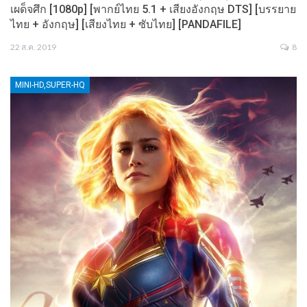
เผด็จศึก [1080p] [พากย์ไทย 5.1 + เสียงอังกฤษ DTS] [บรรยาย
ไทย + อังกฤษ] [เสียงไทย + ซับไทย] [PANDAFILE]
22 ส.ค. 2019
8
MINI-HD,SUPER-HQ