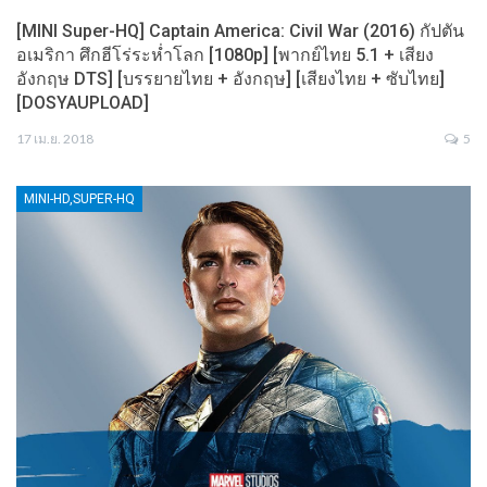
[MINI Super-HQ] Captain America: Civil War (2016) กัปตัน
อเมริกา ศึกฮีโร่ระห่ำโลก [1080p] [พากย์ไทย 5.1 + เสียง
อังกฤษ DTS] [บรรยายไทย + อังกฤษ] [เสียงไทย + ซับไทย]
[DOSYAUPLOAD]
17 เม.ย. 2018
5
MINI-HD,SUPER-HQ