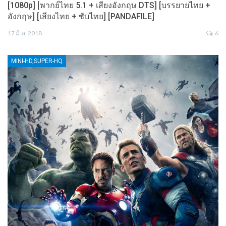
[1080p] [พากย์ไทย 5.1 + เสียงอังกฤษ DTS] [บรรยายไทย +
อังกฤษ] [เสียงไทย + ซับไทย] [PANDAFILE]
17 มี.ค. 2018
6
MINI-HD,SUPER-HQ