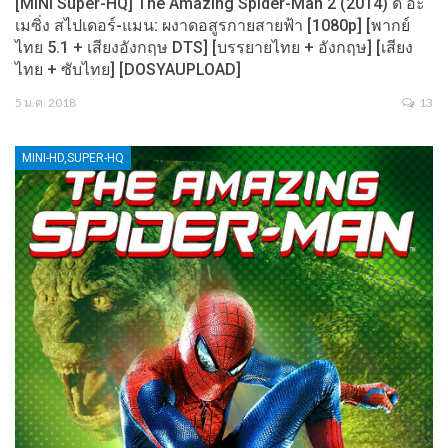
[MINI Super-HQ] The Amazing Spider-Man 2 (2014) ดิ อะ
เมซิ่ง สไปเดอร์-แมน: ผงาดอสูรกายสายฟ้า [1080p] [พากย์
ไทย 5.1 + เสียงอังกฤษ DTS] [บรรยายไทย + อังกฤษ] [เสียง
ไทย + ซับไทย] [DOSYAUPLOAD]
5 ม.ค. 2018
13
MINI-HD,SUPER-HQ