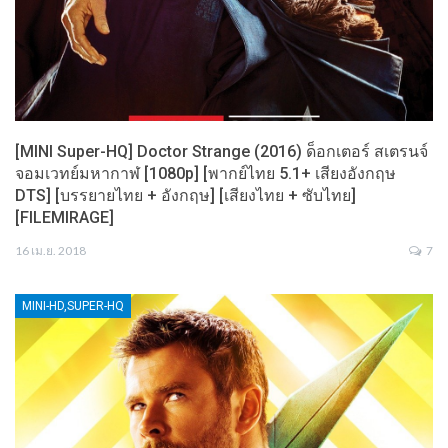
[MINI Super-HQ] Doctor Strange (2016) ด็อกเตอร์ สเตรนจ์
จอมเวทย์มหากาฬ [1080p] [พากย์ไทย 5.1+ เสียงอังกฤษ
DTS] [บรรยายไทย + อังกฤษ] [เสียงไทย + ซับไทย]
[FILEMIRAGE]
16 เม.ย. 2018
7
MINI-HD,SUPER-HQ