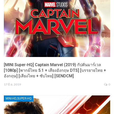
[MINI Super-HQ] Captain Marvel (2019) กัปตันมาร์เวล
[1080p] [พากย์ไทย 5.1 + เสียงอังกฤษ DTS] [บรรยายไทย +
อังกฤษ] [เสียงไทย + ซับไทย] [SENDCM]
17 มิ.ย. 2019
0
MINI-HD,SUPER-HQ