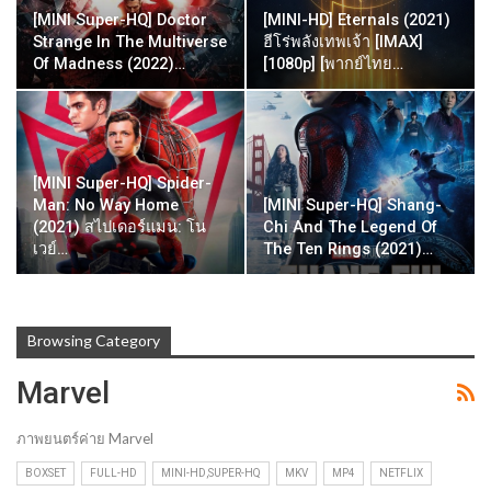
[MINI Super-HQ] Doctor
[MINI-HD] Eternals (2021)
Strange In The Multiverse
ฮีโร่พลังเทพเจ้า [IMAX]
Of Madness (2022)…
[1080p] [พากย์ไทย…
[MINI Super-HQ] Spider-
Man: No Way Home
[MINI Super-HQ] Shang-
(2021) สไปเดอร์แมน: โน
Chi And The Legend Of
เวย์…
The Ten Rings (2021)…
Browsing Category
Marvel
ภาพยนตร์ค่าย Marvel
BOXSET
FULL-HD
MINI-HD,SUPER-HQ
MKV
MP4
NETFLIX