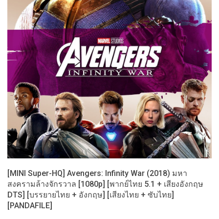
[MINI Super-HQ] Avengers: Infinity War (2018) มหา
สงครามล้างจักรวาล [1080p] [พากย์ไทย 5.1 + เสียงอังกฤษ
DTS] [บรรยายไทย + อังกฤษ] [เสียงไทย + ซับไทย]
[PANDAFILE]