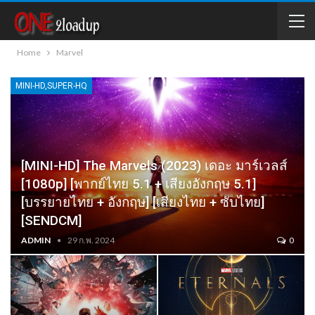
Home
Marvel
MINI-HD,SUPER-HQ
[MINI-HD] The Marvels (2023) เดอะ มาร์เวลส์
[1080p] [พากย์ไทย 5.1 + เสียงอังกฤษ 5.1]
[บรรยายไทย + อังกฤษ] [เสียงไทย + ซับไทย]
[SENDCM]
ADMIN
29 ก.พ. 2024
0