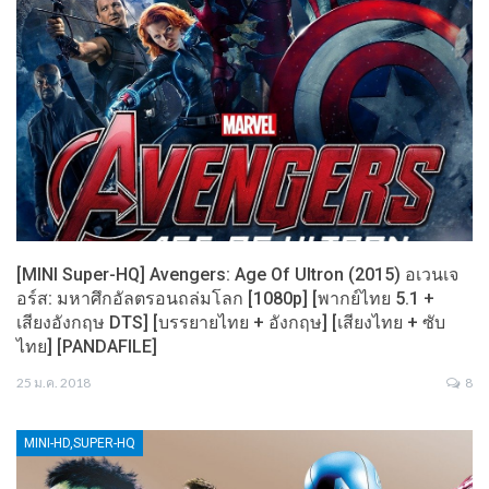
[MINI Super-HQ] Avengers: Age Of Ultron (2015) อเวนเจ
อร์ส: มหาศึกอัลตรอนถล่มโลก [1080p] [พากย์ไทย 5.1 +
เสียงอังกฤษ DTS] [บรรยายไทย + อังกฤษ] [เสียงไทย + ซับ
ไทย] [PANDAFILE]
25 ม.ค. 2018
8
MINI-HD,SUPER-HQ