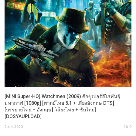
[MINI Super-HQ] Watchmen (2009) ศึกซูเปอร์ฮีโร่พันธุ์
มหากาฬ [1080p] [พากย์ไทย 5.1 + เสียงอังกฤษ DTS]
[บรรยายไทย + อังกฤษ] [เสียงไทย + ซับไทย]
[DOSYAUPLOAD]
2 ธ.ค. 2020
0