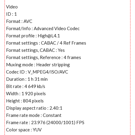
Video
ID : 1
Format : AVC
Format/Info : Advanced Video Codec
Format profile :
High@L4.1
Format settings : CABAC / 4 Ref Frames
Format settings, CABAC : Yes
Format settings, Reference : 4 frames
Muxing mode : Header stripping
Codec ID : V_MPEG4/ISO/AVC
Duration : 1 h 31 min
Bit rate : 4 649 kb/s
Width : 1 920 pixels
Height : 804 pixels
Display aspect ratio : 2.40:1
Frame rate mode : Constant
Frame rate : 23.976 (24000/1001) FPS
Color space : YUV