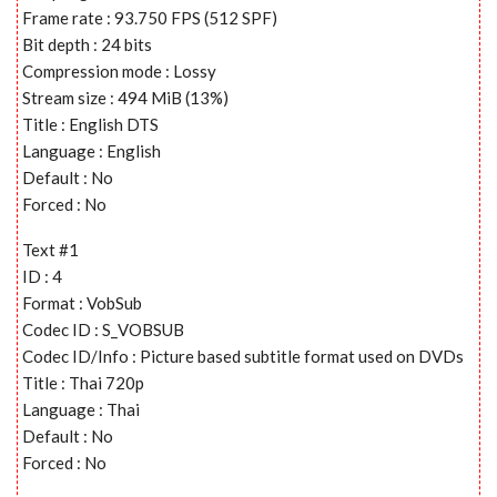
Frame rate : 93.750 FPS (512 SPF)
Bit depth : 24 bits
Compression mode : Lossy
Stream size : 494 MiB (13%)
Title : English DTS
Language : English
Default : No
Forced : No
Text #1
ID : 4
Format : VobSub
Codec ID : S_VOBSUB
Codec ID/Info : Picture based subtitle format used on DVDs
Title : Thai 720p
Language : Thai
Default : No
Forced : No