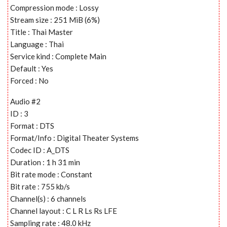
Compression mode : Lossy
Stream size : 251 MiB (6%)
Title : Thai Master
Language : Thai
Service kind : Complete Main
Default : Yes
Forced : No
Audio #2
ID : 3
Format : DTS
Format/Info : Digital Theater Systems
Codec ID : A_DTS
Duration : 1 h 31 min
Bit rate mode : Constant
Bit rate : 755 kb/s
Channel(s) : 6 channels
Channel layout : C L R Ls Rs LFE
Sampling rate : 48.0 kHz