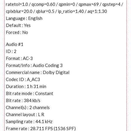
ratetol=1.0 / qcomp=0.60 / qpmin=0 / qpmax=69 / qpstep=4 /
cplxblur=20.0 / qblur=0.5 / ip_ratio=1.40 / aq=1:1.30
Language : English
Default : Yes
Forced : No
Audio #1
ID : 2
Format : AC-3
Format/Info : Audio Coding 3
Commercial name : Dolby Digital
Codec ID : A_AC3
Duration : 1 h 31 min
Bit rate mode : Constant
Bit rate : 384 kb/s
Channel(s) : 2 channels
Channel layout : L R
Sampling rate : 44.1 kHz
Frame rate : 28.711 FPS (1536 SPF)