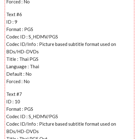
Forced : No
Text #6
ID : 9
Format : PGS
Codec ID : S_HDMV/PGS
Codec ID/Info : Picture based subtitle format used on
BDs/HD-DVDs
Title : Thai PGS
Language : Thai
Default : No
Forced : No
Text #7
ID : 10
Format : PGS
Codec ID : S_HDMV/PGS
Codec ID/Info : Picture based subtitle format used on
BDs/HD-DVDs
Title : Thai PGS Out