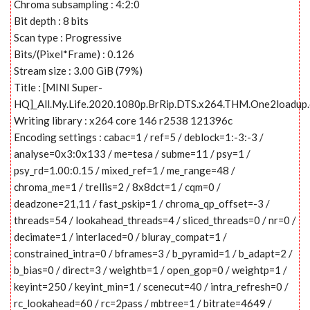
Chroma subsampling : 4:2:0
Bit depth : 8 bits
Scan type : Progressive
Bits/(Pixel*Frame) : 0.126
Stream size : 3.00 GiB (79%)
Title : [MINI Super-
HQ]_All.My.Life.2020.1080p.BrRip.DTS.x264.THM.One2loadup
Writing library : x264 core 146 r2538 121396c
Encoding settings : cabac=1 / ref=5 / deblock=1:-3:-3 /
analyse=0x3:0x133 / me=tesa / subme=11 / psy=1 /
psy_rd=1.00:0.15 / mixed_ref=1 / me_range=48 /
chroma_me=1 / trellis=2 / 8x8dct=1 / cqm=0 /
deadzone=21,11 / fast_pskip=1 / chroma_qp_offset=-3 /
threads=54 / lookahead_threads=4 / sliced_threads=0 / nr=0 /
decimate=1 / interlaced=0 / bluray_compat=1 /
constrained_intra=0 / bframes=3 / b_pyramid=1 / b_adapt=2 /
b_bias=0 / direct=3 / weightb=1 / open_gop=0 / weightp=1 /
keyint=250 / keyint_min=1 / scenecut=40 / intra_refresh=0 /
rc_lookahead=60 / rc=2pass / mbtree=1 / bitrate=4649 /