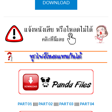
DOWNLOAD
PART01
||||
PART02
||||
PART03
||||
PART04