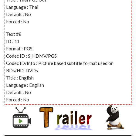
Language : Thai
Default : No
Forced : No
Text #8
ID : 11
Format : PGS
Codec ID : S_HDMV/PGS
Codec ID/Info : Picture based subtitle format used on
BDs/HD-DVDs
Title : English
Language : English
Default : No
Forced : No