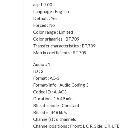
aq=1:1.00
Language : English
Default : Yes
Forced : No
Color range : Limited
Color primaries : BT.709
Transfer characteristics : BT.709
Matrix coefficients : BT.709
Audio #1
ID : 2
Format : AC-3
Format/Info : Audio Coding 3
Codec ID : A_AC3
Duration : 1 h 49 min
Bit rate mode : Constant
Bit rate : 448 kb/s
Channel(s) : 6 channels
Channel positions : Front: L C R, Side: L R, LFE