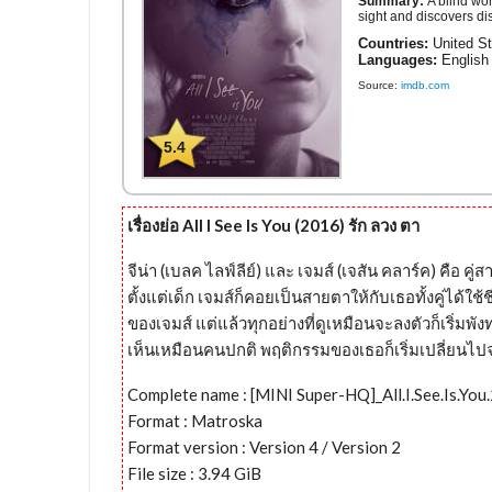
Summary:
A blind wo
sight and discovers di
Countries:
United St
Languages:
English
Source:
imdb.com
5.4
เรื่องย่อ All I See Is You (2016) รัก ลวง ตา
จีน่า (เบลค ไลฟ์ลีย์) และ เจมส์ (เจสัน คลาร์ค) คือ 
ตั้งแต่เด็ก เจมส์ก็คอยเป็นสายตาให้กับเธอทั้งคู่ได้ใ
ของเจมส์ แต่แล้วทุกอย่างที่ดูเหมือนจะลงตัวก็เริ่มพ
เห็นเหมือนคนปกติ พฤติกรรมของเธอก็เริ่มเปลี่ยนไปจ
Complete name : [MINI Super-HQ]_All.I.See.Is.Y
Format : Matroska
Format version : Version 4 / Version 2
File size : 3.94 GiB