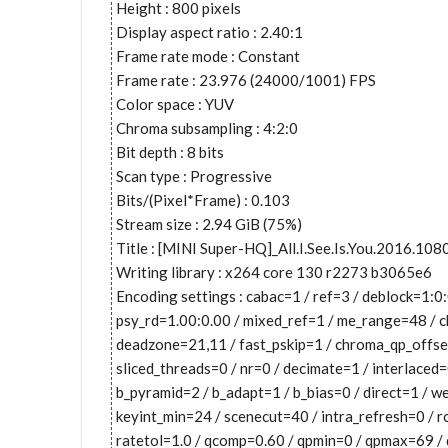
Height : 800 pixels
Display aspect ratio : 2.40:1
Frame rate mode : Constant
Frame rate : 23.976 (24000/1001) FPS
Color space : YUV
Chroma subsampling : 4:2:0
Bit depth : 8 bits
Scan type : Progressive
Bits/(Pixel*Frame) : 0.103
Stream size : 2.94 GiB (75%)
Title : [MINI Super-HQ]_All.I.See.Is.You.2016.1
Writing library : x264 core 130 r2273 b3065e6
Encoding settings : cabac=1 / ref=3 / deblock=1:
psy_rd=1.00:0.00 / mixed_ref=1 / me_range=48 / c
deadzone=21,11 / fast_pskip=1 / chroma_qp_offse
sliced_threads=0 / nr=0 / decimate=1 / interlaced
b_pyramid=2 / b_adapt=1 / b_bias=0 / direct=1 / 
keyint_min=24 / scenecut=40 / intra_refresh=0 / 
ratetol=1.0 / qcomp=0.60 / qpmin=0 / qpmax=69 / q