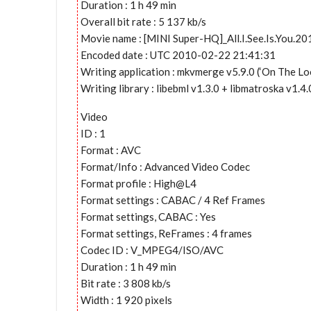
Duration : 1 h 49 min
Overall bit rate : 5 137 kb/s
Movie name : [MINI Super-HQ]_All.I.See.Is.You.
Encoded date : UTC 2010-02-22 21:41:31
Writing application : mkvmerge v5.9.0 (‘On The Lo
Writing library : libebml v1.3.0 + libmatroska v1.4.
Video
ID : 1
Format : AVC
Format/Info : Advanced Video Codec
Format profile : High@L4
Format settings : CABAC / 4 Ref Frames
Format settings, CABAC : Yes
Format settings, ReFrames : 4 frames
Codec ID : V_MPEG4/ISO/AVC
Duration : 1 h 49 min
Bit rate : 3 808 kb/s
Width : 1 920 pixels