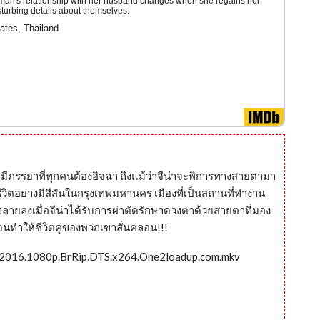
man's relationship with her husband changes when she regains her
sturbing details about themselves.
ates, Thailand
คู่สามีภรรยาที่ทุกคนต้องอิจฉา ถึงแม้ว่าจีน่าจะพิการทางสายตามา
ช้ชีวิตอย่างมีสีสันในกรุงเทพมหานคร เมืองที่เป็นสถานที่ทำงาน
ังทลายลงเมื่อจีน่าได้รับการผ่าตัดรักษาดวงตาด้วยสายตาที่มอง
นทำให้ชีวิตคู่ของพวกเขาสั่นคลอน!!!
ou.2016.1080p.BrRip.DTS.x264.One2loadup.com.mkv