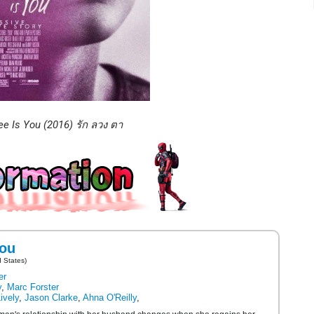
ee Is You (2016) รัก ลวง ตา
You
d States)
er
y
,
Marc Forster
ively
,
Jason Clarke
,
Ahna O'Reilly
,