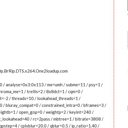
080p.BrRip.DTS.x264.One2loadup.com
0:0 / analyse=0x3:0x113 / me=umh / subme=11 / psy=1 /
hroma_me=1 / trellis=2 / 8x8dct=1 / cqm=0 /
t=-2 / threads=10 / lookahead_threads=1 /
=0 / bluray_compat=0 / constrained_intra=0 / bframes=3 /
weightb=1 / open_gop=0 / weightp=2 / keyint=240 /
rc_lookahead=40 / rc=2pass / mbtree=1 / bitrate=3808 /
pstep=4 / cplxblur=20.0 / qblur=0.5 / ip_ratio=1.40 /