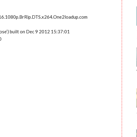
2016.1080p.BrRip.DTS.x264.One2loadup.com
ose’) built on Dec 9 2012 15:37:01
0