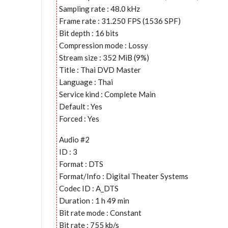
Sampling rate : 48.0 kHz
Frame rate : 31.250 FPS (1536 SPF)
Bit depth : 16 bits
Compression mode : Lossy
Stream size : 352 MiB (9%)
Title : Thai DVD Master
Language : Thai
Service kind : Complete Main
Default : Yes
Forced : Yes
Audio #2
ID : 3
Format : DTS
Format/Info : Digital Theater Systems
Codec ID : A_DTS
Duration : 1 h 49 min
Bit rate mode : Constant
Bit rate : 755 kb/s