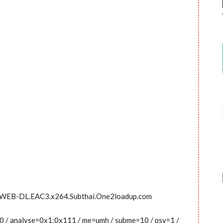
F.WEB-DL.EAC3.x264.Subthai.One2loadup.com
0:0 / analyse=0x1:0x111 / me=umh / subme=10 / psy=1 /