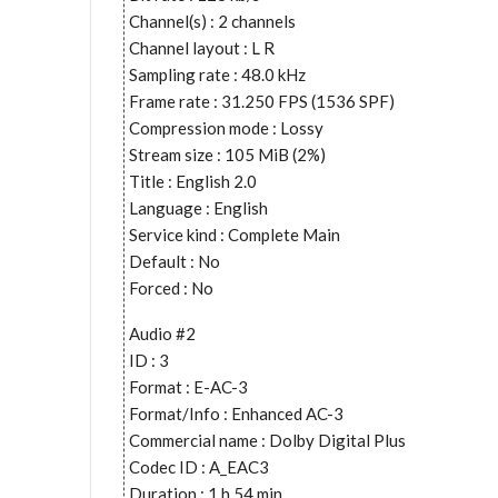
Channel(s) : 2 channels
Channel layout : L R
Sampling rate : 48.0 kHz
Frame rate : 31.250 FPS (1536 SPF)
Compression mode : Lossy
Stream size : 105 MiB (2%)
Title : English 2.0
Language : English
Service kind : Complete Main
Default : No
Forced : No
Audio #2
ID : 3
Format : E-AC-3
Format/Info : Enhanced AC-3
Commercial name : Dolby Digital Plus
Codec ID : A_EAC3
Duration : 1 h 54 min