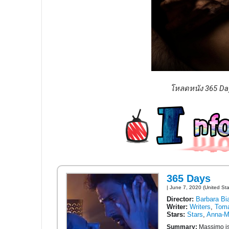
โหลดหนัง 365 Day
365 Days
| June 7, 2020 (United Sta
Director:
Barbara Bi
Writer:
Writers
,
Toma
Stars:
Stars
,
Anna-M
Summary:
Massimo is 