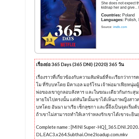
She does not expect tha
kidnap her and give...
Countries:
Poland
Languages:
Polish, 
Source:
imdb.com
3.3
เรื่องย่อ 365 Days (365 DNI) (2020) 365 วัน
เรื่องราวที่เกี่ยวข้องกับความสัมพันธ์ที่จะเรียกว่ากา
โม ที่รับบทโดย มิคาเอล มอร์โรน เจ้าพ่อมาเฟียหนุ่ม
พ่อของเขาถูกลอบสังหาร และในขณะเดียวกันกระสุนน
หายใจไปตรงนั้น แต่ทันใดนั้นเขาได้เห็นภาพญิง
สาวค
บทโดย อันนา มาเรีย เช็กลุซกา และนี้จึงเป็นจุดเริ่มต
ถ้าเขาไม่สามารถทำให้เลาร่าหลงรักเขาได้เขาจะยินย
Complete name : [MINI Super-HQ]_365.DNI.202
DL.EAC3.x264.Subthai.One2loadup.com.mkv