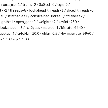
hroma_me=1 / trellis=2 / 8x8dct=0 / cqm=0 /
t=-2 / threads=8 / lookahead_threads=1 / sliced_threads=0
t=0 / stitchable=1 / constrained_intra=0 / bframes=2 /
weightb=1 / open_gop=0 / weightp=2 / keyint=250 /
c_lookahead=48 / rc=2pass / mbtree=1 / bitrate=4640 /
qpstep=4 / cplxblur=20.0 / qblur=0.5 / vbv_maxrate=6960 /
io=1.40 / aq=1:1.00