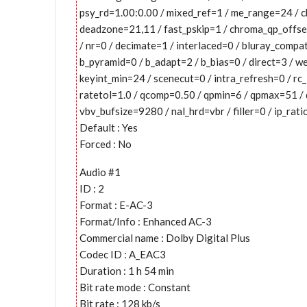
psy_rd=1.00:0.00 / mixed_ref=1 / me_range=24 / c
deadzone=21,11 / fast_pskip=1 / chroma_qp_offse
/ nr=0 / decimate=1 / interlaced=0 / bluray_compa
b_pyramid=0 / b_adapt=2 / b_bias=0 / direct=3 / 
keyint_min=24 / scenecut=0 / intra_refresh=0 / r
ratetol=1.0 / qcomp=0.50 / qpmin=6 / qpmax=51 / 
vbv_bufsize=9280 / nal_hrd=vbr / filler=0 / ip_rat
Default : Yes
Forced : No
Audio #1
ID : 2
Format : E-AC-3
Format/Info : Enhanced AC-3
Commercial name : Dolby Digital Plus
Codec ID : A_EAC3
Duration : 1 h 54 min
Bit rate mode : Constant
Bit rate : 128 kb/s