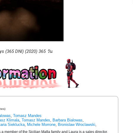
s (365 DNI) (2020) 365 วัน
tes)
alowas
,
Tomasz Mandes
sz Klimala
,
Tomasz Mandes
,
Barbara Bialowas
,
aria Sieklucka
,
Michele Morrone
,
Bronislaw Wroclawski
,
a member of the Sicilian Mafia family and Laura is a sales director.