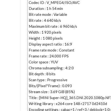
Codec ID : V_MPEG4/ISO/AVC
Duration : 1 h 54 min
Bit rate mode : Variable
Bit rate : 4 640 kb/s
Maximum bit rate : 6 960 kb/s
Width : 1 920 pixels
Height : 1 080 pixels
Display aspect ratio : 16:9
Frame rate mode : Constant
Frame rate : 24.000 FPS
Color space : YUV
Chroma subsampling : 4:2:0
Bit depth : 8 bits
Scan type : Progressive
Bits/(Pixel*Frame) : 0.093
Stream size : 3.69 GiB (85%)
Title : [MINI Super-HQ]_365.DNI.2020.1080p.N
Writing library : x264 core 148 r2717 0d2410d
Encoding settings : cabac=1 / ref=3 / deblock=1: