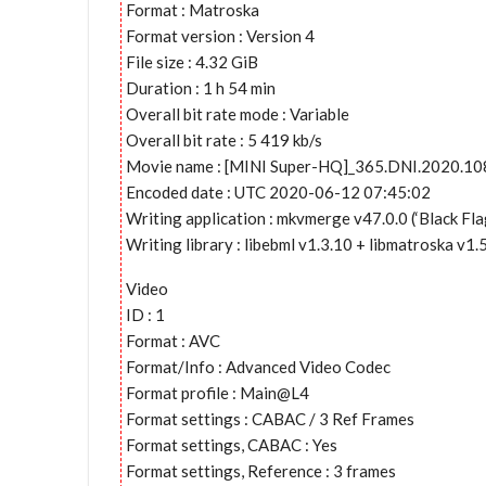
Format : Matroska
Format version : Version 4
File size : 4.32 GiB
Duration : 1 h 54 min
Overall bit rate mode : Variable
Overall bit rate : 5 419 kb/s
Movie name : [MINI Super-HQ]_365.DNI.2020.1
Encoded date : UTC 2020-06-12 07:45:02
Writing application : mkvmerge v47.0.0 (‘Black Fla
Writing library : libebml v1.3.10 + libmatroska v1.
Video
ID : 1
Format : AVC
Format/Info : Advanced Video Codec
Format profile : Main@L4
Format settings : CABAC / 3 Ref Frames
Format settings, CABAC : Yes
Format settings, Reference : 3 frames