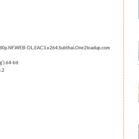
080p.NF.WEB-DL.EAC3.x264.Subthai.One2loadup.com
g’) 64-bit
5.2