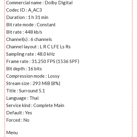
Commercial name : Dolby Digital
Codec ID : A_AC3
Duration : 1 h 31 min
Bit rate mode : Constant
Bit rate : 448 kb/s
Channel(s) : 6 channels
Channel layout : L R C LFE Ls Rs
Sampling rate : 48.0 kHz
Frame rate : 31.250 FPS (1536 SPF)
Bit depth : 16 bits
Compression mode : Lossy
Stream size : 293 MiB (8%)
Title : Surround 5.1
Language : Thai
Service kind : Complete Main
Default : Yes
Forced : No
Menu