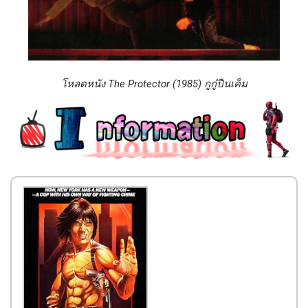
โหลดหนัง The Protector (1985) กูกู๋ปืนเค็ม