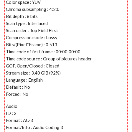
Color space : YUV
Chroma subsampling : 4:2:0
Bit depth : 8 bits
Scan type : Interlaced
Scan order : Top Field First
Compression mode : Lossy
Bits/(Pixel*Frame) : 0.513
Time code of first frame : 00:00:00:00
Time code source : Group of pictures header
GOP, Open/Closed : Closed
Stream size : 3.40 GiB (92%)
Language : English
Default : No
Forced : No
Audio
ID : 2
Format : AC-3
Format/Info : Audio Coding 3