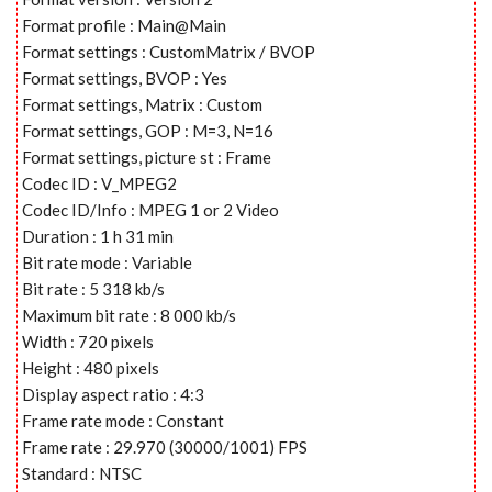
Format profile : Main@Main
Format settings : CustomMatrix / BVOP
Format settings, BVOP : Yes
Format settings, Matrix : Custom
Format settings, GOP : M=3, N=16
Format settings, picture st : Frame
Codec ID : V_MPEG2
Codec ID/Info : MPEG 1 or 2 Video
Duration : 1 h 31 min
Bit rate mode : Variable
Bit rate : 5 318 kb/s
Maximum bit rate : 8 000 kb/s
Width : 720 pixels
Height : 480 pixels
Display aspect ratio : 4:3
Frame rate mode : Constant
Frame rate : 29.970 (30000/1001) FPS
Standard : NTSC