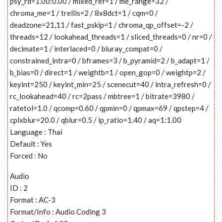
psy_rd=1.00:0.00 / mixed_ref=1 / me_range=32 /
chroma_me=1 / trellis=2 / 8x8dct=1 / cqm=0 /
deadzone=21,11 / fast_pskip=1 / chroma_qp_offset=-2 /
threads=12 / lookahead_threads=1 / sliced_threads=0 / nr=0 /
decimate=1 / interlaced=0 / bluray_compat=0 /
constrained_intra=0 / bframes=3 / b_pyramid=2 / b_adapt=1 /
b_bias=0 / direct=1 / weightb=1 / open_gop=0 / weightp=2 /
keyint=250 / keyint_min=25 / scenecut=40 / intra_refresh=0 /
rc_lookahead=40 / rc=2pass / mbtree=1 / bitrate=3980 /
ratetol=1.0 / qcomp=0.60 / qpmin=0 / qpmax=69 / qpstep=4 /
cplxblur=20.0 / qblur=0.5 / ip_ratio=1.40 / aq=1:1.00
Language : Thai
Default : Yes
Forced : No
Audio
ID : 2
Format : AC-3
Format/Info : Audio Coding 3