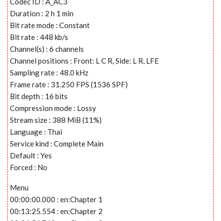
Codec ID : A_AC3
Duration : 2 h 1 min
Bit rate mode : Constant
Bit rate : 448 kb/s
Channel(s) : 6 channels
Channel positions : Front: L C R, Side: L R, LFE
Sampling rate : 48.0 kHz
Frame rate : 31.250 FPS (1536 SPF)
Bit depth : 16 bits
Compression mode : Lossy
Stream size : 388 MiB (11%)
Language : Thai
Service kind : Complete Main
Default : Yes
Forced : No
Menu
00:00:00.000 : en:Chapter 1
00:13:25.554 : en:Chapter 2