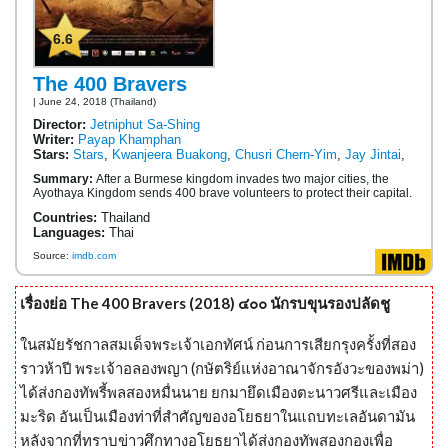
6.6
The 400 Bravers
| June 24, 2018 (Thailand)
Director:
Jetniphut Sa-Shing
Writer:
Payap Khamphan
Stars:
Stars
,
Kwanjeera Buakong
,
Chusri Chern-Yim
,
Jay Jintai
,
Summary:
After a Burmese kingdom invades two major cities, the
Ayothaya Kingdom sends 400 brave volunteers to protect their capital.
Countries:
Thailand
Languages:
Thai
Source:
imdb.com
เรื่องย่อ The 400 Bravers (2018) ๔๐๐ นักรบขุนรองปลัดชู
ในสมัยรัชกาลสมเด็จพระเจ้าเอกทัศน์ ก่อนการเสียกรุงครั้งที่สอง
ราวห้าปี พระเจ้าอลองพญา (กษัตริย์แห่งอาณาจักรอังวะของพม่า)
ได้ส่งกองทัพรี้พลสองหมื่นนาย ยกมายึดเมืองตะนาวศรีและเมือง
มะริด อันเป็นเมืองท่าที่สำศัญของอโยธยาในแถบทะเลอันดามัน
หลังจากที่ทราบข่าวศึกทางอโยธยาได้ส่งกองทัพสองกองเพื่อ