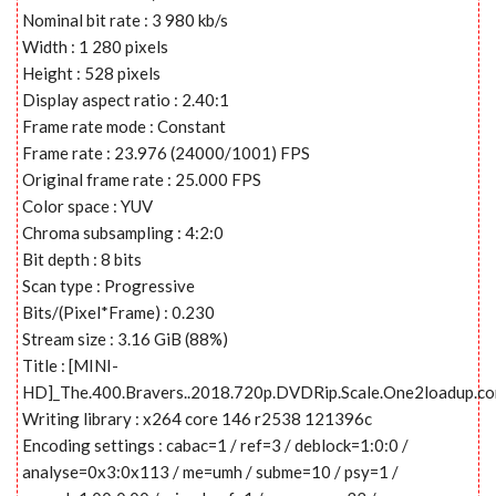
Nominal bit rate : 3 980 kb/s
Width : 1 280 pixels
Height : 528 pixels
Display aspect ratio : 2.40:1
Frame rate mode : Constant
Frame rate : 23.976 (24000/1001) FPS
Original frame rate : 25.000 FPS
Color space : YUV
Chroma subsampling : 4:2:0
Bit depth : 8 bits
Scan type : Progressive
Bits/(Pixel*Frame) : 0.230
Stream size : 3.16 GiB (88%)
Title : [MINI-
HD]_The.400.Bravers..2018.720p.DVDRip.Scale.One2loadup.c
Writing library : x264 core 146 r2538 121396c
Encoding settings : cabac=1 / ref=3 / deblock=1:0:0 /
analyse=0x3:0x113 / me=umh / subme=10 / psy=1 /