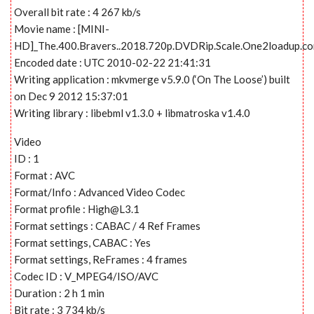
Overall bit rate : 4 267 kb/s
Movie name : [MINI-
HD]_The.400.Bravers..2018.720p.DVDRip.Scale.One2loadup.c
Encoded date : UTC 2010-02-22 21:41:31
Writing application : mkvmerge v5.9.0 (‘On The Loose’) built
on Dec 9 2012 15:37:01
Writing library : libebml v1.3.0 + libmatroska v1.4.0
Video
ID : 1
Format : AVC
Format/Info : Advanced Video Codec
Format profile :
High@L3.1
Format settings : CABAC / 4 Ref Frames
Format settings, CABAC : Yes
Format settings, ReFrames : 4 frames
Codec ID : V_MPEG4/ISO/AVC
Duration : 2 h 1 min
Bit rate : 3 734 kb/s