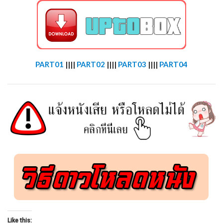
PART01
||||
PART02
||||
PART03
||||
PART04
Like this: