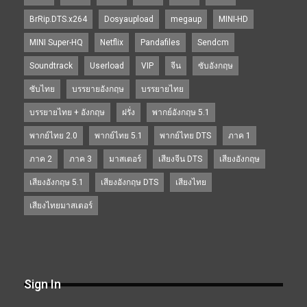
BrRip.DTS.x264
Dosyaupload
megaup
MINI-HD
MINI Super-HQ
Netflix
Pandafiles
Sendcm
Soundtrack
Userload
VIP
จีน
ซับอังกฤษ
ซับไทย
บรรยายอังกฤษ
บรรยายไทย
บรรยายไทย + อังกฤษ
ฝรั่ง
พากย์อังกฤษ 5.1
พากย์ไทย 2.0
พากย์ไทย 5.1
พากย์ไทย DTS
ภาค 1
ภาค 2
ภาค 3
มาสเตอร์
เสียงจีน DTS
เสียงอังกฤษ
เสียงอังกฤษ 5.1
เสียงอังกฤษ DTS
เสียงไทย
เสียงไทยมาสเตอร์
Sign In