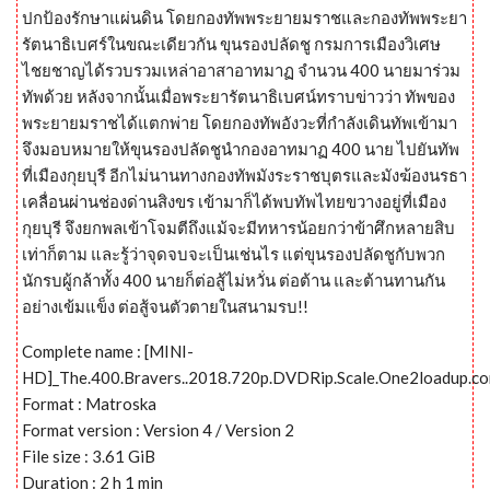
ปกป้องรักษาแผ่นดิน โดยกองทัพพระยายมราชและกองทัพพระยา
รัตนาธิเบศร์ในขณะเดียวกัน ขุนรองปลัดชู กรมการเมืองวิเศษ
ไชยชาญได้รวบรวมเหล่าอาสาอาทมาฏ จำนวน 400 นายมาร่วม
ทัพด้วย หลังจากนั้นเมื่อพระยารัตนาธิเบศน์ทราบข่าวว่า ทัพของ
พระยายมราชได้แตกพ่าย โดยกองทัพอังวะที่กำลังเดินทัพเข้ามา
จึงมอบหมายให้ขุนรองปลัดชูนำกองอาทมาฏ 400 นาย ไปยันทัพ
ที่เมืองกุยบุรี อีกไม่นานทางกองทัพมังระราชบุตรและมังฆ้องนรธา
เคลื่อนผ่านช่องด่านสิงขร เข้ามาก็ได้พบทัพไทยขวางอยู่ที่เมือง
กุยบุรี จึงยกพลเข้าโจมตีถึงแม้จะมีทหารน้อยกว่าข้าศึกหลายสิบ
เท่าก็ตาม และรู้ว่าจุดจบจะเป็นเช่นไร แต่ขุนรองปลัดชูกับพวก
นักรบผู้กล้าทั้ง 400 นายก็ต่อสู้ไม่หวั่น ต่อต้าน และต้านทานกัน
อย่างเข้มแข็ง ต่อสู้จนตัวตายในสนามรบ!!
Complete name : [MINI-
HD]_The.400.Bravers..2018.720p.DVDRip.Scale.One2loadup.c
Format : Matroska
Format version : Version 4 / Version 2
File size : 3.61 GiB
Duration : 2 h 1 min