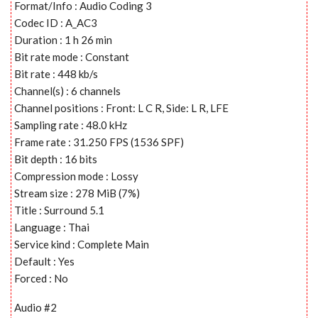
Format/Info : Audio Coding 3
Codec ID : A_AC3
Duration : 1 h 26 min
Bit rate mode : Constant
Bit rate : 448 kb/s
Channel(s) : 6 channels
Channel positions : Front: L C R, Side: L R, LFE
Sampling rate : 48.0 kHz
Frame rate : 31.250 FPS (1536 SPF)
Bit depth : 16 bits
Compression mode : Lossy
Stream size : 278 MiB (7%)
Title : Surround 5.1
Language : Thai
Service kind : Complete Main
Default : Yes
Forced : No
Audio #2