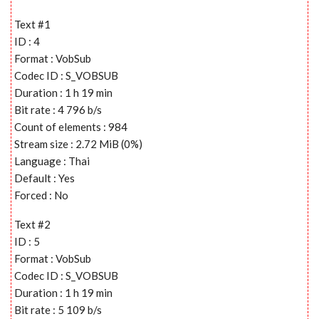
Text #1
ID : 4
Format : VobSub
Codec ID : S_VOBSUB
Duration : 1 h 19 min
Bit rate : 4 796 b/s
Count of elements : 984
Stream size : 2.72 MiB (0%)
Language : Thai
Default : Yes
Forced : No
Text #2
ID : 5
Format : VobSub
Codec ID : S_VOBSUB
Duration : 1 h 19 min
Bit rate : 5 109 b/s