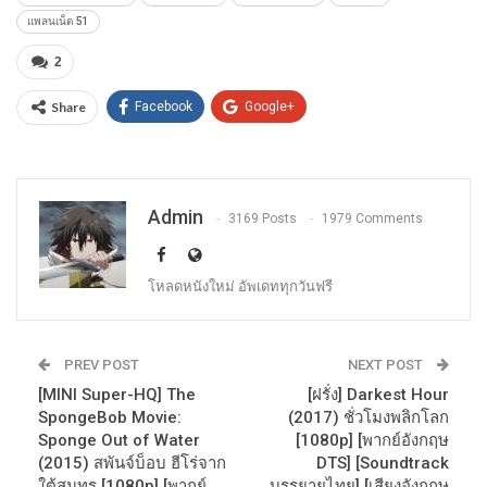
แพลนเน็ต 51
2
Share
Facebook
Google+
Admin
3169 Posts
1979 Comments
โหลดหนังใหม่ อัพเดททุกวันฟรี
PREV POST
NEXT POST
[MINI Super-HQ] The
[ฝรั่ง] Darkest Hour
SpongeBob Movie:
(2017) ชั่วโมงพลิกโลก
Sponge Out of Water
[1080p] [พากย์อังกฤษ
(2015) สพันจ์บ็อบ ฮีโร่จาก
DTS] [Soundtrack
ใต้สมุทร [1080p] [พากย์
บรรยายไทย] [เสียงอังกฤษ