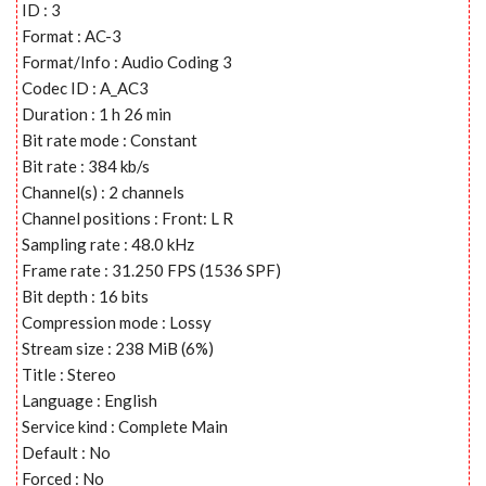
ID : 3
Format : AC-3
Format/Info : Audio Coding 3
Codec ID : A_AC3
Duration : 1 h 26 min
Bit rate mode : Constant
Bit rate : 384 kb/s
Channel(s) : 2 channels
Channel positions : Front: L R
Sampling rate : 48.0 kHz
Frame rate : 31.250 FPS (1536 SPF)
Bit depth : 16 bits
Compression mode : Lossy
Stream size : 238 MiB (6%)
Title : Stereo
Language : English
Service kind : Complete Main
Default : No
Forced : No