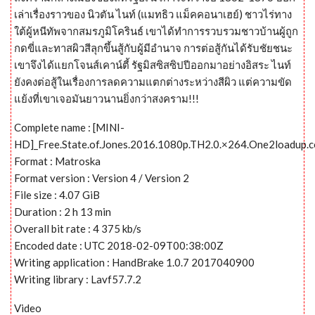
เล่าเรื่องราวของ นิวตัน ไนท์ (แมทธิว แม็คคอนาเฮย์) ชาวไร่ทาง
ใต้ผู้หนีทัพจากสมรภูมิโครินธ์ เขาได้ทำการรวบรวมชาวบ้านผู้ถูก
กดขี่และทาสผิวสีลุกขึ้นสู้กับผู้มีอำนาจ การต่อสู้กันได้รับชัยชนะ
เขาจึงได้แยกโจนส์เคาน์ตี้ รัฐมิสซิสซิปปีออกมาอย่างอิสระ ไนท์
ยังคงต่อสู้ในเรื่องการลดความแตกต่างระหว่างสีผิว แต่ความขัด
แย้งที่เขาเจอมันยาวนานยิ่งกว่าสงคราม!!!
Complete name : [MINI-
HD]_Free.State.of.Jones.2016.1080p.TH2.0.×264.One2loadup.
Format : Matroska
Format version : Version 4 / Version 2
File size : 4.07 GiB
Duration : 2 h 13 min
Overall bit rate : 4 375 kb/s
Encoded date : UTC 2018-02-09T00:38:00Z
Writing application : HandBrake 1.0.7 2017040900
Writing library : Lavf57.7.2
Video