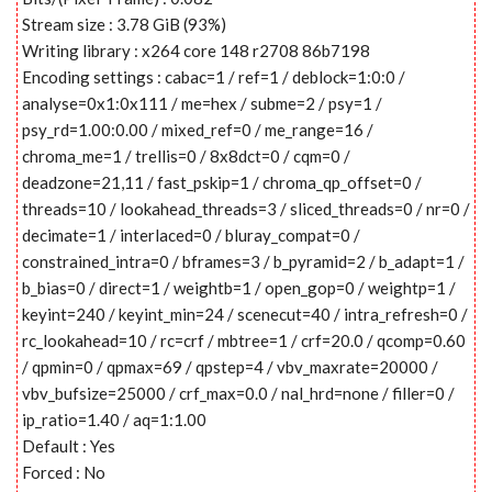
Stream size : 3.78 GiB (93%)
Writing library : x264 core 148 r2708 86b7198
Encoding settings : cabac=1 / ref=1 / deblock=1:0:0 /
analyse=0x1:0x111 / me=hex / subme=2 / psy=1 /
psy_rd=1.00:0.00 / mixed_ref=0 / me_range=16 /
chroma_me=1 / trellis=0 / 8x8dct=0 / cqm=0 /
deadzone=21,11 / fast_pskip=1 / chroma_qp_offset=0 /
threads=10 / lookahead_threads=3 / sliced_threads=0 / nr=0 /
decimate=1 / interlaced=0 / bluray_compat=0 /
constrained_intra=0 / bframes=3 / b_pyramid=2 / b_adapt=1 /
b_bias=0 / direct=1 / weightb=1 / open_gop=0 / weightp=1 /
keyint=240 / keyint_min=24 / scenecut=40 / intra_refresh=0 /
rc_lookahead=10 / rc=crf / mbtree=1 / crf=20.0 / qcomp=0.60
/ qpmin=0 / qpmax=69 / qpstep=4 / vbv_maxrate=20000 /
vbv_bufsize=25000 / crf_max=0.0 / nal_hrd=none / filler=0 /
ip_ratio=1.40 / aq=1:1.00
Default : Yes
Forced : No