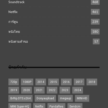
Soundtrack
468
Netflix
461
การ์ตูน
239
หนังไทย
180
หนังตามคำขอ
57
ป้ายกำกับ
720p
1080P
2014
2015
2016
2017
2018
2019
2020
2021
2022
2023
2024
BrRip.DTS.x264
Dosyaupload
megaup
MINI-HD
MINI Super-HQ
Netflix
Pandafiles
Sendcm