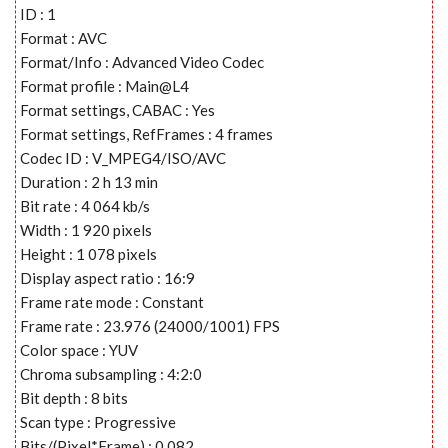
ID : 1
Format : AVC
Format/Info : Advanced Video Codec
Format profile : Main@L4
Format settings, CABAC : Yes
Format settings, RefFrames : 4 frames
Codec ID : V_MPEG4/ISO/AVC
Duration : 2 h 13 min
Bit rate : 4 064 kb/s
Width : 1 920 pixels
Height : 1 078 pixels
Display aspect ratio : 16:9
Frame rate mode : Constant
Frame rate : 23.976 (24000/1001) FPS
Color space : YUV
Chroma subsampling : 4:2:0
Bit depth : 8 bits
Scan type : Progressive
Bits/(Pixel*Frame) : 0.082