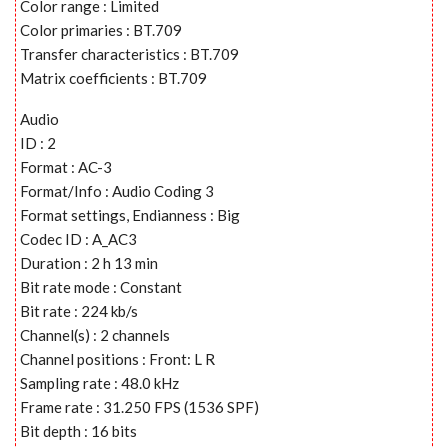
Color range : Limited
Color primaries : BT.709
Transfer characteristics : BT.709
Matrix coefficients : BT.709
Audio
ID : 2
Format : AC-3
Format/Info : Audio Coding 3
Format settings, Endianness : Big
Codec ID : A_AC3
Duration : 2 h 13 min
Bit rate mode : Constant
Bit rate : 224 kb/s
Channel(s) : 2 channels
Channel positions : Front: L R
Sampling rate : 48.0 kHz
Frame rate : 31.250 FPS (1536 SPF)
Bit depth : 16 bits