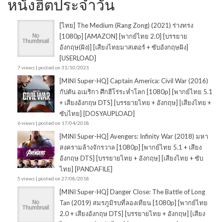
หนังฮิตประจำวัน
[ไทย] The Medium (Rang Zong) (2021) ร่างทรง
[1080p] [AMAZON] [พากย์ไทย 2.0] [บรรยาย
อังกฤษ(ฝัง)] [เสียงไทยมาสเตอร์ + ซับอังกฤษฝัง]
[USERLOAD]
7 views
|
posted on 31/10/2021
[MINI Super-HQ] Captain America: Civil War (2016)
กัปตัน อเมริกา ศึกฮีโร่ระห่ำโลก [1080p] [พากย์ไทย 5.1
+ เสียงอังกฤษ DTS] [บรรยายไทย + อังกฤษ] [เสียงไทย +
ซับไทย] [DOSYAUPLOAD]
6 views
|
posted on 17/04/2018
[MINI Super-HQ] Avengers: Infinity War (2018) มหา
สงครามล้างจักรวาล [1080p] [พากย์ไทย 5.1 + เสียง
อังกฤษ DTS] [บรรยายไทย + อังกฤษ] [เสียงไทย + ซับ
ไทย] [PANDAFILE]
5 views
|
posted on 27/08/2018
[MINI Super-HQ] Danger Close: The Battle of Long
Tan (2019) สมรภูมิรบที่ลองเทียน [1080p] [พากย์ไทย
2.0 + เสียงอังกฤษ DTS] [บรรยายไทย + อังกฤษ] [เสียง