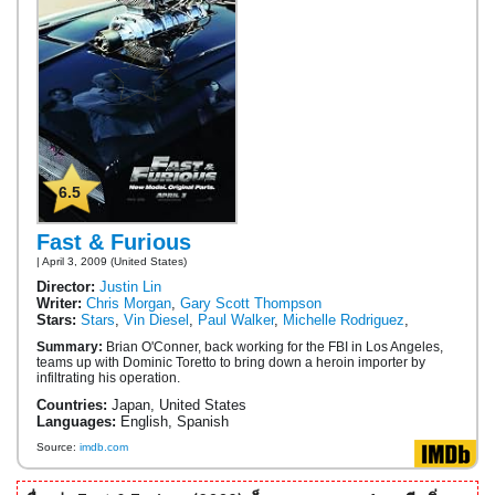
6.5
Fast & Furious
| April 3, 2009 (United States)
Director:
Justin Lin
Writer:
Chris Morgan
,
Gary Scott Thompson
Stars:
Stars
,
Vin Diesel
,
Paul Walker
,
Michelle Rodriguez
,
Summary:
Brian O'Conner, back working for the FBI in Los Angeles,
teams up with Dominic Toretto to bring down a heroin importer by
infiltrating his operation.
Countries:
Japan, United States
Languages:
English, Spanish
Source:
imdb.com