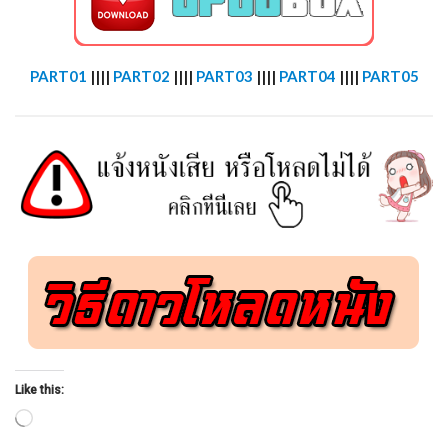
PART01
||||
PART02
||||
PART03
||||
PART04
||||
PART05
Like this:
Loading…