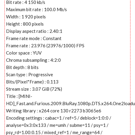
Bit rate : 4 150 kb/s
Maximum bit rate : 100.0 Mb/s
Width : 1 920 pixels
Height : 800 pixels
Display aspect ratio : 2.40:1
Frame rate mode : Constant
Frame rate : 23.976 (23976/1000) FPS
Color space : YUV
Chroma subsampling : 4:2:0
Bit depth : 8 bits
Scan type : Progressive
Bits/(Pixel*Frame) : 0.113
Stream size : 3.07 GiB (72%)
Title : [MINI-
HD]_Fast.and.Furious.2009.BluRay.1080p.DTS.x264.One2load
Writing library : x264 core 130 r2273 b3065e6
Encoding settings : cabac=1 / ref=5 / deblock=1:0:0 /
analyse=0x3:0x133 / me=umh / subme=11 / psy=1 /
psy_rd=1.00:0.15 / mixed_ref=1 / me_range=64 /