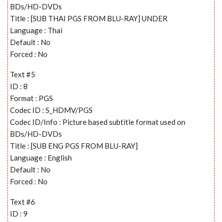
BDs/HD-DVDs
Title : [SUB THAI PGS FROM BLU-RAY] UNDER
Language : Thai
Default : No
Forced : No
Text #5
ID : 8
Format : PGS
Codec ID : S_HDMV/PGS
Codec ID/Info : Picture based subtitle format used on
BDs/HD-DVDs
Title : [SUB ENG PGS FROM BLU-RAY]
Language : English
Default : No
Forced : No
Text #6
ID : 9