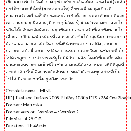
เลี้ยวเลาะเข้าไปในถ้ำต่าง ๆ ชายสองคนอันได้แก่ แคมโพส (จอห์น
ออร์ทิซ) และฟีนิกซ์ (ลาซ อลอนโซ) คือคนเพียงกลุ่มเดียวที่
สามารถจัดเตรียมสิ่งที่ดอมและไบรอันต้องการ และคำตอบที่พวก
เขาตามหาอยู่เมื่อดอม, มีอา (บรูว์สเตอร์) น้องสาวของเขา และไบ
รอัน ได้กลับมาสัมผัสความผูกพันแบบครอบครัวที่เคยพังทลายไป
เมื่อหลายปีก่อน พันธมิตรที่ไม่น่าจะเกิดขึ้นได้กลุ่มนี้พบว่าพวกเขา
ต้องเล่นเอาล่อเอาเถิดในการซิ่งที่นำพาพวกเขาไปถึงจุดหมาย
ปลายทาง บัดนี้ จากการปล้นขบวนรถคอนวอยในย่านชนบทที่เต็ม
ไปด้วยภูเขาของสาธารณรัฐโดมินิกัน จนถึงอุโมงค์ที่คดเคี้ยวตัด
ผ่านทะเลทรายของเม็กซิโก ชายสองคนนี้ต้องหาหนทางที่ดีที่สุดที่
จะแก้แค้น นั่นก็คือการผลักดันขอบเขตจำกัดของทุกอย่างที่เป็น
ไปได้เมื่อพวกเขานั่งอยู่หลังพวงมาลัย
Complete name : [MINI-
HD]_Fast.and.Furious.2009.BluRay.1080p.DTS.x264.One2loadu
Format : Matroska
Format version : Version 4 / Version 2
File size : 4.29 GiB
Duration : 1 h 46 min