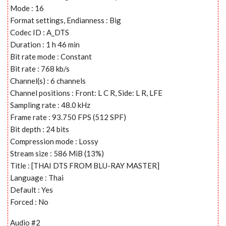
Mode : 16
Format settings, Endianness : Big
Codec ID : A_DTS
Duration : 1 h 46 min
Bit rate mode : Constant
Bit rate : 768 kb/s
Channel(s) : 6 channels
Channel positions : Front: L C R, Side: L R, LFE
Sampling rate : 48.0 kHz
Frame rate : 93.750 FPS (512 SPF)
Bit depth : 24 bits
Compression mode : Lossy
Stream size : 586 MiB (13%)
Title : [THAI DTS FROM BLU-RAY MASTER]
Language : Thai
Default : Yes
Forced : No
Audio #2