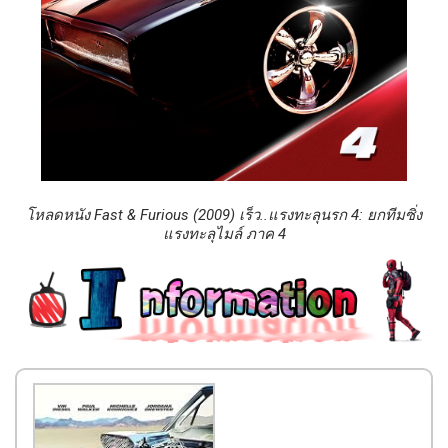
โหลดหนัง Fast & Furious (2009) เร็ว..แรงทะลุนรก 4: ยกทีมซิ่ง
แรงทะลุไมล์ ภาค 4