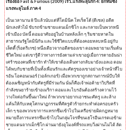
เรื่องย่อ Fast & Furious (2009) เร็ว..แรงทะลุนรก 4: ยกทีมซิ่ง
แรงทะลุไมล์ ภาค 4
เป็นเวลานาน 8 ปีแล้วนับแต่ที่โดมินิค โทเร็ตโต้ (ดีเซล) อดีต
นักเลงหัวไม้ ขับรถข้ามชายแดนเม็กซิโก และกลายเป็นพวกหนี
เข้าเมือง บัดนี้ ดอมอาศัยอยู่ในบ้านหลังเล็ก ๆ ริมชายหาดใน
สาธารณรัฐโดมินิกัน และใช้ชีวิตแบบที่ต้องคอยหลบหนี อยู่กับ
เล็ตตี้ (ร็อดริเกซ) หนึ่งเดียวจากอดีตของเขา ดอมพยายามเริ่มต้น
ชีวิตใหม่ แต่เขารู้ดีว่าทางการยังตามล่าเขาอยู่เมื่อการตายอันน่า
เศร้าของคนที่เขารัก ทำให้เขาต้องเดินทางกลับมายังแอลเอ ดอม
ได้พบกับชายที่เป็นทั้งเพื่อนรักและศัตรูของเขาอย่างเจ้าหน้าที่ไบ
รอัน โอคอนเนอร์ (วอล์กเกอร์) เมื่อพวกเขาถูกสถานการณ์บีบให้
ต้องเผชิญหน้ากับศัตรูที่มีร่วมกัน นั่นก็คือเจ้าพ่อค้ายาวิปริตที่
กำลังขนยาร้ายเข้าอเมริกา ดอมและไบรอันต้องสร้างความไว้
วางใจต่อกันขึ้นมาใหม่ ถ้าพวกเขาอยากเอาชนะศัตรู และล้าง
แค้นให้กับเหตุโศกนาฏกรรมที่ศัตรูตัวร้ายกระทำต่อครอบครัว
เล็ก ๆ ของพวกเขาการแทรกซึมเข้าไปในเครือข่ายผิดกฎหมาย
หมายถึงการแทรกซึมเข้าไปในกลุ่มโจรที่ขนเฮโรอีนเกรดเอข้าม
ชายแดนจากเม็กซิโก ผ่านมายังอุโมงค์ที่รถแทบวิ่งผ่านไม่ได้ ลัด