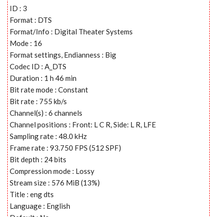
ID : 3
Format : DTS
Format/Info : Digital Theater Systems
Mode : 16
Format settings, Endianness : Big
Codec ID : A_DTS
Duration : 1 h 46 min
Bit rate mode : Constant
Bit rate : 755 kb/s
Channel(s) : 6 channels
Channel positions : Front: L C R, Side: L R, LFE
Sampling rate : 48.0 kHz
Frame rate : 93.750 FPS (512 SPF)
Bit depth : 24 bits
Compression mode : Lossy
Stream size : 576 MiB (13%)
Title : eng dts
Language : English