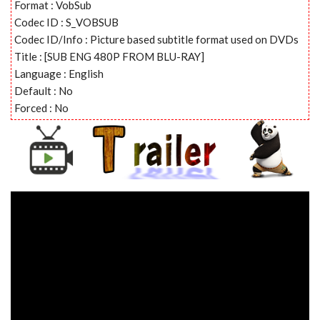
Format : VobSub
Codec ID : S_VOBSUB
Codec ID/Info : Picture based subtitle format used on DVDs
Title : [SUB ENG 480P FROM BLU-RAY]
Language : English
Default : No
Forced : No