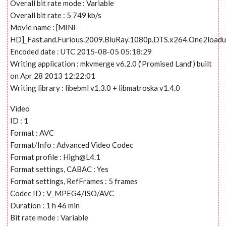
Overall bit rate mode : Variable
Overall bit rate : 5 749 kb/s
Movie name : [MINI-
HD]_Fast.and.Furious.2009.BluRay.1080p.DTS.x264.One2load
Encoded date : UTC 2015-08-05 05:18:29
Writing application : mkvmerge v6.2.0 (‘Promised Land’) built
on Apr 28 2013 12:22:01
Writing library : libebml v1.3.0 + libmatroska v1.4.0
Video
ID : 1
Format : AVC
Format/Info : Advanced Video Codec
Format profile :
High@L4.1
Format settings, CABAC : Yes
Format settings, RefFrames : 5 frames
Codec ID : V_MPEG4/ISO/AVC
Duration : 1 h 46 min
Bit rate mode : Variable