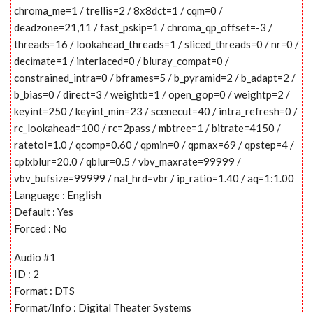
chroma_me=1 / trellis=2 / 8x8dct=1 / cqm=0 /
deadzone=21,11 / fast_pskip=1 / chroma_qp_offset=-3 /
threads=16 / lookahead_threads=1 / sliced_threads=0 / nr=0 /
decimate=1 / interlaced=0 / bluray_compat=0 /
constrained_intra=0 / bframes=5 / b_pyramid=2 / b_adapt=2 /
b_bias=0 / direct=3 / weightb=1 / open_gop=0 / weightp=2 /
keyint=250 / keyint_min=23 / scenecut=40 / intra_refresh=0 /
rc_lookahead=100 / rc=2pass / mbtree=1 / bitrate=4150 /
ratetol=1.0 / qcomp=0.60 / qpmin=0 / qpmax=69 / qpstep=4 /
cplxblur=20.0 / qblur=0.5 / vbv_maxrate=99999 /
vbv_bufsize=99999 / nal_hrd=vbr / ip_ratio=1.40 / aq=1:1.00
Language : English
Default : Yes
Forced : No
Audio #1
ID : 2
Format : DTS
Format/Info : Digital Theater Systems