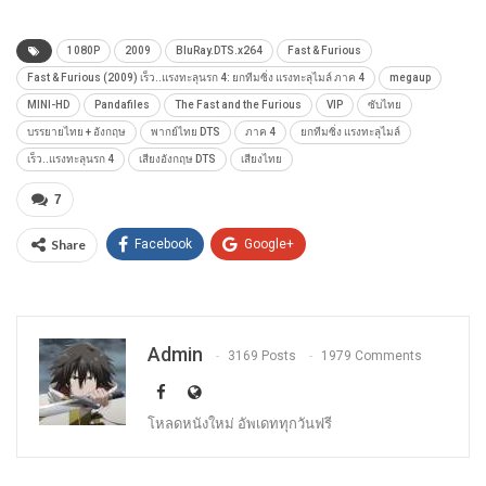
1080P
2009
BluRay.DTS.x264
Fast & Furious
Fast & Furious (2009) เร็ว..แรงทะลุนรก 4: ยกทีมซิ่ง แรงทะลุไมล์ ภาค 4
megaup
MINI-HD
Pandafiles
The Fast and the Furious
VIP
ซับไทย
บรรยายไทย + อังกฤษ
พากย์ไทย DTS
ภาค 4
ยกทีมซิ่ง แรงทะลุไมล์
เร็ว..แรงทะลุนรก 4
เสียงอังกฤษ DTS
เสียงไทย
7
Share
Facebook
Google+
Admin
3169 Posts
1979 Comments
โหลดหนังใหม่ อัพเดททุกวันฟรี