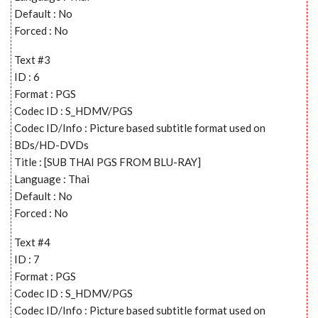
Default : No
Forced : No
Text #3
ID : 6
Format : PGS
Codec ID : S_HDMV/PGS
Codec ID/Info : Picture based subtitle format used on
BDs/HD-DVDs
Title : [SUB THAI PGS FROM BLU-RAY]
Language : Thai
Default : No
Forced : No
Text #4
ID : 7
Format : PGS
Codec ID : S_HDMV/PGS
Codec ID/Info : Picture based subtitle format used on