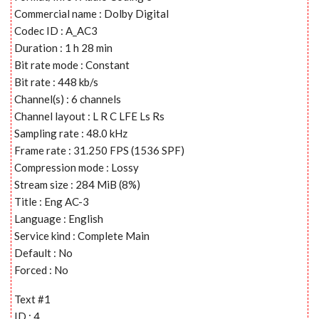
Commercial name : Dolby Digital
Codec ID : A_AC3
Duration : 1 h 28 min
Bit rate mode : Constant
Bit rate : 448 kb/s
Channel(s) : 6 channels
Channel layout : L R C LFE Ls Rs
Sampling rate : 48.0 kHz
Frame rate : 31.250 FPS (1536 SPF)
Compression mode : Lossy
Stream size : 284 MiB (8%)
Title : Eng AC-3
Language : English
Service kind : Complete Main
Default : No
Forced : No
Text #1
ID : 4