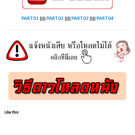
PART01
||||
PART02
||||
PART03
||||
PART04
Like this: