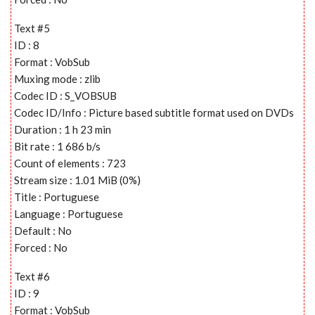
Text #5
ID : 8
Format : VobSub
Muxing mode : zlib
Codec ID : S_VOBSUB
Codec ID/Info : Picture based subtitle format used on DVDs
Duration : 1 h 23 min
Bit rate : 1 686 b/s
Count of elements : 723
Stream size : 1.01 MiB (0%)
Title : Portuguese
Language : Portuguese
Default : No
Forced : No
Text #6
ID : 9
Format : VobSub