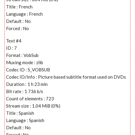
Title : French
Language : French
Default : No
Forced : No
Text #4
ID : 7
Format : VobSub
Muxing mode : zlib
Codec ID : S_VOBSUB
Codec ID/Info : Picture based subtitle format used on DVDs
Duration : 1 h 23 min
Bit rate : 1 736 b/s
Count of elements : 723
Stream size : 1.04 MiB (0%)
Title : Spanish
Language : Spanish
Default : No
Forced : No