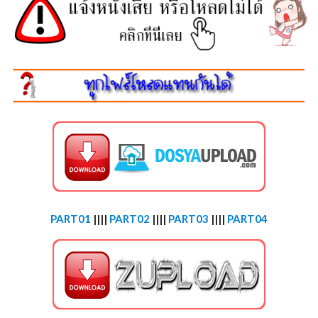
PART01
||||
PART02
||||
PART03
||||
PART04