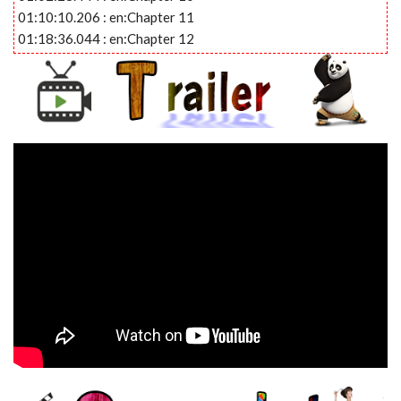
01:10:10.206 : en:Chapter 11
01:18:36.044 : en:Chapter 12