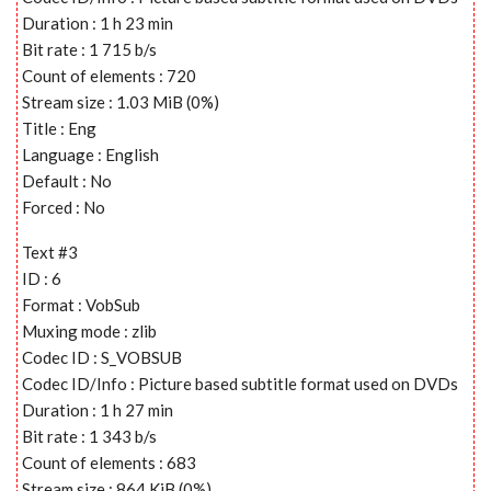
Duration : 1 h 23 min
Bit rate : 1 715 b/s
Count of elements : 720
Stream size : 1.03 MiB (0%)
Title : Eng
Language : English
Default : No
Forced : No
Text #3
ID : 6
Format : VobSub
Muxing mode : zlib
Codec ID : S_VOBSUB
Codec ID/Info : Picture based subtitle format used on DVDs
Duration : 1 h 27 min
Bit rate : 1 343 b/s
Count of elements : 683
Stream size : 864 KiB (0%)