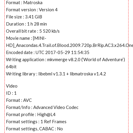
Format : Matroska
Format version : Version 4
File size : 3.41 GiB
Duration : 1 h 28 min
Overall bit rate : 5 520 kb/s
Movie name : [MINI-
HD]_Anacondas.4.Trail.of.Blood.2009.720p.BrRip.AC3.x264.On
Encoded date : UTC 2017-05-29 11:54:35
Writing application : mkvmerge v8.2.0 (‘World of Adventure’)
64bit
Writing library : libebml v1.3.1 + libmatroska v1.4.2
Video
ID : 1
Format : AVC
Format/Info : Advanced Video Codec
Format profile : High@L4
Format settings : 1 Ref Frames
Format settings, CABAC : No