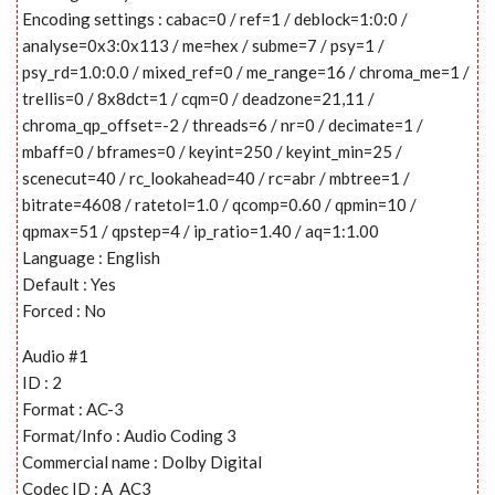
Encoding settings : cabac=0 / ref=1 / deblock=1:0:0 /
analyse=0x3:0x113 / me=hex / subme=7 / psy=1 /
psy_rd=1.0:0.0 / mixed_ref=0 / me_range=16 / chroma_me=1 /
trellis=0 / 8x8dct=1 / cqm=0 / deadzone=21,11 /
chroma_qp_offset=-2 / threads=6 / nr=0 / decimate=1 /
mbaff=0 / bframes=0 / keyint=250 / keyint_min=25 /
scenecut=40 / rc_lookahead=40 / rc=abr / mbtree=1 /
bitrate=4608 / ratetol=1.0 / qcomp=0.60 / qpmin=10 /
qpmax=51 / qpstep=4 / ip_ratio=1.40 / aq=1:1.00
Language : English
Default : Yes
Forced : No
Audio #1
ID : 2
Format : AC-3
Format/Info : Audio Coding 3
Commercial name : Dolby Digital
Codec ID : A_AC3