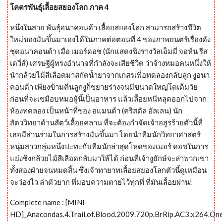
โคตรพันธุ์เลื้อยสยองโลก ภาค 4
หนึ่งในสาย พันธุ์อนาคอนด้า เลื้อยสยองโลก สามารถสร้างชีวิต
ใหม่ของมันขึ้นมาเองได้ในภาคต่อตอนที่ 4 ของภาพยนตร์เรื่องดัง
ชุดอนาคอนด้า เมื่อ เมอร์ดอช (นักแสดงชิงรางวัลเอ็มมี่ จอห์น รีส
เดวี่ส์) เศรษฐีผู้ทรงอำนาจที่กำลังจะเสียชีวิต ว่าจ้างหมอคนหนึ่งให้
นำกล้วยไม้สีเลือดมาสกัดน้ำยาจากเกสรเพื่อทดลองกลับลูก งูอนา
คอนด้า เพียงข้ามคืนลูกงูก็ขยายร่างจนมีขนาดใหญ่โตเต็มวัย
ก่อนที่จะเขมือบหมอผู้นี้เป็นอาหาร แล้วเลื้อยหนีหลุดออกไปจาก
ห้องทดลอง เป็นหน้าที่ของ อแมนด้า (คริสตัล อัลเลน) นัก
สัตววิทยาด้านสัตว์เลื้อยคลาน ที่จะต้องกำจัดเจ้าอสูรร้ายตัวนี้ที่
เธอมีส่วนร่วมในการสร้างมันขึ้นมา โดยนำทีมนักวิทยาศาสตร์
หนุ่มสาวกลุ่มหนึ่งปะทะกับทีมนักล่าสุดโหดของเมอร์ ดอชในการ
แย่งชิงกล้วยไม้สีเลือดกลับมาให้ได้ ก่อนที่เจ้างูยักษ์จะล่าพวกเขา
ทั้งสองฝ่ายจนหมดสิ้น ซึ่งเจ้าทายาทเลื้อยสยองโลกตัวนี้ดูเหมือน
จะว่องไว ล่าตัวยาก ที่มอบความตายไว้ทุกที่ ที่มันเลื้อยผ่าน!
Complete name : [MINI-
HD]_Anacondas.4.Trail.of.Blood.2009.720p.BrRip.AC3.x264.On