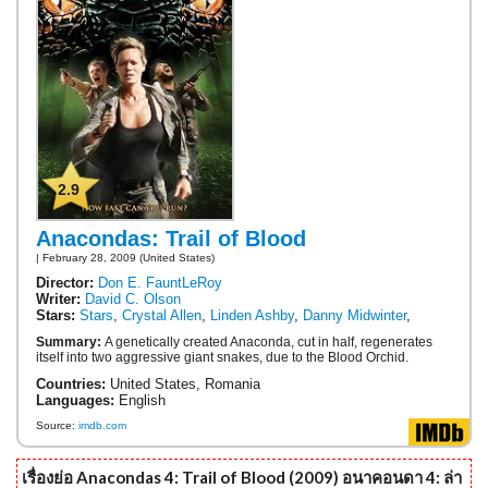
2.9
Anacondas: Trail of Blood
| February 28, 2009 (United States)
Director:
Don E. FauntLeRoy
Writer:
David C. Olson
Stars:
Stars
,
Crystal Allen
,
Linden Ashby
,
Danny Midwinter
,
Summary:
A genetically created Anaconda, cut in half, regenerates
itself into two aggressive giant snakes, due to the Blood Orchid.
Countries:
United States, Romania
Languages:
English
Source:
imdb.com
เรื่องย่อ Anacondas 4: Trail of Blood (2009) อนาคอนดา 4: ล่า