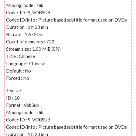
Muxing mode : zlib
Codec ID : S_VOBSUB
Codec ID/Info : Picture based subtitle format used on DVDs
Duration : 1 h 23 min
Bit rate : 1 672 b/s
Count of elements : 722
Stream size : 1.00 MiB (0%)
Title : Chinese
Language : Chinese
Default : No
Forced : No
Text #7
ID : 10
Format : VobSub
Muxing mode : zlib
Codec ID : S_VOBSUB
Codec ID/Info : Picture based subtitle format used on DVDs
Duration : 1 h 23 min