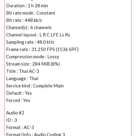
Duration : 1 h 28 min
Bit rate mode : Constant
Bit rate : 448 kb/s
Channel(s) : 6 channels
Channel layout : L R C LFE Ls Rs
Sampling rate : 48.0 kHz
Frame rate : 31.250 FPS (1536 SPF)
Compression mode : Lossy
Stream size : 284 MiB (8%)
Title : Thai AC-3
Language : Thai
Service kind : Complete Main
Default : Yes
Forced : Yes
Audio #2
ID : 3
Format : AC-3
Format/Info : Audio Coding 3