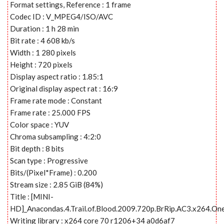
Format settings, Reference : 1 frame
Codec ID : V_MPEG4/ISO/AVC
Duration : 1 h 28 min
Bit rate : 4 608 kb/s
Width : 1 280 pixels
Height : 720 pixels
Display aspect ratio : 1.85:1
Original display aspect rat : 16:9
Frame rate mode : Constant
Frame rate : 25.000 FPS
Color space : YUV
Chroma subsampling : 4:2:0
Bit depth : 8 bits
Scan type : Progressive
Bits/(Pixel*Frame) : 0.200
Stream size : 2.85 GiB (84%)
Title : [MINI-
HD]_Anacondas.4.Trail.of.Blood.2009.720p.BrRip.AC3.x264.On
Writing library : x264 core 70 r1206+34 a0d6af7