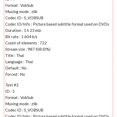
Format : VobSub
Muxing mode : zlib
Codec ID : S_VOBSUB
Codec ID/Info : Picture based subtitle format used on DVDs
Duration : 1 h 23 min
Bit rate : 1 604 b/s
Count of elements : 722
Stream size : 987 KiB (0%)
Title : Thai
Language : Thai
Default : No
Forced : No
Text #2
ID : 5
Format : VobSub
Muxing mode : zlib
Codec ID : S_VOBSUB
Codec ID/Info : Picture based subtitle format used on DVDs