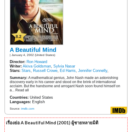
8.2
A Beautiful Mind
| January 4, 2002 (United States)
Director:
Ron Howard
Writer:
Akiva Goldsman
,
Sylvia Nasar
Stars:
Stars
,
Russell Crowe
,
Ed Harris
,
Jennifer Connelly
,
Summary:
A mathematical genius, John Nash made an astonishing
discovery early in his career and stood on the brink of international
acclaim. But the handsome and arrogant Nash soon found himself on
a... Read all
Countries:
United States
Languages:
English
Source:
imdb.com
เรื่องย่อ A Beautiful Mind (2001) ผู้ชายหลายมิติ