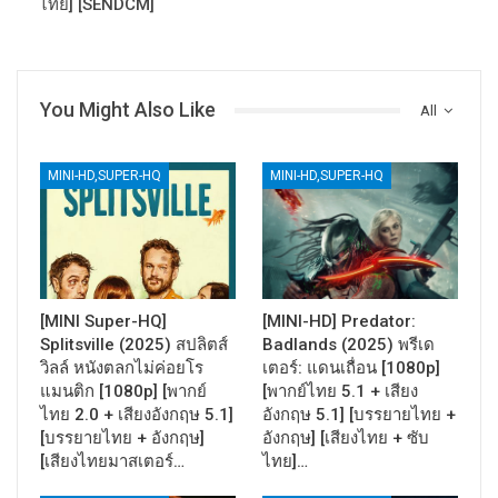
ไทย] [SENDCM]
You Might Also Like
All
MINI-HD,SUPER-HQ
MINI-HD,SUPER-HQ
[MINI Super-HQ]
[MINI-HD] Predator:
Splitsville (2025) สปลิตส์
Badlands (2025) พรีเด
วิลล์ หนังตลกไม่ค่อยโร
เตอร์: แดนเถื่อน [1080p]
แมนติก [1080p] [พากย์
[พากย์ไทย 5.1 + เสียง
ไทย 2.0 + เสียงอังกฤษ 5.1]
อังกฤษ 5.1] [บรรยายไทย +
[บรรยายไทย + อังกฤษ]
อังกฤษ] [เสียงไทย + ซับ
[เสียงไทยมาสเตอร์…
ไทย]…