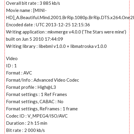
Overall bit rate : 3 885 kb/s
Movie name : [MINI-
HD]_A.Beautiful.Mind.2001.BrRip.1080p.BrRip.DTS.x264.One2
Encoded date : UTC 2013-12-25 12:15:36
Writing application : mkvmerge v4.0.0 (‘The Stars were mine’)
built on Jun 5 2010 17:44:09
Writing library : libebml v1.0.0 + libmatroska v1.0.0
Video
ID : 1
Format : AVC
Format/Info : Advanced Video Codec
Format profile : High@L3
Format settings : 1 Ref Frames
Format settings, CABAC : No
Format settings, ReFrames : 1 frame
Codec ID : V_MPEG4/ISO/AVC
Duration : 2 h 15 min
Bit rate : 2 000 kb/s