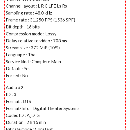
Channel layout : L R C LFE Ls Rs
Sampling rate : 48.0 kHz
Frame rate : 31.250 FPS (1536 SPF)
Bit depth : 16 bits
Compression mode : Lossy
Delay relative to video : 708 ms
Stream size : 372 MiB (10%)
Language : Thai
Service kind : Complete Main
Default : Yes
Forced : No
Audio #2
ID : 3
Format : DTS
Format/Info : Digital Theater Systems
Codec ID : A_DTS
Duration : 2 h 15 min
Bit rate mode : Constant