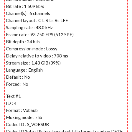
Bit rate : 1 509 kb/s
Channel(s) : 6 channels
Channel layout : C L R Ls Rs LFE
Sampling rate : 48.0 kHz
Frame rate : 93.750 FPS (512 SPF)
Bit depth : 24 bits
Compression mode : Lossy
Delay relative to video : 708 ms
Stream size : 1.43 GiB (39%)
Language : English
Default : No
Forced : No
Text #1
ID : 4
Format : VobSub
Muxing mode : zlib
Codec ID : S_VOBSUB
Codec ID/Info : Picture based subtitle format used on DVDs