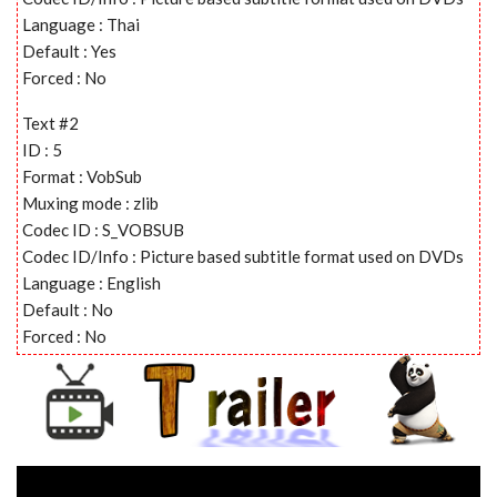
Language : Thai
Default : Yes
Forced : No
Text #2
ID : 5
Format : VobSub
Muxing mode : zlib
Codec ID : S_VOBSUB
Codec ID/Info : Picture based subtitle format used on DVDs
Language : English
Default : No
Forced : No