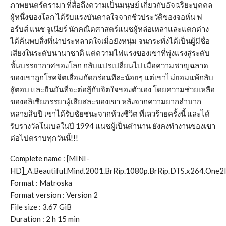
ภาพยนตร์ดรามา ที่สื่อถึงความเป็นมนุษย์ เกี่ยวกับอัจฉริยะบุคคล
ผู้หนึ่งของโลก ได้รับแรงบันดาลใจจากชีวประวัติของจอห์น ฟ
อร์บส์ แนช จูเนียร์ นักคณิตศาสตร์แนชผู้หล่อเหลาและแตกต่าง
ได้ค้นพบสิ่งที่น่าประหลาดใจเมื่อยังหนุ่ม จนกระทั่งได้เป็นผู้มีชื่อ
เสียงในระดับนานาชาติ แต่ความไฟแรงของเขาที่พุ่งแรงสู่ระดับ
ชั้นบรรยากาศของโลก กลับแปรเปลี่ยนไป เมื่อความชาญฉลาด
ของเขาถูกโรคจิตเสื่อมกัดกร่อนทีละน้อยๆ แต่เขาไม่ยอมแพ้กลับ
สู้ตอบ และยืนยันที่จะต่อสู้กับจิตใจของตัวเอง โดยความช่วยเหลือ
ของอลิเซียภรรยาผู้เสียสละของเขา หลังจากความยากลำบาก
หลายสิบปี เขาได้รับชัยชนะจากห้วงชีวิต ที่เลวร้ายครั้งนี้ และได้
รับรางวัลโนเบลในปี 1994 แนชผู้เป็นตำนาน ยังคงทำงานของเขา
ต่อไปตราบทุกวันนี้!!!
Complete name : [MINI-
HD]_A.Beautiful.Mind.2001.BrRip.1080p.BrRip.DTS.x264.One2
Format : Matroska
Format version : Version 2
File size : 3.67 GiB
Duration : 2 h 15 min