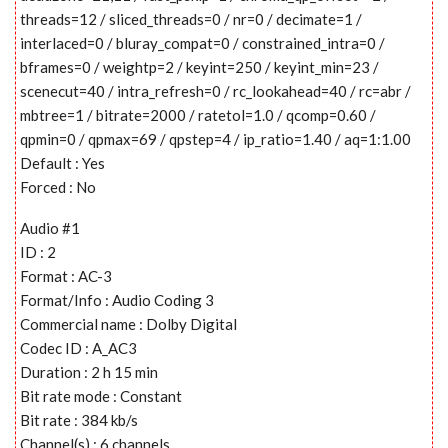
threads=12 / sliced_threads=0 / nr=0 / decimate=1 /
interlaced=0 / bluray_compat=0 / constrained_intra=0 /
bframes=0 / weightp=2 / keyint=250 / keyint_min=23 /
scenecut=40 / intra_refresh=0 / rc_lookahead=40 / rc=abr /
mbtree=1 / bitrate=2000 / ratetol=1.0 / qcomp=0.60 /
qpmin=0 / qpmax=69 / qpstep=4 / ip_ratio=1.40 / aq=1:1.00
Default : Yes
Forced : No
Audio #1
ID : 2
Format : AC-3
Format/Info : Audio Coding 3
Commercial name : Dolby Digital
Codec ID : A_AC3
Duration : 2 h 15 min
Bit rate mode : Constant
Bit rate : 384 kb/s
Channel(s) : 6 channels