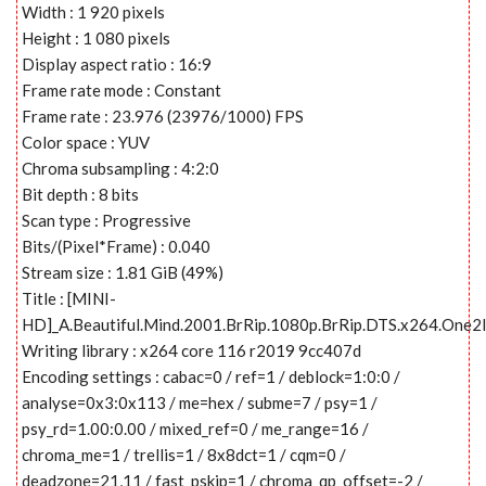
Width : 1 920 pixels
Height : 1 080 pixels
Display aspect ratio : 16:9
Frame rate mode : Constant
Frame rate : 23.976 (23976/1000) FPS
Color space : YUV
Chroma subsampling : 4:2:0
Bit depth : 8 bits
Scan type : Progressive
Bits/(Pixel*Frame) : 0.040
Stream size : 1.81 GiB (49%)
Title : [MINI-
HD]_A.Beautiful.Mind.2001.BrRip.1080p.BrRip.DTS.x264.One2
Writing library : x264 core 116 r2019 9cc407d
Encoding settings : cabac=0 / ref=1 / deblock=1:0:0 /
analyse=0x3:0x113 / me=hex / subme=7 / psy=1 /
psy_rd=1.00:0.00 / mixed_ref=0 / me_range=16 /
chroma_me=1 / trellis=1 / 8x8dct=1 / cqm=0 /
deadzone=21,11 / fast_pskip=1 / chroma_qp_offset=-2 /