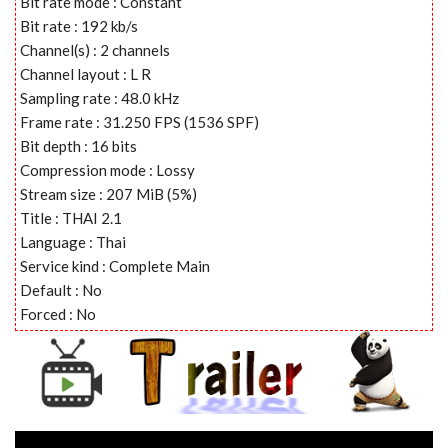
Bit rate mode : Constant
Bit rate : 192 kb/s
Channel(s) : 2 channels
Channel layout : L R
Sampling rate : 48.0 kHz
Frame rate : 31.250 FPS (1536 SPF)
Bit depth : 16 bits
Compression mode : Lossy
Stream size : 207 MiB (5%)
Title : THAI 2.1
Language : Thai
Service kind : Complete Main
Default : No
Forced : No