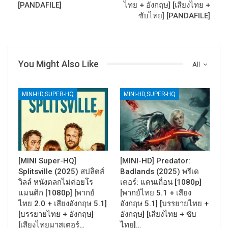
[PANDAFILE]
ไทย + อังกฤษ] [เสียงไทย +
ซับไทย] [PANDAFILE]
You Might Also Like
All
MINI-HD,SUPER-HQ
MINI-HD,SUPER-HQ
[MINI Super-HQ]
[MINI-HD] Predator:
Splitsville (2025) สปลิตส์
Badlands (2025) พรีเด
วิลล์ หนังตลกไม่ค่อยโร
เตอร์: แดนเถื่อน [1080p]
แมนติก [1080p] [พากย์
[พากย์ไทย 5.1 + เสียง
ไทย 2.0 + เสียงอังกฤษ 5.1]
อังกฤษ 5.1] [บรรยายไทย +
[บรรยายไทย + อังกฤษ]
อังกฤษ] [เสียงไทย + ซับ
[เสียงไทยมาสเตอร์…
ไทย]…