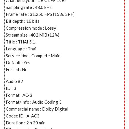
Channel layout : L R C LFE Ls Rs
Sampling rate : 48.0 kHz
Frame rate : 31.250 FPS (1536 SPF)
Bit depth : 16 bits
Compression mode : Lossy
Stream size : 482 MiB (12%)
Title : THAI 5.1
Language : Thai
Service kind : Complete Main
Default : Yes
Forced : No
Audio #2
ID : 3
Format : AC-3
Format/Info : Audio Coding 3
Commercial name : Dolby Digital
Codec ID : A_AC3
Duration : 2 h 30 min