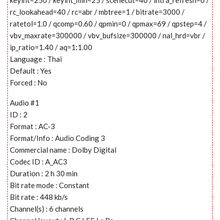
rc_lookahead=40 / rc=abr / mbtree=1 / bitrate=3000 /
ratetol=1.0 / qcomp=0.60 / qpmin=0 / qpmax=69 / qpstep=4 /
vbv_maxrate=300000 / vbv_bufsize=300000 / nal_hrd=vbr /
ip_ratio=1.40 / aq=1:1.00
Language : Thai
Default : Yes
Forced : No
Audio #1
ID : 2
Format : AC-3
Format/Info : Audio Coding 3
Commercial name : Dolby Digital
Codec ID : A_AC3
Duration : 2 h 30 min
Bit rate mode : Constant
Bit rate : 448 kb/s
Channel(s) : 6 channels