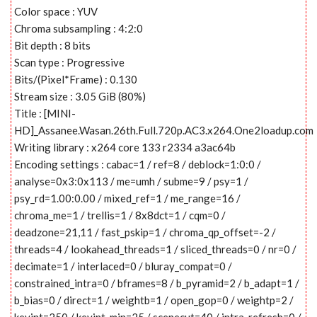
Color space : YUV
Chroma subsampling : 4:2:0
Bit depth : 8 bits
Scan type : Progressive
Bits/(Pixel*Frame) : 0.130
Stream size : 3.05 GiB (80%)
Title : [MINI-
HD]_Assanee.Wasan.26th.Full.720p.AC3.x264.One2loadup.com
Writing library : x264 core 133 r2334 a3ac64b
Encoding settings : cabac=1 / ref=8 / deblock=1:0:0 /
analyse=0x3:0x113 / me=umh / subme=9 / psy=1 /
psy_rd=1.00:0.00 / mixed_ref=1 / me_range=16 /
chroma_me=1 / trellis=1 / 8x8dct=1 / cqm=0 /
deadzone=21,11 / fast_pskip=1 / chroma_qp_offset=-2 /
threads=4 / lookahead_threads=1 / sliced_threads=0 / nr=0 /
decimate=1 / interlaced=0 / bluray_compat=0 /
constrained_intra=0 / bframes=8 / b_pyramid=2 / b_adapt=1 /
b_bias=0 / direct=1 / weightb=1 / open_gop=0 / weightp=2 /
keyint=250 / keyint_min=25 / scenecut=40 / intra_refresh=0 /