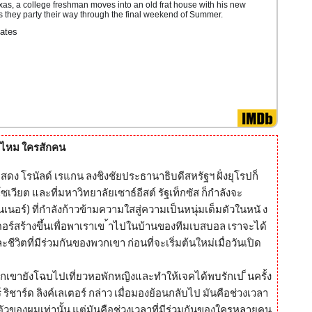
xas, a college freshman moves into an old frat house with his new
 they party their way through the final weekend of Summer.
ates
ด้ไหม ใครสักคน
ดง โรนัลด์ เรแกน ลงชิงชัยประธานาธิบดีสหรัฐฯ ฝั่งยุโรปก็
ซเวียต และที่มหาวิทยาลัยเซาธ์อีสต์ รัฐเท็กซัส ก็กำลังจะ
นอร์) ที่กำลังก้าวข้ามความใสสู่ความเป็นหนุ่มเต็มตัวในหนั ง
ตอร์สร้างขึ้นเพื่อพาเราเข ้าไปในบ้านของทีมเบสบอล เราจะได้
ะชีวิตที่มีร่วมกันของพวกเขา ก่อนที่จะเริ่มต้นใหม่เมื่อวันเปิด
พวกเขายังโฉบไปเที่ยวหอพักหญิงและทำให้เจคได้พบรักเป ็นครั้ง
์ ริชาร์ด ลิงค์เลเตอร์ กล่าว เมื่อมองย้อนกลับไป มันคือช่วงเวลา
นตัวของผมเท่านั้น แต่มันคือช่วงเวลาที่มีร่วมกันของใครหลายคน