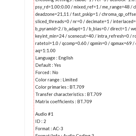
psy_rd=1.00:0.00 / mixed_ref=1 / me_range=48 / c
deadzone=21,11 / fast_pskip=1 / chroma_qp_offse
sliced_threads=0 / nr=0 / decimate=1 / interlaced
b_pyramid=2 / b_adapt=1 / b_bias=0 / direct=1 / 
keyint_min=24 / scenecut=40 / intra_refresh=0 / 
ratetol=1.0 / qcomp=0.60 / qpmin=0 / qpmax=69 / q
aq=1:1.00
Language : English
Default : Yes
Forced : No
Color range : Limited
Color primaries : BT.709
Transfer characteristics : BT.709
Matrix coefficients : BT.709
Audio #1
ID : 2
Format : AC-3
Format/Info : Audio Coding 3