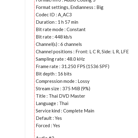
Format settings, Endianness : Big
Codec ID : A_AC3
Duration : 1 h 57 min
Bit rate mode : Constant
Bit rate : 448 kb/s
Channel(s) : 6 channels
Channel positions : Front: L C R, Side: L R, LFE
Sampling rate : 48.0 kHz
Frame rate : 31.250 FPS (1536 SPF)
Bit depth : 16 bits
Compression mode : Lossy
Stream size : 375 MiB (9%)
Title : Thai DVD Master
Language : Thai
Service kind : Complete Main
Default : Yes
Forced : Yes
Audio #2