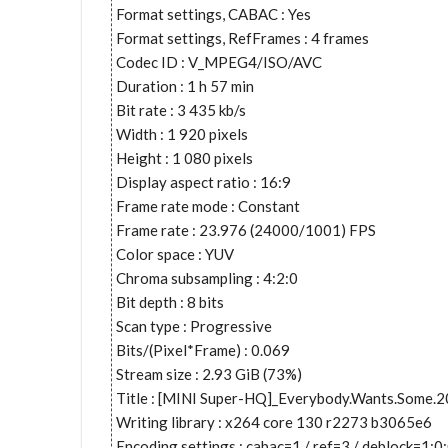
Format settings, CABAC : Yes
Format settings, RefFrames : 4 frames
Codec ID : V_MPEG4/ISO/AVC
Duration : 1 h 57 min
Bit rate : 3 435 kb/s
Width : 1 920 pixels
Height : 1 080 pixels
Display aspect ratio : 16:9
Frame rate mode : Constant
Frame rate : 23.976 (24000/1001) FPS
Color space : YUV
Chroma subsampling : 4:2:0
Bit depth : 8 bits
Scan type : Progressive
Bits/(Pixel*Frame) : 0.069
Stream size : 2.93 GiB (73%)
Title : [MINI Super-HQ]_Everybody.Wants.Some
Writing library : x264 core 130 r2273 b3065e6
Encoding settings : cabac=1 / ref=3 / deblock=1: