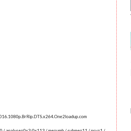
.2016.1080p.BrRip.DTS.x264.One2loadup.com
0:0 / analyse=0x3:0x113 / me=umh / subme=11 / psy=1 /