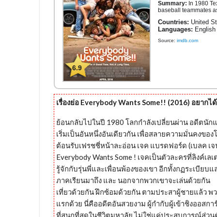
Summary:
In 1980 Te
baseball teammates as
Countries:
United St
Languages:
English
Source:
imdb.com
6.9
เรื่องย่อ Everybody Wants Some!! (2016) อยากไ
ย้อนกลับไปในปี 1980 โลกกำลังเปลี่ยนผ่าน อดีตนักแส
เริ่มเป็นอันหนึ่งอันเดียวกัน เพื่อสลายความมั่นคงของโ
ต้อนรับเฟรชชี่หน้าละอ่อน เจค แบรดฟอร์ด (เบลค เจนเ
Everybody Wants Some ! เจคเป็นตัวละครที่ลิงค์เลเ
รู้จักกับรุ่นพี่และเพื่อนพ้องของเขา อีกทั้งกฏระเบียบแล
ภาคเรียนมาถึง และ นอกจากพวกเขาจะเล่นด้วยกัน
เที่ยวด้วยกัน ฝึกซ้อมด้วยกัน ตามประสาผู้ชายแล้ว 
แรกด้วย นี่คืออดีตอันสวยงาม ผู้กำกับผู้เข้าชิงออสการ
ที่สนุกที่สุดในชีวิตมหาลัย ไม่ใช่แค่ประสบการณ์ส่ว