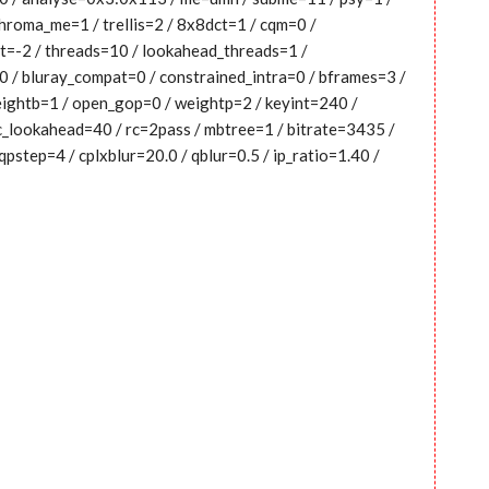
hroma_me=1 / trellis=2 / 8x8dct=1 / cqm=0 /
t=-2 / threads=10 / lookahead_threads=1 /
=0 / bluray_compat=0 / constrained_intra=0 / bframes=3 /
weightb=1 / open_gop=0 / weightp=2 / keyint=240 /
rc_lookahead=40 / rc=2pass / mbtree=1 / bitrate=3435 /
pstep=4 / cplxblur=20.0 / qblur=0.5 / ip_ratio=1.40 /