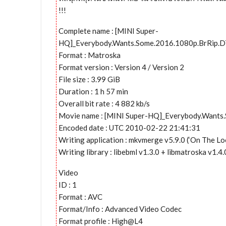
!!!
Complete name : [MINI Super-
HQ]_Everybody.Wants.Some.2016.1080p.BrRip.D
Format : Matroska
Format version : Version 4 / Version 2
File size : 3.99 GiB
Duration : 1 h 57 min
Overall bit rate : 4 882 kb/s
Movie name : [MINI Super-HQ]_Everybody.Wants
Encoded date : UTC 2010-02-22 21:41:31
Writing application : mkvmerge v5.9.0 (‘On The Lo
Writing library : libebml v1.3.0 + libmatroska v1.4.
Video
ID : 1
Format : AVC
Format/Info : Advanced Video Codec
Format profile : High@L4