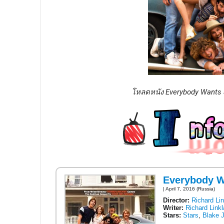
โหลดหนัง Everybody Wants
Everybody W
| April 7, 2016 (Russia)
Director:
Richard Lin
Writer:
Richard Linkl
Stars:
Stars
,
Blake 