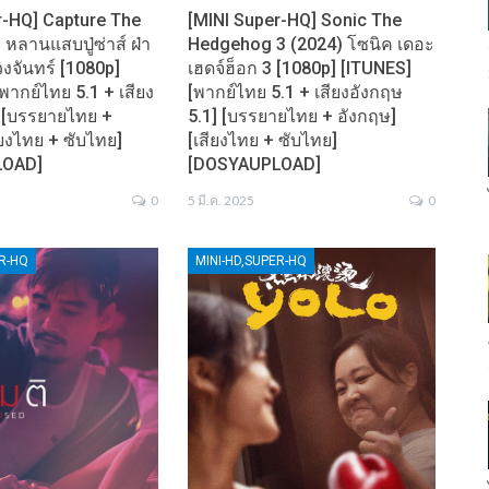
r-HQ] Capture The
[MINI Super-HQ] Sonic The
 หลานแสบปู่ซ่าส์ ฝ่า
Hedgehog 3 (2024) โซนิค เดอะ
งจันทร์ [1080p]
เฮดจ์ฮ็อก 3 [1080p] [ITUNES]
พากย์ไทย 5.1 + เสียง
[พากย์ไทย 5.1 + เสียงอังกฤษ
] [บรรยายไทย +
5.1] [บรรยายไทย + อังกฤษ]
ียงไทย + ซับไทย]
[เสียงไทย + ซับไทย]
LOAD]
[DOSYAUPLOAD]
0
5 มี.ค. 2025
0
ER-HQ
MINI-HD,SUPER-HQ