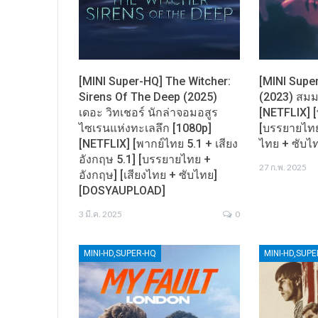
[MINI Super-HQ] The Witcher:
[MINI Supe
Sirens Of The Deep (2025)
(2023) สมม
เดอะ วิทเชอร์ นักล่าจอมอสูร
[NETFLIX] [
ไซเรนแห่งทะเลลึก [1080p]
[บรรยายไทย 
[NETFLIX] [พากย์ไทย 5.1 + เสียง
ไทย + ซับ
อังกฤษ 5.1] [บรรยายไทย +
27 ก.พ. 2025
อังกฤษ] [เสียงไทย + ซับไทย]
[DOSYAUPLOAD]
3 มี.ค. 2025
0
MINI-HD,SUPER-HQ
MINI-HD,SUP