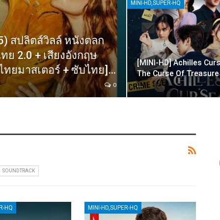
MINI-HD,SUPER-HQ
5) สปลิตส์วิลล์ หนังตลก
ทย 2.0 + เสียงอังกฤษ
[MINI-HD] Achilles Cur
ยงไทยมาสเตอร์ + ซับไทย]…
The Curse Of Treasure
…
0
SOUNDTRACK
ER-HQ
MINI-HD,SUPER-HQ