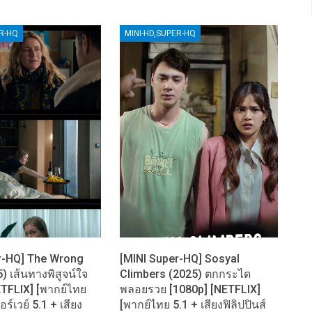
ER-HQ
MINI-HD,SUPER-HQ
r-HQ] The Wrong
[MINI Super-HQ] Sosyal
) เส้นทางพิสูจน์ใจ
Climbers (2025) ตกกระได
ETFLIX] [พากย์ไทย
พลอยรวย [1080p] [NETFLIX]
อร์เวย์ 5.1 + เสียง
[พากย์ไทย 5.1 + เสียงฟิลิปปินส์