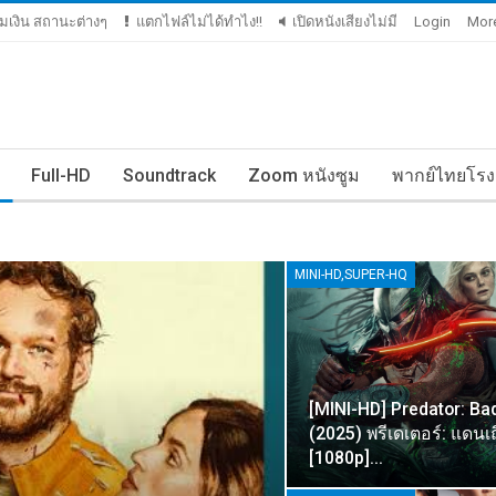
ติมเงิน สถานะต่างๆ
แตกไฟล์ไม่ได้ทำไง!!
เปิดหนังเสียงไม่มี
Login
Mor
Full-HD
Soundtrack
Zoom หนังซูม
พากย์ไทยโรง
MINI-HD,SUPER-HQ
[MINI-HD] Predator: Ba
(2025) พรีเดเตอร์: แดนเถ
[1080p]…