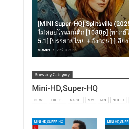
[MINI Super-HQ] Splitsville (202
ไม่ค่อยโรแมนติก [1080p] [พากย์ไ
5.1] [บรรยายไทย + อังกฤษ] [เสี
ADMIN
29 มี.ค. 2026
Browsing Category
Mini-HD,Super-HQ
BOXSET
FULL-HD
MARVEL
MKV
MP4
NETFLIX
MINI-HD,SUPER-HQ
MINI-HD,SUP