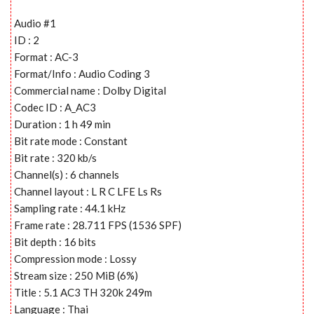
Audio #1
ID : 2
Format : AC-3
Format/Info : Audio Coding 3
Commercial name : Dolby Digital
Codec ID : A_AC3
Duration : 1 h 49 min
Bit rate mode : Constant
Bit rate : 320 kb/s
Channel(s) : 6 channels
Channel layout : L R C LFE Ls Rs
Sampling rate : 44.1 kHz
Frame rate : 28.711 FPS (1536 SPF)
Bit depth : 16 bits
Compression mode : Lossy
Stream size : 250 MiB (6%)
Title : 5.1 AC3 TH 320k 249m
Language : Thai