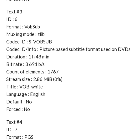
Text #3
ID : 6
Format : VobSub
Muxing mode : zlib
Codec ID : S_VOBSUB
Codec ID/Info : Picture based subtitle format used on DVDs
Duration : 1 h 48 min
Bit rate : 3 691 b/s
Count of elements : 1767
Stream size : 2.86 MiB (0%)
Title : VOB-white
Language : English
Default : No
Forced : No
Text #4
ID : 7
Format : PGS