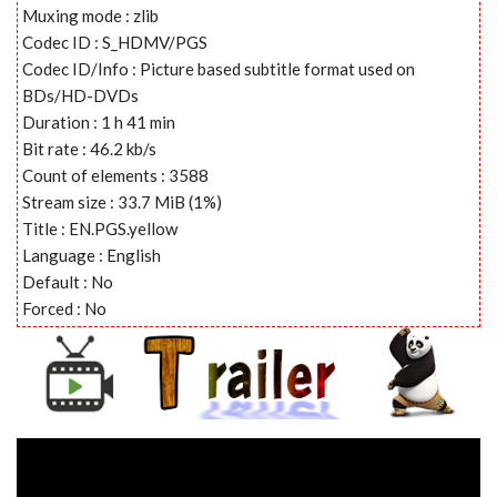
Muxing mode : zlib
Codec ID : S_HDMV/PGS
Codec ID/Info : Picture based subtitle format used on
BDs/HD-DVDs
Duration : 1 h 41 min
Bit rate : 46.2 kb/s
Count of elements : 3588
Stream size : 33.7 MiB (1%)
Title : EN.PGS.yellow
Language : English
Default : No
Forced : No