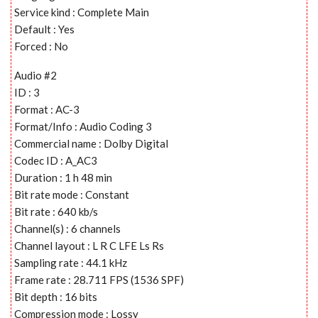
Service kind : Complete Main
Default : Yes
Forced : No
Audio #2
ID : 3
Format : AC-3
Format/Info : Audio Coding 3
Commercial name : Dolby Digital
Codec ID : A_AC3
Duration : 1 h 48 min
Bit rate mode : Constant
Bit rate : 640 kb/s
Channel(s) : 6 channels
Channel layout : L R C LFE Ls Rs
Sampling rate : 44.1 kHz
Frame rate : 28.711 FPS (1536 SPF)
Bit depth : 16 bits
Compression mode : Lossy