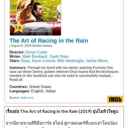
7.6
The Art of Racing in the Rain
| August 9, 2019 (United States)
Director:
Simon Curtis
Writer:
Mark Bomback
,
Garth Stein
Stars:
Stars
,
Kevin Costner
,
Milo Ventimiglia
,
Jackie Minns
,
Summary:
Through his bond with his owner, aspiring Formula One
race car driver Denny, golden retriever Enzo learns that the techniques
needed on the racetrack can also be used to successfully navigat...
Read all
Countries:
United States
Languages:
English, Italian
Source:
imdb.com
เรื่องย่อ The Art of Racing in the Rain (2019) อุ่นไอหัวใจตูบ
จากนิยายขายดีฝีมือการ์ธ สไตน์ สู่ภาพยนตร์ที่บอกเล่าโดยน้อง