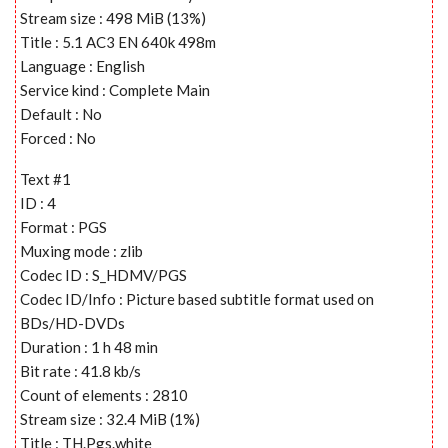
Stream size : 498 MiB (13%)
Title : 5.1 AC3 EN 640k 498m
Language : English
Service kind : Complete Main
Default : No
Forced : No
Text #1
ID : 4
Format : PGS
Muxing mode : zlib
Codec ID : S_HDMV/PGS
Codec ID/Info : Picture based subtitle format used on
BDs/HD-DVDs
Duration : 1 h 48 min
Bit rate : 41.8 kb/s
Count of elements : 2810
Stream size : 32.4 MiB (1%)
Title : TH.Pgs.white