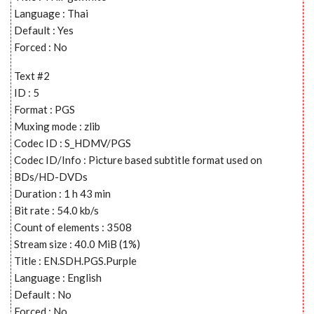
Language : Thai
Default : Yes
Forced : No
Text #2
ID : 5
Format : PGS
Muxing mode : zlib
Codec ID : S_HDMV/PGS
Codec ID/Info : Picture based subtitle format used on
BDs/HD-DVDs
Duration : 1 h 43 min
Bit rate : 54.0 kb/s
Count of elements : 3508
Stream size : 40.0 MiB (1%)
Title : EN.SDH.PGS.Purple
Language : English
Default : No
Forced : No