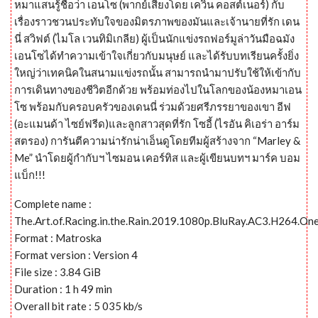
หมาแสนรู้ชื่อว่า เอนโซ (พากย์เสียงโดย เควิน คอสต์เนอร์) กับ
เรื่องราวชวนประทับใจของมิตรภาพของมันและเจ้านายที่รัก เดน
นี่ สวิฟต์ (ไมโล เวนทิมิเกลีย) ผู้เป็นนักแข่งรถฟอร์มูล่าวันมือฉมัง
เอนโซได้ทำความเข้าใจเกี่ยวกับมนุษย์ และได้รับบทเรียนครั้งยิ่ง
ใหญ่ว่าเทคนิคในสนามแข่งรถนั้น สามารถนำมาปรับใช้ให้เข้ากับ
การเดินทางของชีวิตอีกด้วย พร้อมท่องไปในโลกของน้องหมาเอน
โซ พร้อมกับครอบครัวของเดนนี่ ร่วมด้วยศรีภรรยาของเขา อีฟ
(อะแมนด้า ไซย์ฟรีด)และลูกสาวสุดที่รัก โซอี้ (ไรอัน คิเอร่า อาร์ม
สตรอง) การันตีความน่ารักน่าเอ็นดูโดยทีมผู้สร้างจาก “Marley &
Me” นำโดยผู้กำกับฯ ไซมอน เคอร์ทิส และผู้เขียนบทฯ มาร์ค บอม
แบ็ก!!!
Complete name :
The.Art.of.Racing.in.the.Rain.2019.1080p.BluRay.AC3.H264.On
Format : Matroska
Format version : Version 4
File size : 3.84 GiB
Duration : 1 h 49 min
Overall bit rate : 5 035 kb/s