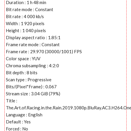
Duration : 1 h 48 min
Bit rate mode : Constant
Bit rate : 4 000 kb/s
Width : 1 920 pixels
Height : 1 040 pixels
Display aspect ratio : 1.85:1
Frame rate mode : Constant
Frame rate : 29.970 (30000/1001) FPS
Color space : YUV
Chroma subsampling : 4:2:0
Bit depth : 8 bits
Scan type : Progressive
Bits/(Pixel*Frame) : 0.067
Stream size : 3.04 GiB (79%)
Title :
The.Art.of.Racing.in.the.Rain.2019.1080p.BluRay.AC3.H264.On
Language : English
Default : Yes
Forced : No