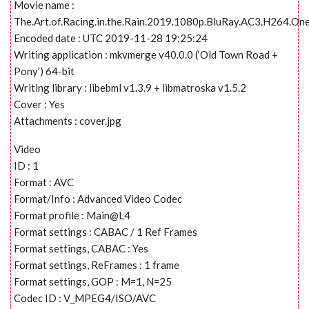
Movie name :
The.Art.of.Racing.in.the.Rain.2019.1080p.BluRay.AC3.H264.On
Encoded date : UTC 2019-11-28 19:25:24
Writing application : mkvmerge v40.0.0 (‘Old Town Road +
Pony’) 64-bit
Writing library : libebml v1.3.9 + libmatroska v1.5.2
Cover : Yes
Attachments : cover.jpg
Video
ID : 1
Format : AVC
Format/Info : Advanced Video Codec
Format profile : Main@L4
Format settings : CABAC / 1 Ref Frames
Format settings, CABAC : Yes
Format settings, ReFrames : 1 frame
Format settings, GOP : M=1, N=25
Codec ID : V_MPEG4/ISO/AVC