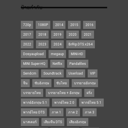
ป้ายกำกับ
720p
1080P
2014
2015
2016
2017
2018
2019
2020
2021
2022
2023
2024
BrRip.DTS.x264
Dosyaupload
megaup
MINI-HD
MINI Super-HQ
Netflix
Pandafiles
Sendcm
Soundtrack
Userload
VIP
จีน
ซับอังกฤษ
ซับไทย
บรรยายอังกฤษ
บรรยายไทย
บรรยายไทย + อังกฤษ
ฝรั่ง
พากย์อังกฤษ 5.1
พากย์ไทย 2.0
พากย์ไทย 5.1
พากย์ไทย DTS
ภาค 1
ภาค 2
ภาค 3
มาสเตอร์
เสียงจีน DTS
เสียงอังกฤษ