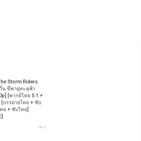
The Storm Riders
๋น ขี่พายุทะลุฟ้า
0p] [พากย์ไทย 5.1 +
1] [บรรยายไทย + ซับ
ไทย + ซับไทย]
E]
2