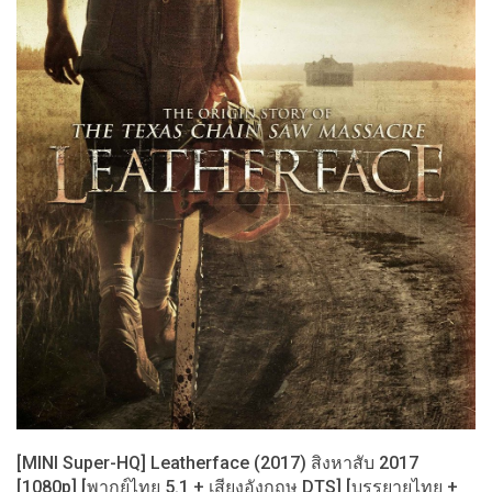
[MINI Super-HQ] Leatherface (2017) สิงหาสับ 2017
[1080p] [พากย์ไทย 5.1 + เสียงอังกฤษ DTS] [บรรยายไทย +