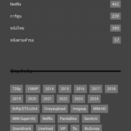
Netflix
461
การ์ตูน
239
หนังไทย
180
หนังตามคำขอ
57
ป้ายกำกับ
720p
1080P
2014
2015
2016
2017
2018
2019
2020
2021
2022
2023
2024
BrRip.DTS.x264
Dosyaupload
megaup
MINI-HD
MINI Super-HQ
Netflix
Pandafiles
Sendcm
Soundtrack
Userload
VIP
จีน
ซับอังกฤษ