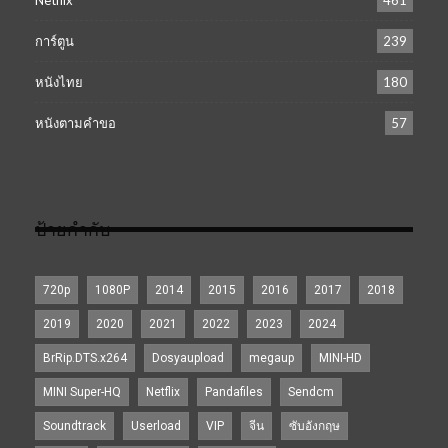
การ์ตูน
239
หนังไทย
180
หนังตามคำขอ
57
ป้ายกำกับ
720p
1080P
2014
2015
2016
2017
2018
2019
2020
2021
2022
2023
2024
BrRip.DTS.x264
Dosyaupload
megaup
MINI-HD
MINI Super-HQ
Netflix
Pandafiles
Sendcm
Soundtrack
Userload
VIP
จีน
ซับอังกฤษ