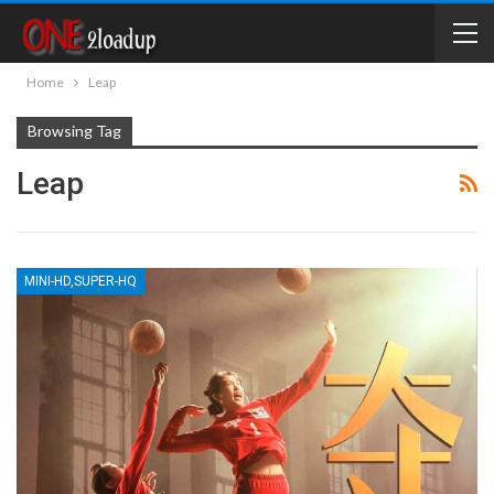
Home
Leap
Browsing Tag
Leap
MINI-HD,SUPER-HQ