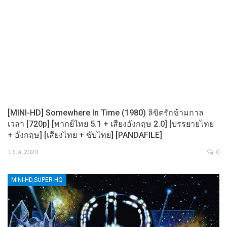
[MINI-HD] Somewhere In Time (1980) ลิขิตรักข้ามกาล
เวลา [720p] [พากย์ไทย 5.1 + เสียงอังกฤษ 2.0] [บรรยายไทย
+ อังกฤษ] [เสียงไทย + ซับไทย] [PANDAFILE]
1 ธ.ค. 2020
0
MINI-HD,SUPER-HQ