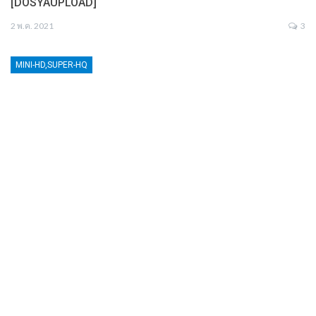
[DOSYAUPLOAD]
2 พ.ค. 2021
3
MINI-HD,SUPER-HQ