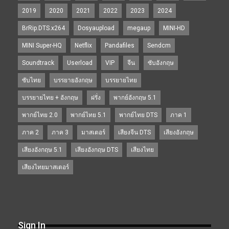
2019
2020
2021
2022
2023
2024
BrRip.DTS.x264
Dosyaupload
megaup
MINI-HD
MINI Super-HQ
Netflix
Pandafiles
Sendcm
Soundtrack
Userload
VIP
จีน
ซับอังกฤษ
ซับไทย
บรรยายอังกฤษ
บรรยายไทย
บรรยายไทย + อังกฤษ
ฝรั่ง
พากย์อังกฤษ 5.1
พากย์ไทย 2.0
พากย์ไทย 5.1
พากย์ไทย DTS
ภาค 1
ภาค 2
ภาค 3
มาสเตอร์
เสียงจีน DTS
เสียงอังกฤษ
เสียงอังกฤษ 5.1
เสียงอังกฤษ DTS
เสียงไทย
เสียงไทยมาสเตอร์
Sign In