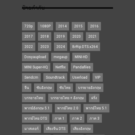
ป้ายกำกับ
720p
1080P
2014
2015
2016
2017
2018
2019
2020
2021
2022
2023
2024
BrRip.DTS.x264
Dosyaupload
megaup
MINI-HD
MINI Super-HQ
Netflix
Pandafiles
Sendcm
Soundtrack
Userload
VIP
จีน
ซับอังกฤษ
ซับไทย
บรรยายอังกฤษ
บรรยายไทย
บรรยายไทย + อังกฤษ
ฝรั่ง
พากย์อังกฤษ 5.1
พากย์ไทย 2.0
พากย์ไทย 5.1
พากย์ไทย DTS
ภาค 1
ภาค 2
ภาค 3
มาสเตอร์
เสียงจีน DTS
เสียงอังกฤษ