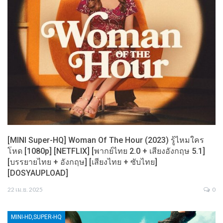
[MINI Super-HQ] Woman Of The Hour (2023) รู้ไหมใคร
โหด [1080p] [NETFLIX] [พากย์ไทย 2.0 + เสียงอังกฤษ 5.1]
[บรรยายไทย + อังกฤษ] [เสียงไทย + ซับไทย]
[DOSYAUPLOAD]
22 เม.ย. 2025
0
MINI-HD,SUPER-HQ