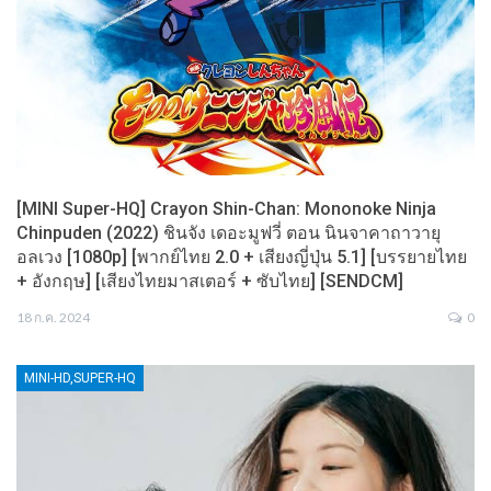
[MINI Super-HQ] Crayon Shin-Chan: Mononoke Ninja
Chinpuden (2022) ชินจัง เดอะมูฟวี่ ตอน นินจาคาถาวายุ
อลเวง [1080p] [พากย์ไทย 2.0 + เสียงญี่ปุ่น 5.1] [บรรยายไทย
+ อังกฤษ] [เสียงไทยมาสเตอร์ + ซับไทย] [SENDCM]
18 ก.ค. 2024
0
MINI-HD,SUPER-HQ