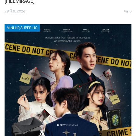
[FILEMIRAGE]
29 มี.ค. 2026
0
MINI-HD,SUPER-HQ