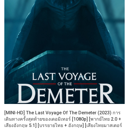
[MINI-HD] The Last Voyage Of The Demeter (2023) การ
เดินทางครั้งสุดท้ายของเดอมิเทอร์ [1080p] [พากย์ไทย 2.0 +
เสียงอังกฤษ 5.1] [บรรยายไทย + อังกฤษ] [เสียงไทยมาสเตอร์