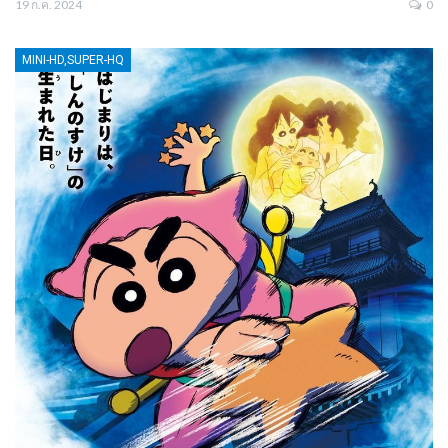
19 ก.ค. 2024
0
MINI-HD,SUPER-HQ