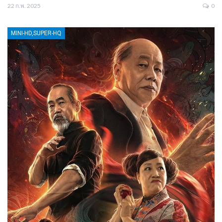
22 ก.พ. 2025
0
MINI-HD,SUPER-HQ