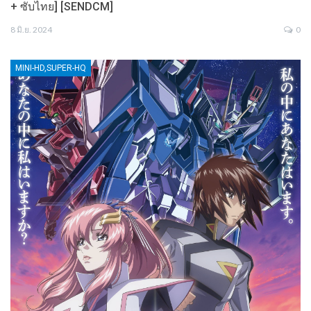
+ ซับไทย] [SENDCM]
8 มิ.ย. 2024
0
MINI-HD,SUPER-HQ