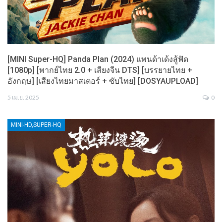
[MINI Super-HQ] Panda Plan (2024) แพนด้าเด้งสู้ฟัด
[1080p] [พากย์ไทย 2.0 + เสียงจีน DTS] [บรรยายไทย +
อังกฤษ] [เสียงไทยมาสเตอร์ + ซับไทย] [DOSYAUPLOAD]
5 เม.ย. 2025
0
MINI-HD,SUPER-HQ