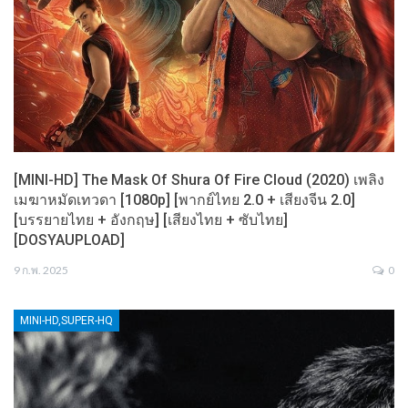
[MINI-HD] The Mask Of Shura Of Fire Cloud (2020) เพลิง
เมฆาหมัดเทวดา [1080p] [พากย์ไทย 2.0 + เสียงจีน 2.0]
[บรรยายไทย + อังกฤษ] [เสียงไทย + ซับไทย]
[DOSYAUPLOAD]
9 ก.พ. 2025
0
MINI-HD,SUPER-HQ