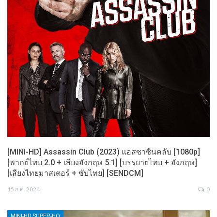
[MINI-HD] Assassin Club (2023) แอสซาซินคลับ [1080p]
[พากย์ไทย 2.0 + เสียงอังกฤษ 5.1] [บรรยายไทย + อังกฤษ]
[เสียงไทยมาสเตอร์ + ซับไทย] [SENDCM]
15 ก.ค. 2024
0
MINI-HD,SUPER-HQ