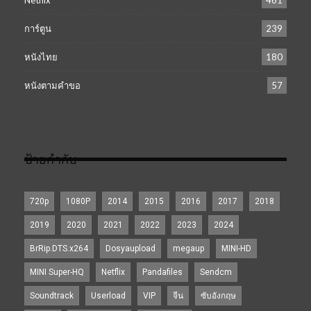
การ์ตูน
239
หนังไทย
180
หนังตามคำขอ
57
ป้ายกำกับ
720p
1080P
2014
2015
2016
2017
2018
2019
2020
2021
2022
2023
2024
BrRip.DTS.x264
Dosyaupload
megaup
MINI-HD
MINI Super-HQ
Netflix
Pandafiles
Sendcm
Soundtrack
Userload
VIP
จีน
ซับอังกฤษ