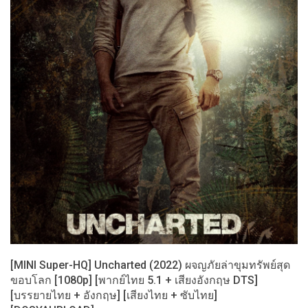
[MINI Super-HQ] Uncharted (2022) ผจญภัยล่าขุมทรัพย์สุด
ขอบโลก [1080p] [พากย์ไทย 5.1 + เสียงอังกฤษ DTS]
[บรรยายไทย + อังกฤษ] [เสียงไทย + ซับไทย]