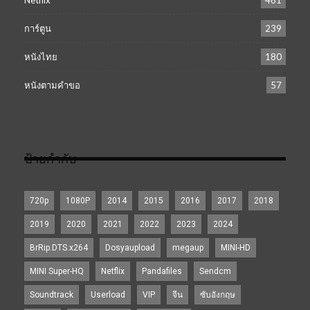
การ์ตูน
239
หนังไทย
180
หนังตามคำขอ
57
ป้ายกำกับ
720p
1080P
2014
2015
2016
2017
2018
2019
2020
2021
2022
2023
2024
BrRip.DTS.x264
Dosyaupload
megaup
MINI-HD
MINI Super-HQ
Netflix
Pandafiles
Sendcm
Soundtrack
Userload
VIP
จีน
ซับอังกฤษ