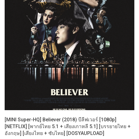
[MINI Super-HQ] Believer (2018) บีลีฟเวอร์ [1080p]
[NETFLIX] [พากย์ไทย 5.1 + เสียงเกาหลี 5.1] [บรรยายไทย +
อังกฤษ] [เสียงไทย + ซับไทย] [DOSYAUPLOAD]