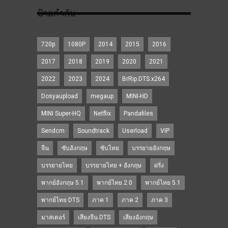
ป้ายกำกับ
720p
1080P
2014
2015
2016
2017
2018
2019
2020
2021
2022
2023
2024
BrRip.DTS.x264
Dosyaupload
megaup
MINI-HD
MINI Super-HQ
Netflix
Pandafiles
Sendcm
Soundtrack
Userload
VIP
จีน
ซับอังกฤษ
ซับไทย
บรรยายอังกฤษ
บรรยายไทย
บรรยายไทย + อังกฤษ
ฝรั่ง
พากย์อังกฤษ 5.1
พากย์ไทย 2.0
พากย์ไทย 5.1
พากย์ไทย DTS
ภาค 1
ภาค 2
ภาค 3
มาสเตอร์
เสียงจีน DTS
เสียงอังกฤษ