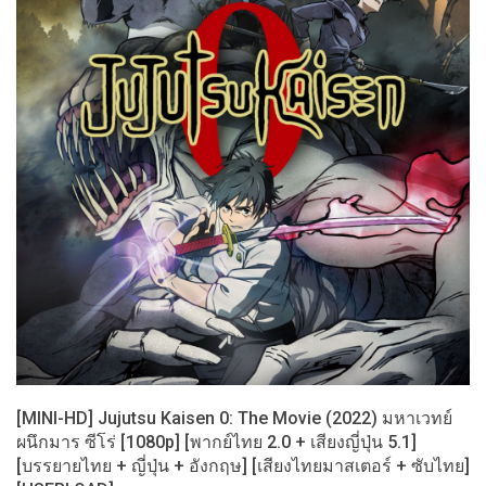
[MINI-HD] Jujutsu Kaisen 0: The Movie (2022) มหาเวทย์
ผนึกมาร ซีโร่ [1080p] [พากย์ไทย 2.0 + เสียงญี่ปุ่น 5.1]
[บรรยายไทย + ญี่ปุ่น + อังกฤษ] [เสียงไทยมาสเตอร์ + ซับไทย]