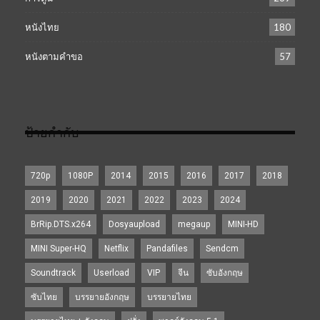
หนังไทย
180
หนังตามคำขอ
57
ป้ายกำกับ
720p
1080P
2014
2015
2016
2017
2018
2019
2020
2021
2022
2023
2024
BrRip.DTS.x264
Dosyaupload
megaup
MINI-HD
MINI Super-HQ
Netflix
Pandafiles
Sendcm
Soundtrack
Userload
VIP
จีน
ซับอังกฤษ
ซับไทย
บรรยายอังกฤษ
บรรยายไทย