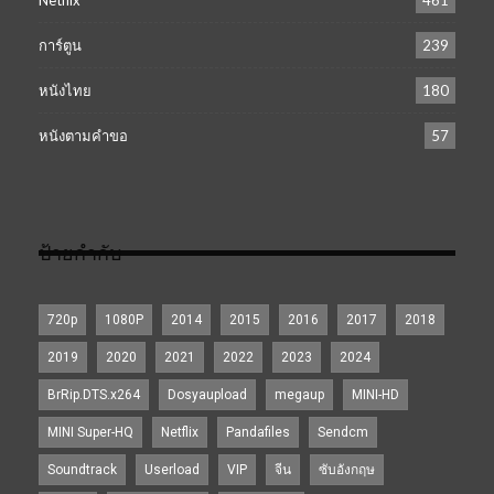
การ์ตูน
239
หนังไทย
180
หนังตามคำขอ
57
ป้ายกำกับ
720p
1080P
2014
2015
2016
2017
2018
2019
2020
2021
2022
2023
2024
BrRip.DTS.x264
Dosyaupload
megaup
MINI-HD
MINI Super-HQ
Netflix
Pandafiles
Sendcm
Soundtrack
Userload
VIP
จีน
ซับอังกฤษ