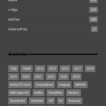
การ์ตูน
239
หนังไทย
180
หนังตามคำขอ
57
ป้ายกำกับ
720p
1080P
2014
2015
2016
2017
2018
2019
2020
2021
2022
2023
2024
BrRip.DTS.x264
Dosyaupload
megaup
MINI-HD
MINI Super-HQ
Netflix
Pandafiles
Sendcm
Soundtrack
Userload
VIP
จีน
ซับอังกฤษ