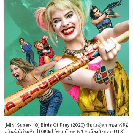
[MINI Super-HQ] Birds Of Prey (2020) ทีมนกผู้ล่า กับฮาร์ลีย์
ควินน์ ผู้เริดเชิด [1080p] [พากย์ไทย 5.1 + เสียงอังกฤษ DTS]