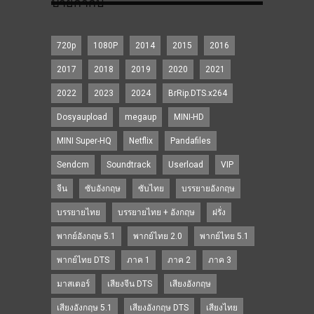
ป้ายกำกับ
720p
1080P
2014
2015
2016
2017
2018
2019
2020
2021
2022
2023
2024
BrRip.DTS.x264
Dosyaupload
megaup
MINI-HD
MINI Super-HQ
Netflix
Pandafiles
Sendcm
Soundtrack
Userload
VIP
จีน
ซับอังกฤษ
ซับไทย
บรรยายอังกฤษ
บรรยายไทย
บรรยายไทย + อังกฤษ
ฝรั่ง
พากย์อังกฤษ 5.1
พากย์ไทย 2.0
พากย์ไทย 5.1
พากย์ไทย DTS
ภาค 1
ภาค 2
ภาค 3
มาสเตอร์
เสียงจีน DTS
เสียงอังกฤษ
เสียงอังกฤษ 5.1
เสียงอังกฤษ DTS
เสียงไทย