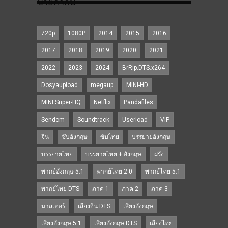
ป้ายกำกับ
720p
1080P
2014
2015
2016
2017
2018
2019
2020
2021
2022
2023
2024
BrRip.DTS.x264
Dosyaupload
megaup
MINI-HD
MINI Super-HQ
Netflix
Pandafiles
Sendcm
Soundtrack
Userload
VIP
จีน
ซับอังกฤษ
ซับไทย
บรรยายอังกฤษ
บรรยายไทย
บรรยายไทย + อังกฤษ
ฝรั่ง
พากย์อังกฤษ 5.1
พากย์ไทย 2.0
พากย์ไทย 5.1
พากย์ไทย DTS
ภาค 1
ภาค 2
ภาค 3
มาสเตอร์
เสียงจีน DTS
เสียงอังกฤษ
เสียงอังกฤษ 5.1
เสียงอังกฤษ DTS
เสียงไทย